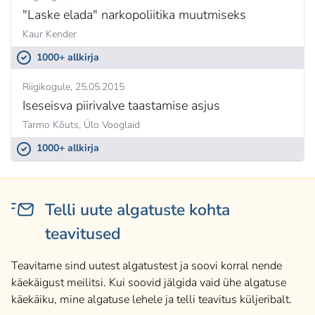
"Laske elada" narkopoliitika muutmiseks
Kaur Kender
1000+ allkirja
Riigikogule
25.05.2015
Iseseisva piirivalve taastamise asjus
Tarmo Kõuts, Ülo Vooglaid
1000+ allkirja
Telli uute algatuste kohta
teavitused
Teavitame sind uutest algatustest ja soovi korral nende
käekäigust meilitsi. Kui soovid jälgida vaid ühe algatuse
käekäiku, mine algatuse lehele ja telli teavitus küljeribalt.