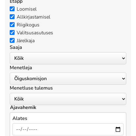
Etapp
Loomisel
Allkirjastamisel
Riigikogus
Valitsusasutuses
Järelkaja
Saaja
Menetleja
Menetluse tulemus
Ajavahemik
Alates