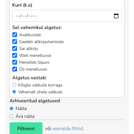
Kuni (k.a)
Sel vahemikul algatus:
Avalikustati
Saadeti allkirjastamisele
Sai allkirju
Võeti menetlusse
Menetleti lõpuni
Oli menetluses
Algatus vastab:
Kõigile valikuile korraga
Vähemalt ühele valikule
Arhiveeritud algatused
Näita
Ära näita
Filtreeri
või
eemalda filtrid
.