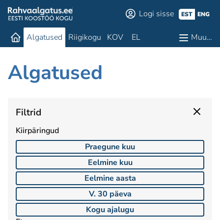
Logi sisse
EST
ENG
Algatused
Riigikogu
KOV
EL
Muu…
Algatused
Filtrid
Kiirpäringud
Praegune kuu
Eelmine kuu
Eelmine aasta
V. 30 päeva
Kogu ajalugu