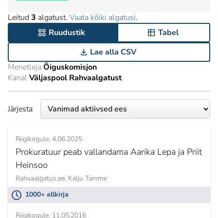
Leitud
3
algatust.
Vaata kõiki algatusi
.
Ruudustik
Tabel
Lae alla CSV
Menetleja
Õiguskomisjon
Kanal
Väljaspool Rahvaalgatust
Järjesta
Riigikogule
4.06.2025
Prokuratuur peab vallandama Aarika Lepa ja Priit
Heinsoo
Rahvaalgatus.ee, Kalju Tamme
1000+ allkirja
Riigikogule
11.05.2016