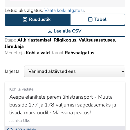
Leitud üks algatus.
Vaata kõiki algatusi
.
Ruudustik
Tabel
Lae alla CSV
Etapp
Allkirjastamisel
Riigikogus
Valitsusasutuses
Järelkaja
Menetleja
Kohila vald
Kanal
Rahvaalgatus
Järjesta
Kohila vallale
Aespa elanikele parem ühistransport - Muuta
busside 177 ja 178 väljumisi sagedasemaks ja
lisada marsruudile Mäevana peatus!
Jaanika Oks