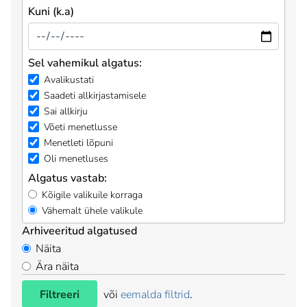
Kuni (k.a)
Sel vahemikul algatus:
Avalikustati
Saadeti allkirjastamisele
Sai allkirju
Võeti menetlusse
Menetleti lõpuni
Oli menetluses
Algatus vastab:
Kõigile valikuile korraga
Vähemalt ühele valikule
Arhiveeritud algatused
Näita
Ära näita
Filtreeri
või
eemalda filtrid
.