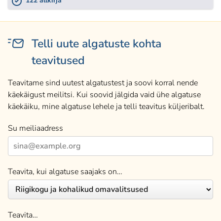
122 allkirja
Telli uute algatuste kohta
teavitused
Teavitame sind uutest algatustest ja soovi korral nende
käekäigust meilitsi. Kui soovid jälgida vaid ühe algatuse
käekäiku, mine algatuse lehele ja telli teavitus küljeribalt.
Su meiliaadress
Teavita, kui algatuse saajaks on…
Teavita…