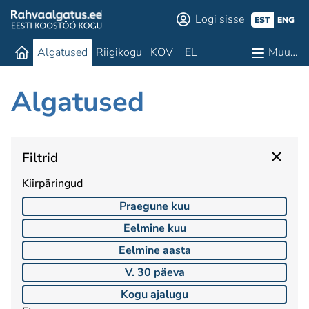
Logi sisse
EST
ENG
Algatused
Riigikogu
KOV
EL
Muu…
Algatused
Filtrid
Kiirpäringud
Praegune kuu
Eelmine kuu
Eelmine aasta
V. 30 päeva
Kogu ajalugu