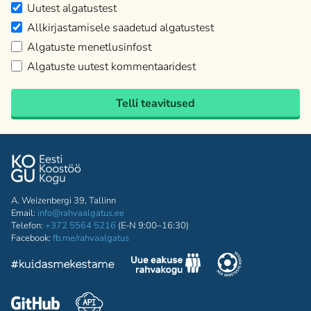
Uutest algatustest
Allkirjastamisele saadetud algatustest
Algatuste menetlusinfost
Algatuste uutest kommentaaridest
Telli teavitused
A. Weizenbergi 39, Tallinn
Email:
info@rahvaalgatus.ee
Telefon:
+372 5564 5216
(E-N 9:00–16:30)
Facebook:
fb.me/rahvaalgatus