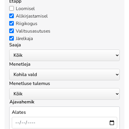
Etapp
Loomisel
Allkirjastamisel
Riigikogus
Valitsusasutuses
Järelkaja
Saaja
Menetleja
Menetluse tulemus
Ajavahemik
Alates