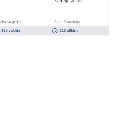
Kambja vallas
dra Valgerist
Sigrit Saaremaa
135 allkirja
113 allkirja