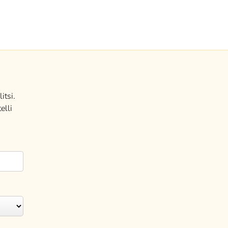
itsi.
elli