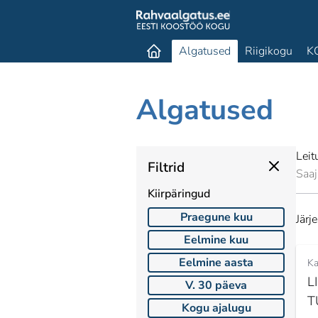
Algatused
Riigikogu
K
Algatused
Lei
Filtrid
Saaj
Kiirpäringud
Praegune kuu
Järj
Eelmine kuu
Eelmine aasta
Ka
L
V. 30 päeva
T
Kogu ajalugu