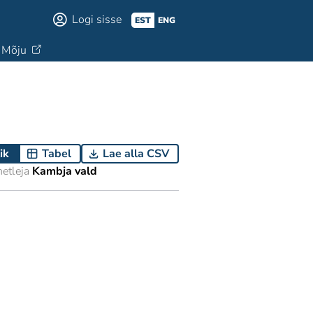
Logi sisse
EST
ENG
Mõju
ik
Tabel
Lae alla CSV
etleja
Kambja vald