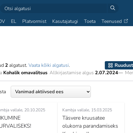
OV
EL
Platvormist
Kasutajatugi
Toeta
Teenused
tud
2
algatust.
Vaata kõiki algatusi
.
Ruudust
a
Kohalik omavalitsus
Allkirjastamise algus
2.07.2024
—
Men
esta
mbja vallale
20.10.2025
Kambja vallale
15.03.2025
IIKUMINE
Täsvere kruusatee
URVALISEKS!
olukorra parandamiseks