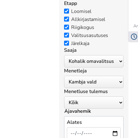
Etapp
Loomisel
Allkirjastamisel
An
Riigikogus
Valitsusasutuses
Järelkaja
Saaja
Menetleja
Menetluse tulemus
Ajavahemik
Alates