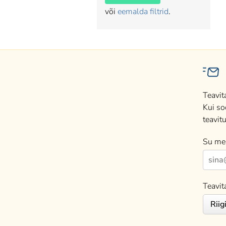
või
eemalda filtrid
.
Teavit
Kui so
teavitu
Su mei
Teavit