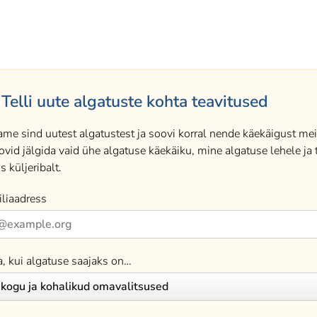
Telli uute algatuste kohta teavitused
ame sind uutest algatustest ja soovi korral nende käekäigust meil
ovid jälgida vaid ühe algatuse käekäiku, mine algatuse lehele ja t
s küljeribalt.
liaadress
a, kui algatuse saajaks on…