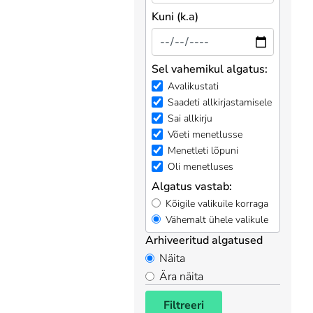
Kuni (k.a)
Sel vahemikul algatus:
Avalikustati
Saadeti allkirjastamisele
Sai allkirju
Võeti menetlusse
Menetleti lõpuni
Oli menetluses
Algatus vastab:
Kõigile valikuile korraga
Vähemalt ühele valikule
Arhiveeritud algatused
Näita
Ära näita
Filtreeri