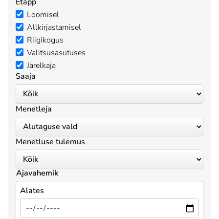
Etapp
Loomisel
Allkirjastamisel
Riigikogus
Valitsusasutuses
Järelkaja
Saaja
Menetleja
Menetluse tulemus
Ajavahemik
Alates