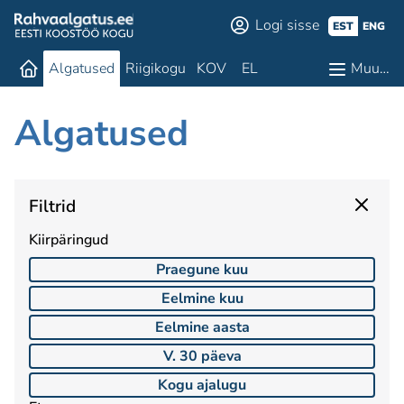
Logi sisse
EST
ENG
Algatused
Riigikogu
KOV
EL
Muu…
Algatused
Filtrid
Kiirpäringud
Praegune kuu
Eelmine kuu
Eelmine aasta
V. 30 päeva
Kogu ajalugu