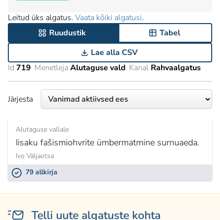
Leitud üks algatus.
Vaata kõiki algatusi
.
Ruudustik
Tabel
Lae alla CSV
Id
719
Menetleja
Alutaguse vald
Kanal
Rahvaalgatus
Järjesta
Alutaguse vallale
Iisaku fašismiohvrite ümbermatmine surnuaeda.
Ivo Väljaotsa
79 allkirja
Telli uute algatuste kohta