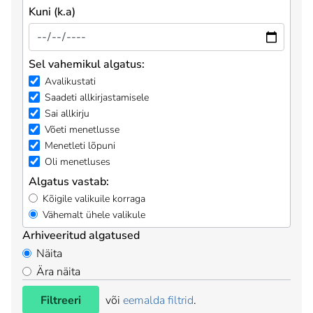
Kuni (k.a)
Sel vahemikul algatus:
Avalikustati
Saadeti allkirjastamisele
Sai allkirju
Võeti menetlusse
Menetleti lõpuni
Oli menetluses
Algatus vastab:
Kõigile valikuile korraga
Vähemalt ühele valikule
Arhiveeritud algatused
Näita
Ära näita
Filtreeri
või
eemalda filtrid
.