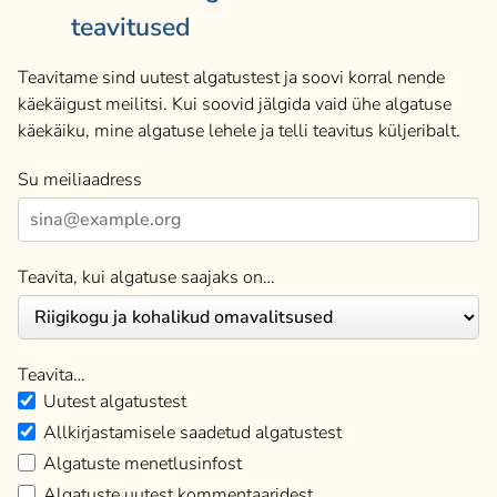
teavitused
Teavitame sind uutest algatustest ja soovi korral nende
käekäigust meilitsi. Kui soovid jälgida vaid ühe algatuse
käekäiku, mine algatuse lehele ja telli teavitus küljeribalt.
Su meiliaadress
Teavita, kui algatuse saajaks on…
Teavita…
Uutest algatustest
Allkirjastamisele saadetud algatustest
Algatuste menetlusinfost
Algatuste uutest kommentaaridest