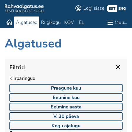
Logi sisse
EST
ENG
Algatused
Riigikogu
KOV
EL
Muu…
Algatused
Filtrid
Kiirpäringud
Praegune kuu
Eelmine kuu
Eelmine aasta
V. 30 päeva
Kogu ajalugu