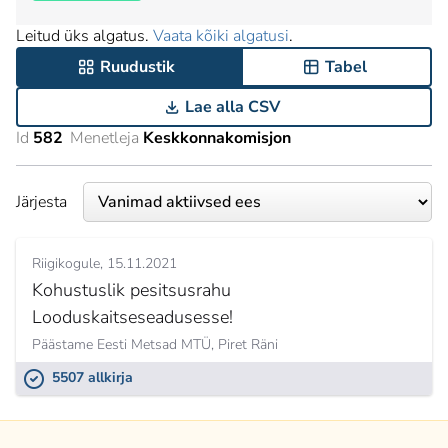
Leitud üks algatus.
Vaata kõiki algatusi
.
Ruudustik
Tabel
Lae alla CSV
Id
582
Menetleja
Keskkonnakomisjon
Järjesta
Riigikogule
15.11.2021
Kohustuslik pesitsusrahu
Looduskaitseseadusesse!
Päästame Eesti Metsad MTÜ,
Piret Räni
5507 allkirja