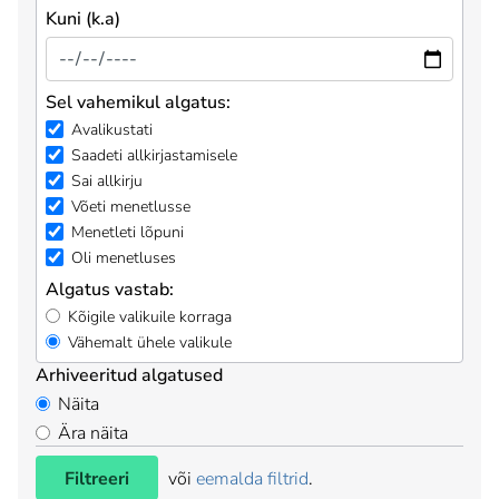
Kuni (k.a)
Sel vahemikul algatus:
Avalikustati
Saadeti allkirjastamisele
Sai allkirju
Võeti menetlusse
Menetleti lõpuni
Oli menetluses
Algatus vastab:
Kõigile valikuile korraga
Vähemalt ühele valikule
Arhiveeritud algatused
Näita
Ära näita
Filtreeri
või
eemalda filtrid
.