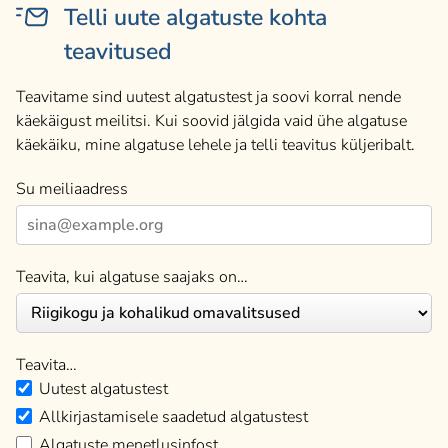
Telli uute algatuste kohta
teavitused
Teavitame sind uutest algatustest ja soovi korral nende
käekäigust meilitsi. Kui soovid jälgida vaid ühe algatuse
käekäiku, mine algatuse lehele ja telli teavitus küljeribalt.
Su meiliaadress
Teavita, kui algatuse saajaks on…
Teavita…
Uutest algatustest
Allkirjastamisele saadetud algatustest
Algatuste menetlusinfost