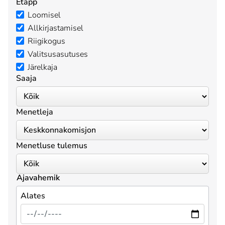
Etapp
Loomisel
Allkirjastamisel
Riigikogus
Valitsusasutuses
Järelkaja
Saaja
Menetleja
Menetluse tulemus
Ajavahemik
Alates