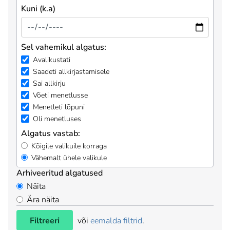
Kuni (k.a)
Sel vahemikul algatus:
Avalikustati
Saadeti allkirjastamisele
Sai allkirju
Võeti menetlusse
Menetleti lõpuni
Oli menetluses
Algatus vastab:
Kõigile valikuile korraga
Vähemalt ühele valikule
Arhiveeritud algatused
Näita
Ära näita
Filtreeri
või
eemalda filtrid
.