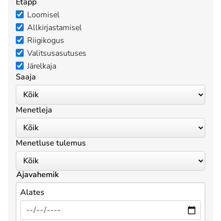
Etapp
Loomisel
Allkirjastamisel
Riigikogus
Valitsusasutuses
Järelkaja
Saaja
Menetleja
Menetluse tulemus
Ajavahemik
Alates