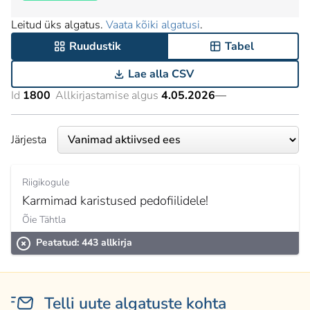
Leitud üks algatus.
Vaata kõiki algatusi
.
Ruudustik
Tabel
Lae alla CSV
Id
1800
Allkirjastamise algus
4.05.2026
—
Järjesta
Riigikogule
Karmimad karistused pedofiilidele!
Õie Tähtla
Peatatud: 443 allkirja
Telli uute algatuste kohta