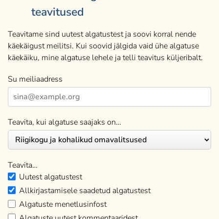
teavitused
Teavitame sind uutest algatustest ja soovi korral nende
käekäigust meilitsi. Kui soovid jälgida vaid ühe algatuse
käekäiku, mine algatuse lehele ja telli teavitus küljeribalt.
Su meiliaadress
Teavita, kui algatuse saajaks on…
Teavita…
Uutest algatustest
Allkirjastamisele saadetud algatustest
Algatuste menetlusinfost
Algatuste uutest kommentaaridest