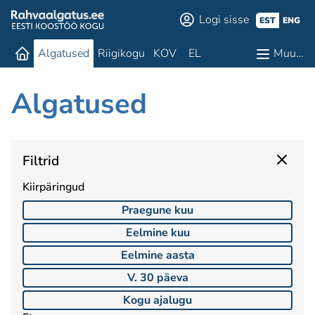
Logi sisse
EST
ENG
Algatused
Riigikogu
KOV
EL
Muu…
Algatused
Filtrid
Kiirpäringud
Praegune kuu
Eelmine kuu
Eelmine aasta
V. 30 päeva
Kogu ajalugu