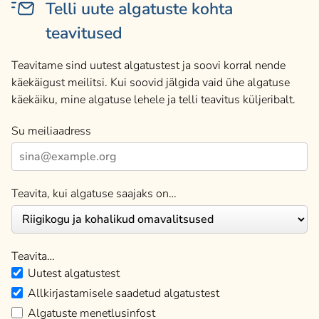
Telli uute algatuste kohta
teavitused
Teavitame sind uutest algatustest ja soovi korral nende
käekäigust meilitsi. Kui soovid jälgida vaid ühe algatuse
käekäiku, mine algatuse lehele ja telli teavitus küljeribalt.
Su meiliaadress
Teavita, kui algatuse saajaks on…
Teavita…
Uutest algatustest
Allkirjastamisele saadetud algatustest
Algatuste menetlusinfost