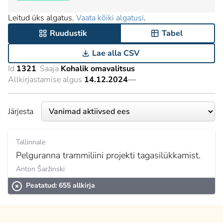
Leitud üks algatus.
Vaata kõiki algatusi
.
Ruudustik
Tabel
Lae alla CSV
Id
1321
Saaja
Kohalik omavalitsus
Allkirjastamise algus
14.12.2024
—
Järjesta
Tallinnale
Pelguranna trammiliini projekti tagasilükkamist.
Anton Šaržinski
Peatatud: 655 allkirja