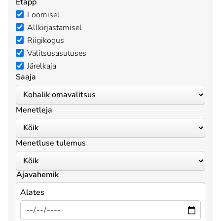
Etapp
Loomisel
Allkirjastamisel
Riigikogus
Valitsusasutuses
Järelkaja
Saaja
Menetleja
Menetluse tulemus
Ajavahemik
Alates