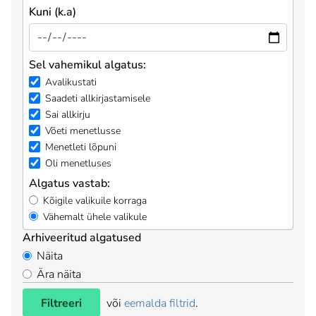
Kuni (k.a)
Sel vahemikul algatus:
Avalikustati
Saadeti allkirjastamisele
Sai allkirju
Võeti menetlusse
Menetleti lõpuni
Oli menetluses
Algatus vastab:
Kõigile valikuile korraga
Vähemalt ühele valikule
Arhiveeritud algatused
Näita
Ära näita
Filtreeri
või
eemalda filtrid
.