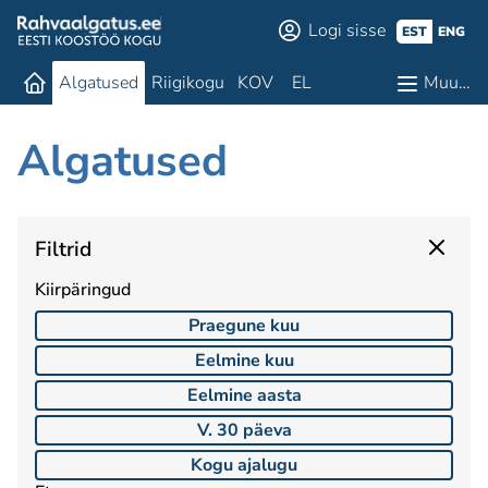
Logi sisse
EST
ENG
Algatused
Riigikogu
KOV
EL
Muu…
Algatused
Filtrid
Kiirpäringud
Praegune kuu
Eelmine kuu
Eelmine aasta
V. 30 päeva
Kogu ajalugu