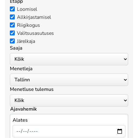
Etapp
Loomisel
Allkirjastamisel
Riigikogus
Valitsusasutuses
Järelkaja
Saaja
Menetleja
Menetluse tulemus
Ajavahemik
Alates