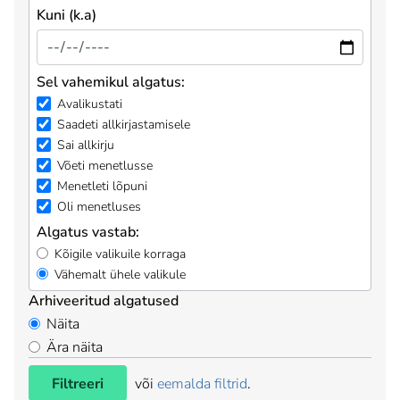
Kuni (k.a)
Sel vahemikul algatus:
Avalikustati
Saadeti allkirjastamisele
Sai allkirju
Võeti menetlusse
Menetleti lõpuni
Oli menetluses
Algatus vastab:
Kõigile valikuile korraga
Vähemalt ühele valikule
Arhiveeritud algatused
Näita
Ära näita
Filtreeri
või
eemalda filtrid
.