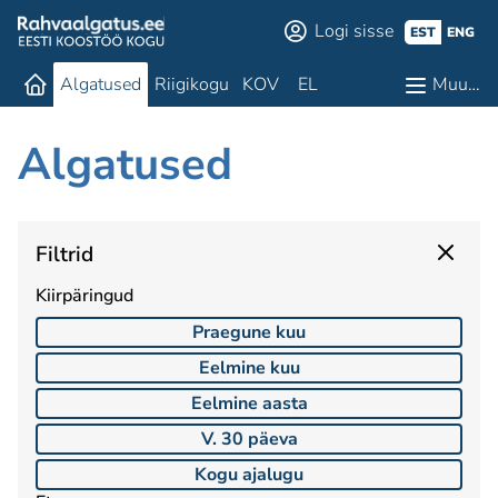
Logi sisse
EST
ENG
Algatused
Riigikogu
KOV
EL
Muu…
Algatused
Filtrid
Kiirpäringud
Praegune kuu
Eelmine kuu
Eelmine aasta
V. 30 päeva
Kogu ajalugu