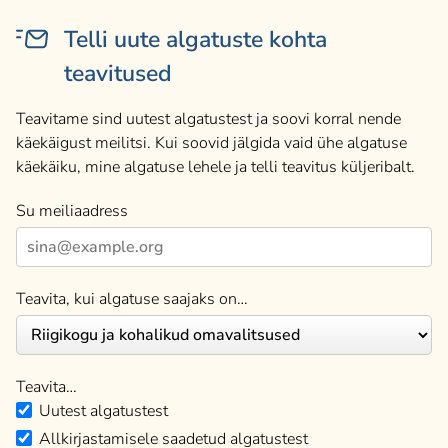
Telli uute algatuste kohta
teavitused
Teavitame sind uutest algatustest ja soovi korral nende
käekäigust meilitsi. Kui soovid jälgida vaid ühe algatuse
käekäiku, mine algatuse lehele ja telli teavitus küljeribalt.
Su meiliaadress
Teavita, kui algatuse saajaks on…
Teavita…
Uutest algatustest
Allkirjastamisele saadetud algatustest