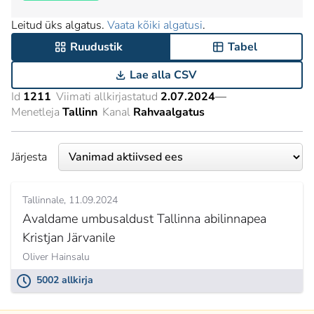
Leitud üks algatus.
Vaata kõiki algatusi
.
Ruudustik
Tabel
Lae alla CSV
Id
1211
Viimati allkirjastatud
2.07.2024
—
Menetleja
Tallinn
Kanal
Rahvaalgatus
Järjesta
Tallinnale
11.09.2024
Avaldame umbusaldust Tallinna abilinnapea
Kristjan Järvanile
Oliver Hainsalu
5002 allkirja