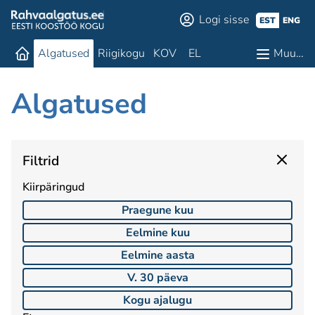
Logi sisse
EST
ENG
Algatused
Riigikogu
KOV
EL
Muu…
Algatused
Filtrid
Kiirpäringud
Praegune kuu
Eelmine kuu
Eelmine aasta
V. 30 päeva
Kogu ajalugu