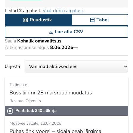
Leitud
2
algatust.
Vaata kõiki algatusi
.
Ruudustik
Tabel
Lae alla CSV
Saaja
Kohalik omavalitsus
Allkirjastamise algus
8.06.2026
—
Järjesta
Tallinnale
Bussiliin nr 28 marsruudimuudatus
Rasmus Ojamets
Peatatud: 340 allkirja
Mustvee vallale
13.07.2026
Puhas õhk Voorel – sigala peab järgima