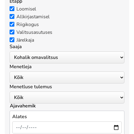
Etapp
Loomisel
Allkirjastamisel
Riigikogus
Valitsusasutuses
Järelkaja
Saaja
Menetleja
Menetluse tulemus
Ajavahemik
Alates