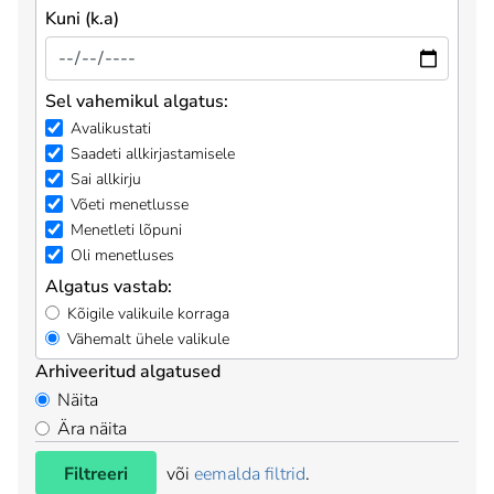
Kuni (k.a)
Sel vahemikul algatus:
Avalikustati
Saadeti allkirjastamisele
Sai allkirju
Võeti menetlusse
Menetleti lõpuni
Oli menetluses
Algatus vastab:
Kõigile valikuile korraga
Vähemalt ühele valikule
Arhiveeritud algatused
Näita
Ära näita
Filtreeri
või
eemalda filtrid
.