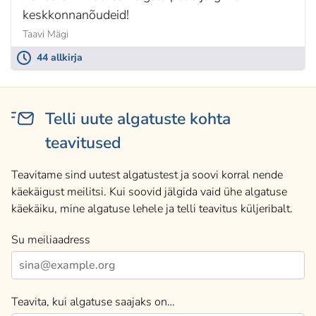
keskkonnanõudeid!
Taavi Mägi
44 allkirja
Telli uute algatuste kohta
teavitused
Teavitame sind uutest algatustest ja soovi korral nende
käekäigust meilitsi. Kui soovid jälgida vaid ühe algatuse
käekäiku, mine algatuse lehele ja telli teavitus küljeribalt.
Su meiliaadress
Teavita, kui algatuse saajaks on…