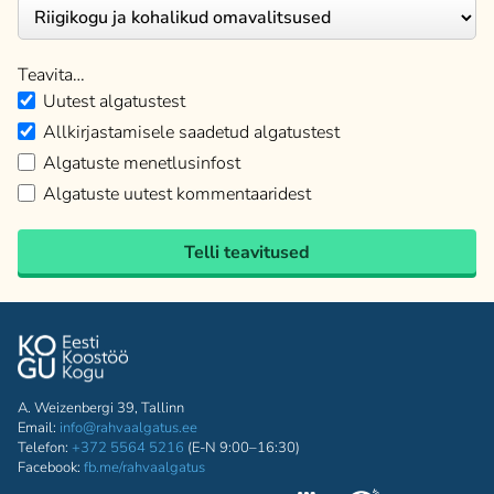
Teavita…
Uutest algatustest
Allkirjastamisele saadetud algatustest
Algatuste menetlusinfost
Algatuste uutest kommentaaridest
Telli teavitused
A. Weizenbergi 39, Tallinn
Email:
info@rahvaalgatus.ee
Telefon:
+372 5564 5216
(E-N 9:00–16:30)
Facebook:
fb.me/rahvaalgatus