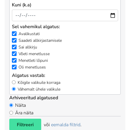
Kuni (k.a)
Sel vahemikul algatus:
Avalikustati
Saadeti allkirjastamisele
Sai allkirju
Võeti menetlusse
Menetleti lõpuni
Oli menetluses
Algatus vastab:
Kõigile valikuile korraga
Vähemalt ühele valikule
Arhiveeritud algatused
Näita
Ära näita
Filtreeri
või
eemalda filtrid
.