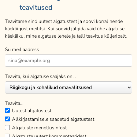
teavitused
Teavitame sind uutest algatustest ja soovi korral nende
käekäigust meilitsi. Kui soovid jälgida vaid ühe algatuse
käekäiku, mine algatuse lehele ja telli teavitus küljeribalt.
Su meiliaadress
Teavita, kui algatuse saajaks on…
Teavita…
Uutest algatustest
Allkirjastamisele saadetud algatustest
Algatuste menetlusinfost
Algatuste uutest kommentaaridest