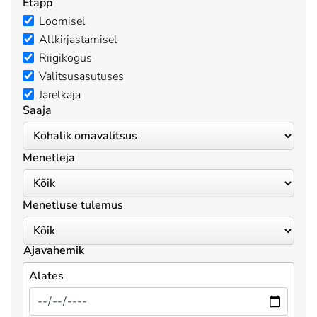
Etapp
Loomisel
Allkirjastamisel
Riigikogus
Valitsusasutuses
Järelkaja
Saaja
Menetleja
Menetluse tulemus
Ajavahemik
Alates