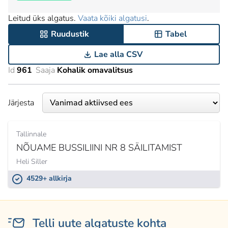
Leitud üks algatus.
Vaata kõiki algatusi
.
Ruudustik
Tabel
Lae alla CSV
Id
961
Saaja
Kohalik omavalitsus
Järjesta
Tallinnale
NÕUAME BUSSILIINI NR 8 SÄILITAMIST
Heli Siller
4529+ allkirja
Telli uute algatuste kohta