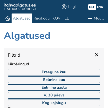
Logi sisse
EST
ENG
Algatused
Riigikogu
KOV
EL
Muu…
Algatused
Filtrid
Kiirpäringud
Praegune kuu
Eelmine kuu
Eelmine aasta
V. 30 päeva
Kogu ajalugu