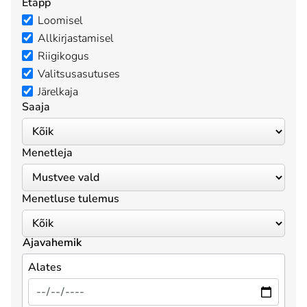
Etapp
Loomisel
Allkirjastamisel
Riigikogus
Valitsusasutuses
Järelkaja
Saaja
Menetleja
Menetluse tulemus
Ajavahemik
Alates