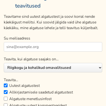
teavitused
Teavitame sind uutest algatustest ja soovi korral nende
käekäigust meilitsi. Kui soovid jälgida vaid ühe algatuse
käekäiku, mine algatuse lehele ja telli teavitus küljeribalt.
Su meiliaadress
Teavita, kui algatuse saajaks on…
Teavita…
Uutest algatustest
Allkirjastamisele saadetud algatustest
Algatuste menetlusinfost
Algatuste uutest kommentaaridest