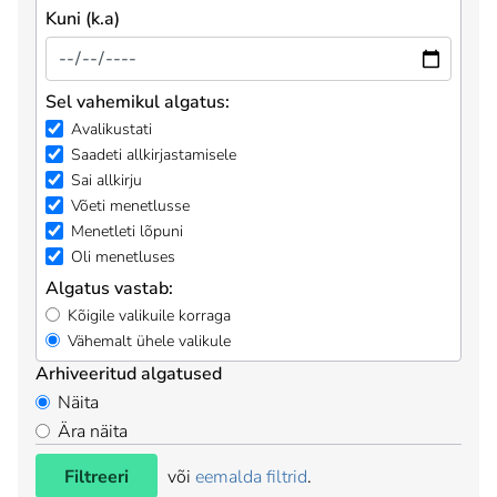
Kuni (k.a)
Sel vahemikul algatus:
Avalikustati
Saadeti allkirjastamisele
Sai allkirju
Võeti menetlusse
Menetleti lõpuni
Oli menetluses
Algatus vastab:
Kõigile valikuile korraga
Vähemalt ühele valikule
Arhiveeritud algatused
Näita
Ära näita
Filtreeri
või
eemalda filtrid
.