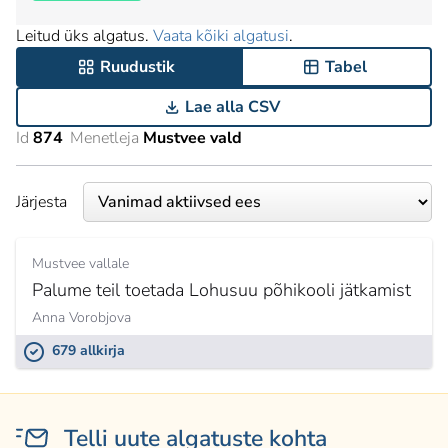
Leitud üks algatus.
Vaata kõiki algatusi
.
Ruudustik
Tabel
Lae alla CSV
Id
874
Menetleja
Mustvee vald
Järjesta
Mustvee vallale
Palume teil toetada Lohusuu põhikooli jätkamist
Anna Vorobjova
679 allkirja
Telli uute algatuste kohta