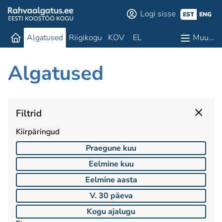
Logi sisse
EST
ENG
Algatused
Riigikogu
KOV
EL
Muu…
Algatused
Filtrid
Kiirpäringud
Praegune kuu
Eelmine kuu
Eelmine aasta
V. 30 päeva
Kogu ajalugu