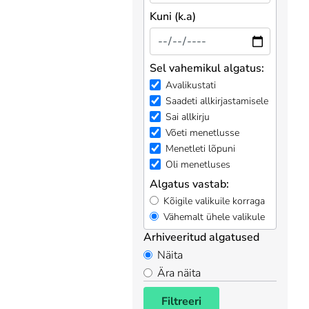
Kuni (k.a)
Sel vahemikul algatus:
Avalikustati
Saadeti allkirjastamisele
Sai allkirju
Võeti menetlusse
Menetleti lõpuni
Oli menetluses
Algatus vastab:
Kõigile valikuile korraga
Vähemalt ühele valikule
Arhiveeritud algatused
Näita
Ära näita
Filtreeri