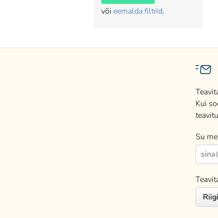
või
eemalda filtrid
.
Teavit
Kui so
teavitu
Su mei
Teavit