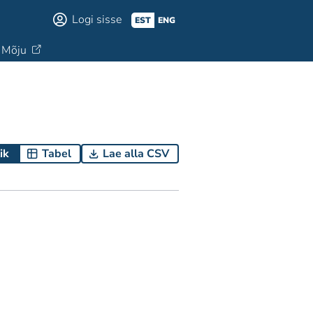
Logi sisse
EST
ENG
Mõju
ik
Tabel
Lae alla CSV