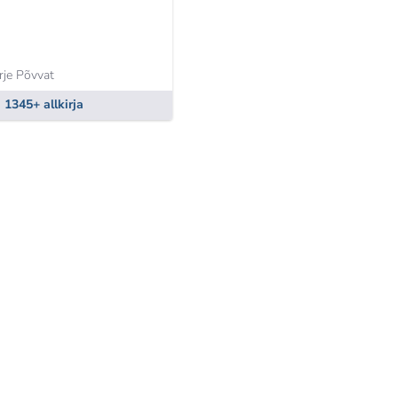
rje Põvvat
1345+ allkirja