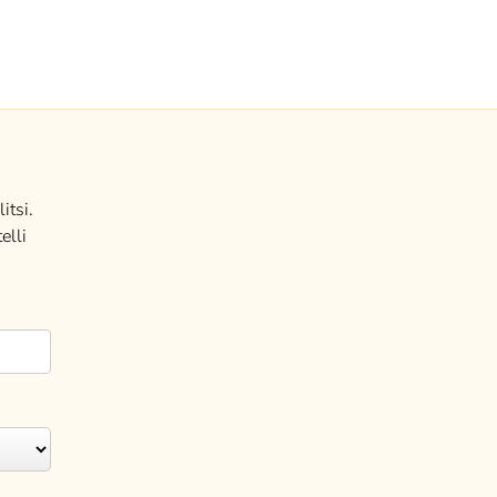
itsi.
elli