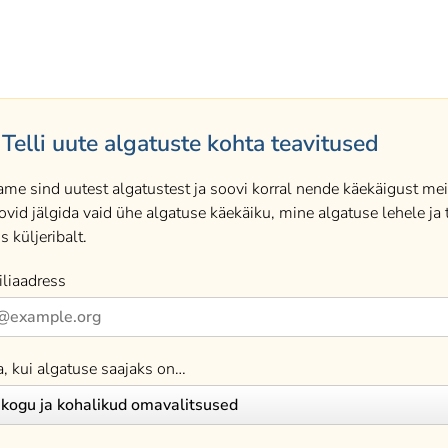
Telli uute algatuste kohta teavitused
ame sind uutest algatustest ja soovi korral nende käekäigust meil
ovid jälgida vaid ühe algatuse käekäiku, mine algatuse lehele ja t
s küljeribalt.
liaadress
a, kui algatuse saajaks on…