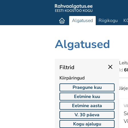
Algatused
Riigikogu
K
Algatused
Leit
Filtrid
Id
6
Kiirpäringud
Praegune kuu
Järj
Eelmine kuu
Eelmine aasta
Vi
S
V. 30 päeva
V
Kogu ajalugu