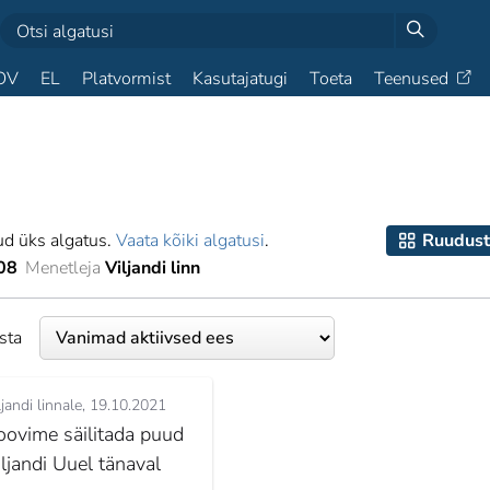
OV
EL
Platvormist
Kasutajatugi
Toeta
Teenused
ud üks algatus.
Vaata kõiki algatusi
.
Ruudust
08
Menetleja
Viljandi linn
esta
ljandi linnale
19.10.2021
oovime säilitada puud
iljandi Uuel tänaval