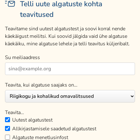
Telli uute algatuste kohta
teavitused
Teavitame sind uutest algatustest ja soovi korral nende
käekäigust meilitsi. Kui soovid jälgida vaid ühe algatuse
käekäiku, mine algatuse lehele ja telli teavitus küljeribalt.
Su meiliaadress
Teavita, kui algatuse saajaks on…
Teavita…
Uutest algatustest
Allkirjastamisele saadetud algatustest
Algatuste menetlusinfost