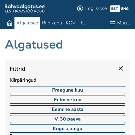
Logi sisse
EST
ENG
Algatused
Riigikogu
KOV
EL
Muu…
Algatused
Filtrid
Kiirpäringud
Praegune kuu
Eelmine kuu
Eelmine aasta
V. 30 päeva
Kogu ajalugu