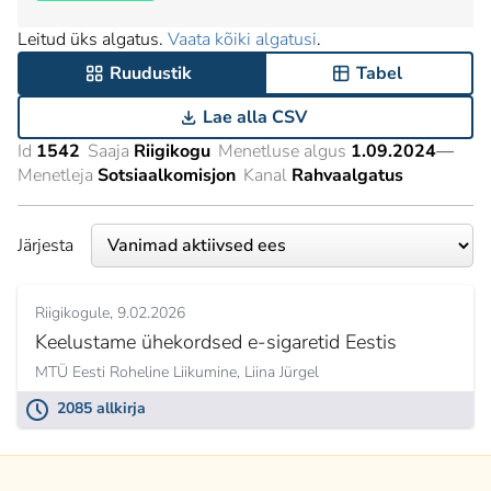
Leitud üks algatus.
Vaata kõiki algatusi
.
Ruudustik
Tabel
Lae alla CSV
Id
1542
Saaja
Riigikogu
Menetluse algus
1.09.2024
—
Menetleja
Sotsiaalkomisjon
Kanal
Rahvaalgatus
Järjesta
Riigikogule
9.02.2026
Keelustame ühekordsed e-sigaretid Eestis
MTÜ Eesti Roheline Liikumine,
Liina Jürgel
2085 allkirja