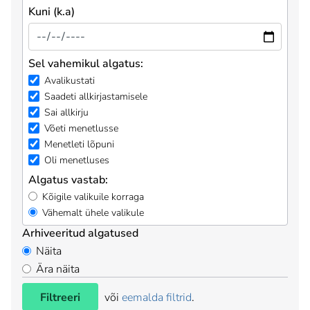
Kuni (k.a)
Sel vahemikul algatus:
Avalikustati
Saadeti allkirjastamisele
Sai allkirju
Võeti menetlusse
Menetleti lõpuni
Oli menetluses
Algatus vastab:
Kõigile valikuile korraga
Vähemalt ühele valikule
Arhiveeritud algatused
Näita
Ära näita
Filtreeri
või
eemalda filtrid
.