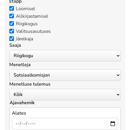
Etapp
Loomisel
Allkirjastamisel
Riigikogus
Valitsusasutuses
Järelkaja
Saaja
Menetleja
Menetluse tulemus
Ajavahemik
Alates