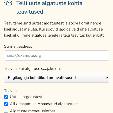
Telli uute algatuste kohta
teavitused
Teavitame sind uutest algatustest ja soovi korral nende
käekäigust meilitsi. Kui soovid jälgida vaid ühe algatuse
käekäiku, mine algatuse lehele ja telli teavitus küljeribalt.
Su meiliaadress
Teavita, kui algatuse saajaks on…
Teavita…
Uutest algatustest
Allkirjastamisele saadetud algatustest
Algatuste menetlusinfost