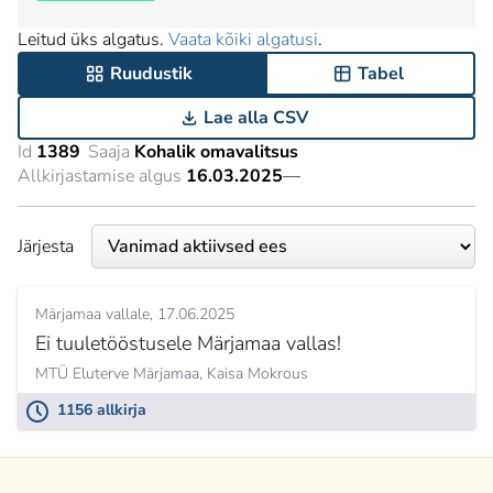
Leitud üks algatus.
Vaata kõiki algatusi
.
Ruudustik
Tabel
Lae alla CSV
Id
1389
Saaja
Kohalik omavalitsus
Allkirjastamise algus
16.03.2025
—
Järjesta
Märjamaa vallale
17.06.2025
Ei tuuletööstusele Märjamaa vallas!
MTÜ Eluterve Märjamaa,
Kaisa Mokrous
1156 allkirja