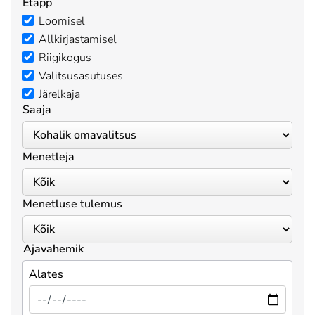
Etapp
Loomisel
Allkirjastamisel
Riigikogus
Valitsusasutuses
Järelkaja
Saaja
Menetleja
Menetluse tulemus
Ajavahemik
Alates