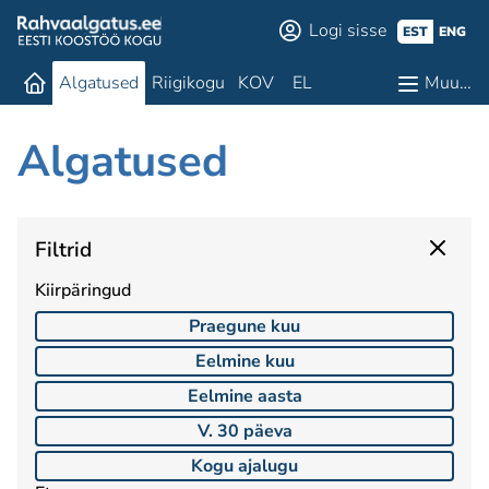
Logi sisse
EST
ENG
Algatused
Riigikogu
KOV
EL
Muu…
Algatused
Filtrid
Kiirpäringud
Praegune kuu
Eelmine kuu
Eelmine aasta
V. 30 päeva
Kogu ajalugu