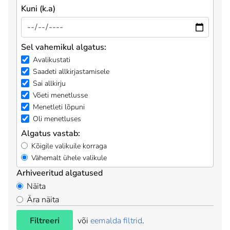
Kuni (k.a)
Sel vahemikul algatus:
Avalikustati
Saadeti allkirjastamisele
Sai allkirju
Võeti menetlusse
Menetleti lõpuni
Oli menetluses
Algatus vastab:
Kõigile valikuile korraga
Vähemalt ühele valikule
Arhiveeritud algatused
Näita
Ära näita
Filtreeri
või
eemalda filtrid
.