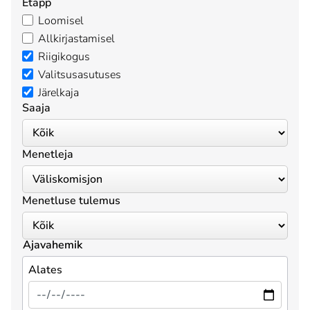
Etapp
Loomisel
Allkirjastamisel
Riigikogus
Valitsusasutuses
Järelkaja
Saaja
Menetleja
Menetluse tulemus
Ajavahemik
Alates