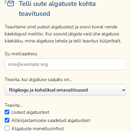
Telli uute algatuste kohta
teavitused
Teavitame sind uutest algatustest ja soovi korral nende
käekäigust meilitsi. Kui soovid jälgida vaid ühe algatuse
käekäiku, mine algatuse lehele ja telli teavitus küljeribalt.
Su meiliaadress
Teavita, kui algatuse saajaks on…
Teavita…
Uutest algatustest
Allkirjastamisele saadetud algatustest
Algatuste menetlusinfost