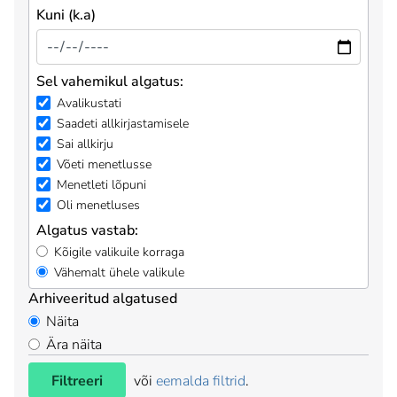
Kuni (k.a)
Sel vahemikul algatus:
Avalikustati
Saadeti allkirjastamisele
Sai allkirju
Võeti menetlusse
Menetleti lõpuni
Oli menetluses
Algatus vastab:
Kõigile valikuile korraga
Vähemalt ühele valikule
Arhiveeritud algatused
Näita
Ära näita
Filtreeri
või
eemalda filtrid
.