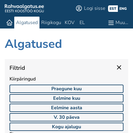
Logi sisse
EST
ENG
Algatused
Riigikogu
KOV
EL
Muu…
Algatused
Filtrid
Kiirpäringud
Praegune kuu
Eelmine kuu
Eelmine aasta
V. 30 päeva
Kogu ajalugu