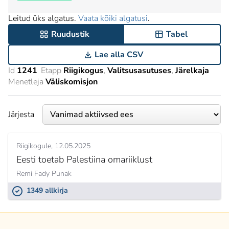
Leitud üks algatus.
Vaata kõiki algatusi
.
Ruudustik
Tabel
Lae alla CSV
Id
1241
Etapp
Riigikogus
Valitsusasutuses
Järelkaja
Menetleja
Väliskomisjon
Järjesta
Riigikogule
12.05.2025
Eesti toetab Palestiina omariiklust
Remi Fady Punak
1349 allkirja