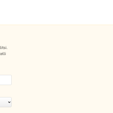
itsi.
elli