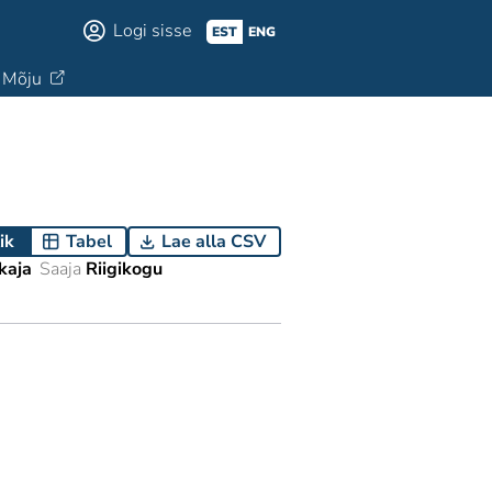
Logi sisse
EST
ENG
Mõju
ik
Tabel
Lae alla CSV
kaja
Saaja
Riigikogu