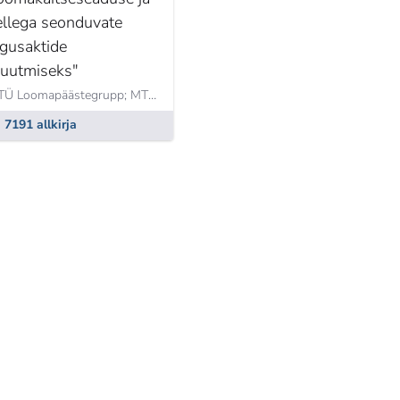
ellega seonduvate
igusaktide
uutmiseks"
MTÜ Loomapäästegrupp; MTÜ Eestimaa Loomakaitse Liit,
Heiki Valner
7191 allkirja