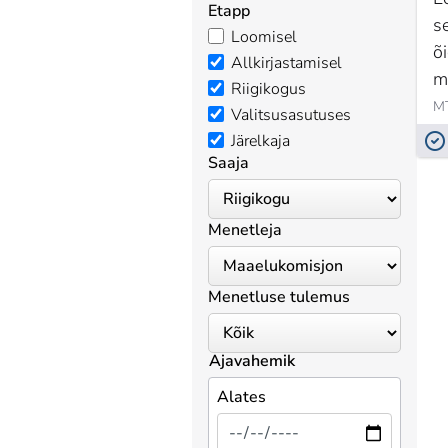
Etapp
s
Loomisel
õ
Allkirjastamisel
m
Riigikogus
Valitsusasutuses
Järelkaja
Saaja
Menetleja
Menetluse tulemus
Ajavahemik
Alates