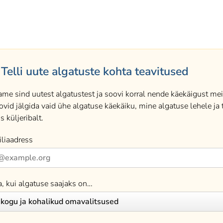
Telli uute algatuste kohta teavitused
ame sind uutest algatustest ja soovi korral nende käekäigust meil
ovid jälgida vaid ühe algatuse käekäiku, mine algatuse lehele ja t
s küljeribalt.
liaadress
a, kui algatuse saajaks on…