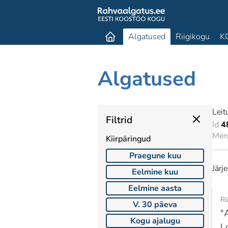
Algatused
Riigikogu
K
Algatused
Leit
Filtrid
Id
4
Mene
Kiirpäringud
Praegune kuu
Järj
Eelmine kuu
Eelmine aasta
Ri
V. 30 päeva
"
Kogu ajalugu
L