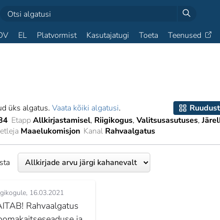
OV
EL
Platvormist
Kasutajatugi
Toeta
Teenused
ud üks algatus.
Vaata kõiki algatusi
.
Ruudust
84
Etapp
Allkirjastamisel
Riigikogus
Valitsusasutuses
Järel
tleja
Maaelukomisjon
Kanal
Rahvaalgatus
esta
igikogule
16.03.2021
AITAB! Rahvaalgatus
oomakaitseseaduse ja