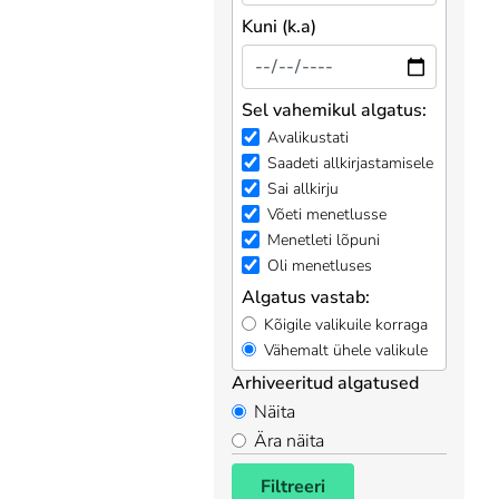
Kuni (k.a)
Sel vahemikul algatus:
Avalikustati
Saadeti allkirjastamisele
Sai allkirju
Võeti menetlusse
Menetleti lõpuni
Oli menetluses
Algatus vastab:
Kõigile valikuile korraga
Vähemalt ühele valikule
Arhiveeritud algatused
Näita
Ära näita
Filtreeri