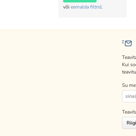
või
eemalda filtrid
.
Teavit
Kui so
teavitu
Su mei
Teavit