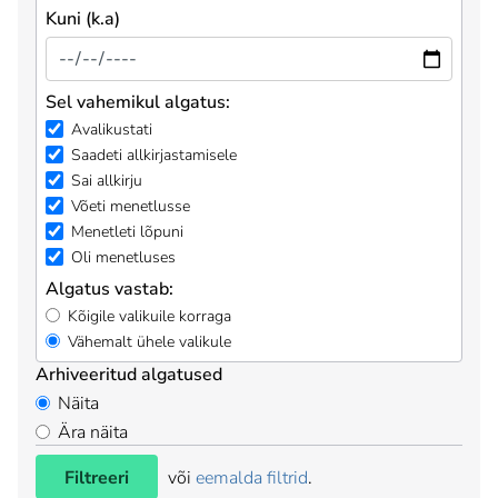
Kuni (k.a)
Sel vahemikul algatus:
Avalikustati
Saadeti allkirjastamisele
Sai allkirju
Võeti menetlusse
Menetleti lõpuni
Oli menetluses
Algatus vastab:
Kõigile valikuile korraga
Vähemalt ühele valikule
Arhiveeritud algatused
Näita
Ära näita
Filtreeri
või
eemalda filtrid
.