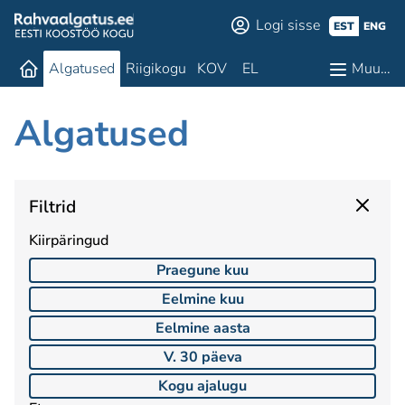
Logi sisse
EST
ENG
Algatused
Riigikogu
KOV
EL
Muu…
Algatused
Filtrid
Kiirpäringud
Praegune kuu
Eelmine kuu
Eelmine aasta
V. 30 päeva
Kogu ajalugu