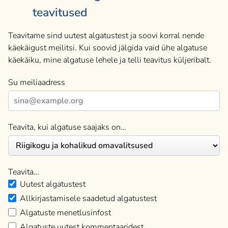
teavitused
Teavitame sind uutest algatustest ja soovi korral nende
käekäigust meilitsi. Kui soovid jälgida vaid ühe algatuse
käekäiku, mine algatuse lehele ja telli teavitus küljeribalt.
Su meiliaadress
Teavita, kui algatuse saajaks on…
Teavita…
Uutest algatustest
Allkirjastamisele saadetud algatustest
Algatuste menetlusinfost
Algatuste uutest kommentaaridest