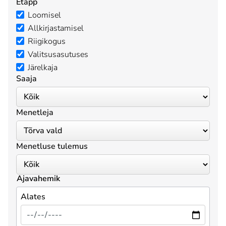
Etapp
Loomisel
Allkirjastamisel
Riigikogus
Valitsusasutuses
Järelkaja
Saaja
Menetleja
Menetluse tulemus
Ajavahemik
Alates