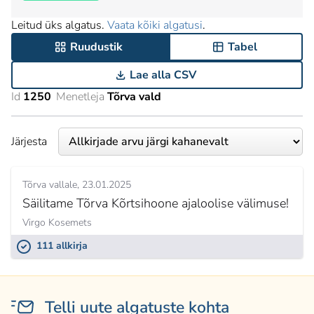
Leitud üks algatus.
Vaata kõiki algatusi
.
Ruudustik
Tabel
Lae alla CSV
Id
1250
Menetleja
Tõrva vald
Järjesta
Tõrva vallale
23.01.2025
Säilitame Tõrva Kõrtsihoone ajaloolise välimuse!
Virgo Kosemets
111 allkirja
Telli uute algatuste kohta