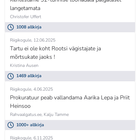
langetamata
Christofer Uffert
1008 allkirja
Riigikogule
12.06.2025
Tartu ei ole koht Rootsi vägistajate ja
mõrtsukate jaoks !
Kristina Ausen
1469 allkirja
Riigikogule
4.06.2025
Prokuratuur peab vallandama Aarika Lepa ja Priit
Heinsoo
Rahvaalgatus.ee, Kalju Tamme
1000+ allkirja
Riigikogule
6.11.2025