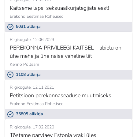
Kaitseme lapsi seksuaalkurjategijate eest!
Erakond Eestimaa Rohelised
5031 allkirja
Riigikogule
12.06.2023
PEREKONNA PRIVILEEGI KAITSEL - abielu on
ühe mehe ja ühe naise vaheline liit
Kenno Põltsam
1108 allkirja
Riigikogule
12.11.2021
Petitsioon perekonnaseaduse muutmiseks
Erakond Eestimaa Rohelised
35805 allkirja
Riigikogule
17.02.2020
Tõstame parvlaev Estonia vraki üles