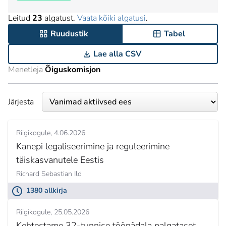
Leitud
23
algatust.
Vaata kõiki algatusi
.
Ruudustik
Tabel
Lae alla CSV
Menetleja
Õiguskomisjon
Järjesta
Riigikogule
4.06.2026
Kanepi legaliseerimine ja reguleerimine
täiskasvanutele Eestis
Richard Sebastian Ild
1380 allkirja
Riigikogule
25.05.2026
Kehtestame 32-tunnise töönädala palgataset