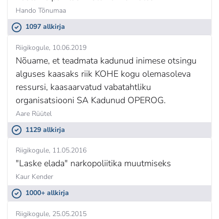
Hando Tõnumaa
1097 allkirja
Riigikogule
10.06.2019
Nõuame, et teadmata kadunud inimese otsingu
alguses kaasaks riik KOHE kogu olemasoleva
ressursi, kaasaarvatud vabatahtliku
organisatsiooni SA Kadunud OPEROG.
Aare Rüütel
1129 allkirja
Riigikogule
11.05.2016
"Laske elada" narkopoliitika muutmiseks
Kaur Kender
1000+ allkirja
Riigikogule
25.05.2015