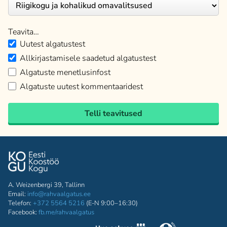
Teavita…
Uutest algatustest
Allkirjastamisele saadetud algatustest
Algatuste menetlusinfost
Algatuste uutest kommentaaridest
Telli teavitused
A. Weizenbergi 39, Tallinn
Email:
info@rahvaalgatus.ee
Telefon:
+372 5564 5216
(E-N 9:00–16:30)
Facebook:
fb.me/rahvaalgatus