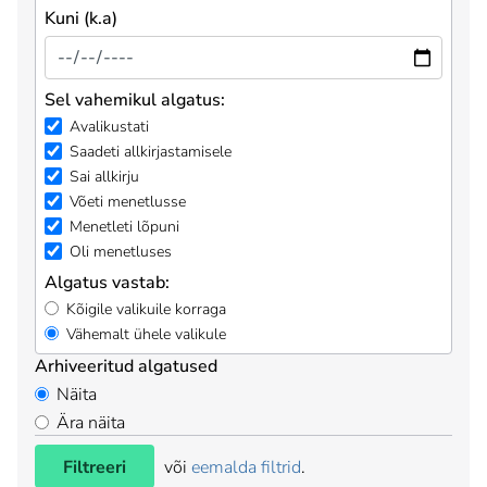
Kuni (k.a)
Sel vahemikul algatus:
Avalikustati
Saadeti allkirjastamisele
Sai allkirju
Võeti menetlusse
Menetleti lõpuni
Oli menetluses
Algatus vastab:
Kõigile valikuile korraga
Vähemalt ühele valikule
Arhiveeritud algatused
Näita
Ära näita
Filtreeri
või
eemalda filtrid
.