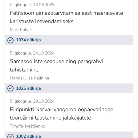
Riigikogule
13.06.2025
Petitsioon uimastitarvitamise eest määratavate
karistuste leevendamiseks
Mart Kalvet
1074 allkirja
Riigikogule
24.10.2024
Samasooliste seaduse ning paragrahvi
tühistamine.
Hanna-Liisa Kalinina
1025 allkirja
Riigikogule
29.10.2024
Piiripunkti Narva-Ivangorod ööpäevaringse
töörežiimi taastamine jalakäijatele
Timofei Ivaštšenko
1002 allkirja