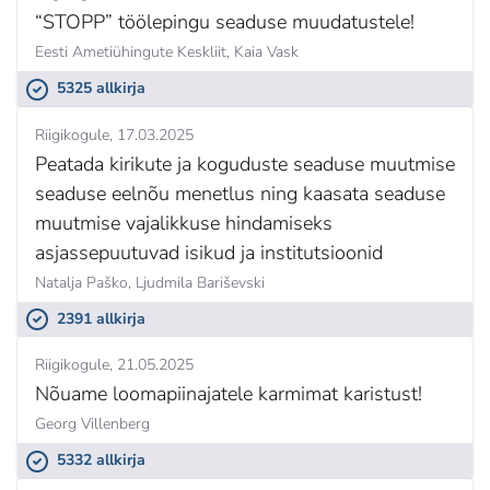
“STOPP” töölepingu seaduse muudatustele!
Eesti Ametiühingute Keskliit,
Kaia Vask
5325 allkirja
Riigikogule
17.03.2025
Peatada kirikute ja koguduste seaduse muutmise
seaduse eelnõu menetlus ning kaasata seaduse
muutmise vajalikkuse hindamiseks
asjassepuutuvad isikud ja institutsioonid
Natalja Paško,
Ljudmila Bariševski
2391 allkirja
Riigikogule
21.05.2025
Nõuame loomapiinajatele karmimat karistust!
Georg Villenberg
5332 allkirja