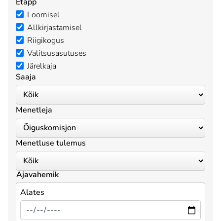
Etapp
Loomisel
Allkirjastamisel
Riigikogus
Valitsusasutuses
Järelkaja
Saaja
Menetleja
Menetluse tulemus
Ajavahemik
Alates