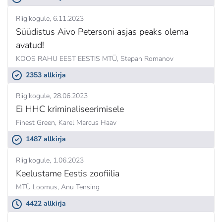
Riigikogule
6.11.2023
Süüdistus Aivo Petersoni asjas peaks olema
avatud!
KOOS RAHU EEST EESTIS MTÜ,
Stepan Romanov
2353 allkirja
Riigikogule
28.06.2023
Ei HHC kriminaliseerimisele
Finest Green,
Karel Marcus Haav
1487 allkirja
Riigikogule
1.06.2023
Keelustame Eestis zoofiilia
MTÜ Loomus,
Anu Tensing
4422 allkirja