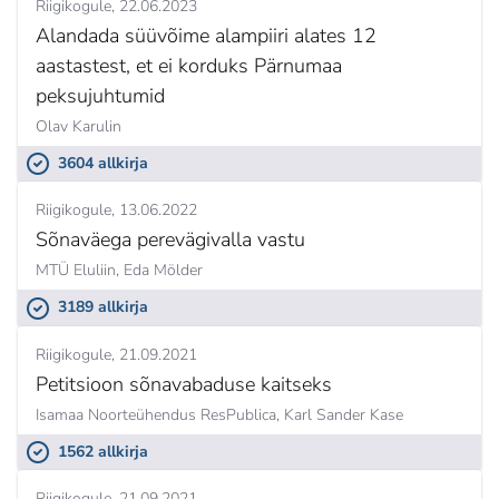
Riigikogule
22.06.2023
Alandada süüvõime alampiiri alates 12
aastastest, et ei korduks Pärnumaa
peksujuhtumid
Olav Karulin
3604 allkirja
Riigikogule
13.06.2022
Sõnaväega perevägivalla vastu
MTÜ Eluliin,
Eda Mölder
3189 allkirja
Riigikogule
21.09.2021
Petitsioon sõnavabaduse kaitseks
Isamaa Noorteühendus ResPublica,
Karl Sander Kase
1562 allkirja
Riigikogule
21.09.2021