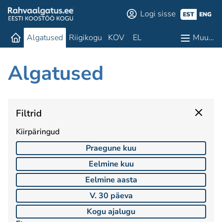
Logi sisse
EST
ENG
Algatused
Riigikogu
KOV
EL
Muu…
Algatused
Filtrid
Kiirpäringud
Praegune kuu
Eelmine kuu
Eelmine aasta
V. 30 päeva
Kogu ajalugu