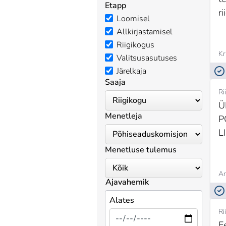
Etapp
ri
Loomisel
Allkirjastamisel
Riigikogus
Kr
Valitsusasutuses
Järelkaja
Saaja
Ri
Ü
Menetleja
P
L
Menetluse tulemus
An
Ajavahemik
Alates
Ri
Ee