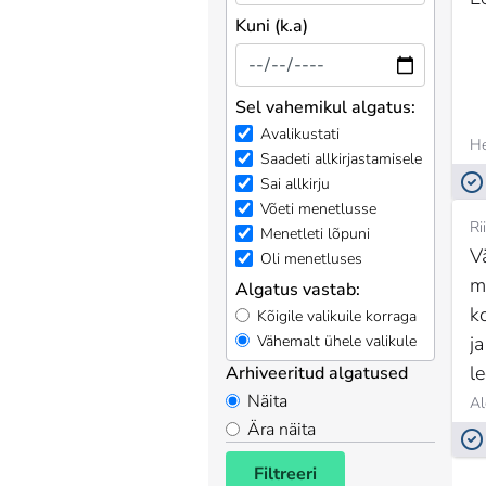
Kuni (k.a)
Sel vahemikul algatus:
Avalikustati
He
Saadeti allkirjastamisele
Sai allkirju
Võeti menetlusse
Ri
Menetleti lõpuni
V
Oli menetluses
m
Algatus vastab:
k
Kõigile valikuile korraga
ja
Vähemalt ühele valikule
l
Arhiveeritud algatused
e
Näita
Al
Ära näita
p
Filtreeri