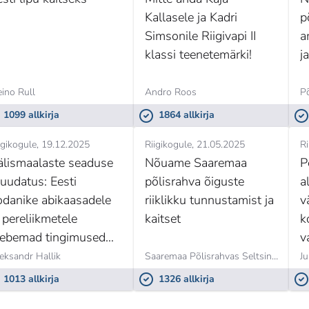
Kallasele ja Kadri
p
Simsonile Riigivapi II
a
klassi teenetemärki!
j
ino Rull
Andro Roos
P
1099 allkirja
1864 allkirja
igikogule
19.12.2025
Riigikogule
21.05.2025
Ri
älismaalaste seaduse
Nõuame Saaremaa
P
uudatus: Eesti
põlisrahva õiguste
a
odanike abikaasadele
riiklikku tunnustamist ja
v
 pereliikmetele
kaitset
k
eebemad tingimused
v
lamisloa saamiseks ja
ä
eksandr Hallik
Saaremaa Põlisrahvas Seltsing,
Kristj
Ju
ikendamiseks
1013 allkirja
1326 allkirja