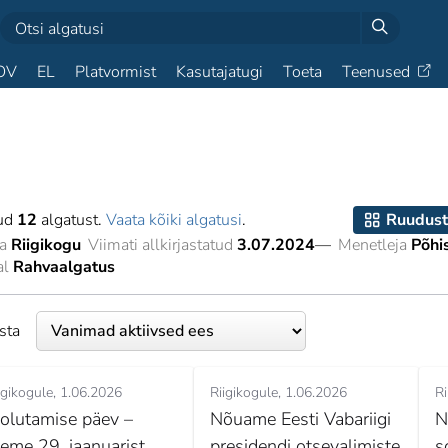
OV
EL
Platvormist
Kasutajatugi
Toeta
Teenused
tud
12
algatust.
Vaata kõiki algatusi
.
Ruudust
a
Riigikogu
Viimati allkirjastatud
3.07.2024
—
Menetleja
Põhi
al
Rahvaalgatus
esta
igikogule
1.06.2026
Riigikogule
1.06.2026
Ri
olutamise päev –
Nõuame Eesti Vabariigi
N
eeme 29. jaanuarist
presidendi otsevalimiste
s