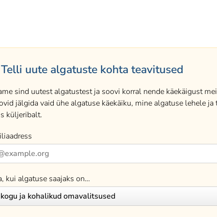
Telli uute algatuste kohta teavitused
ame sind uutest algatustest ja soovi korral nende käekäigust meil
ovid jälgida vaid ühe algatuse käekäiku, mine algatuse lehele ja t
s küljeribalt.
liaadress
a, kui algatuse saajaks on…