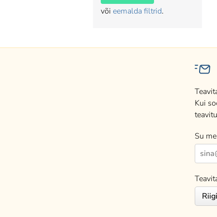
või
eemalda filtrid
.
Teavit
Kui so
teavitu
Su mei
Teavit