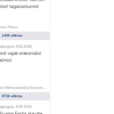
olleri tagasiastumist
nton Petrov
Georg Villenberg
1455 allkirja
igikogule
9.02.2026
esti vajab erakorralisi
alimisi
Eesti Rahvuslased ja Konservatiivid,
Raul Siem
9726 allkirja
igikogule
9.09.2025
õuame Eestis elavate