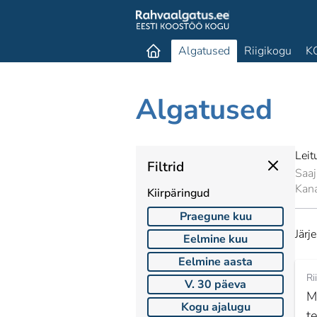
Algatused
Riigikogu
K
Algatused
Lei
Filtrid
Saaj
Kan
Kiirpäringud
Praegune kuu
Järj
Eelmine kuu
Eelmine aasta
Ri
V. 30 päeva
M
Kogu ajalugu
t