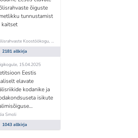
õlisrahvaste õiguste
metlikku tunnustamist
a kaitset
õlisrahvaste Koostöökogu,
Kristjan Moora
2181 allkirja
igikogule
15.04.2025
etitsioon Eestis
laliselt elavate
älisriikide kodanike ja
odakondsuseta isikute
alimisõiguse
ravõtmise vastu.
an Moora
lia Smoli
1043 allkirja