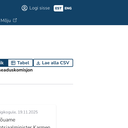
Logi sisse
EST
ENG
Mõju
ik
Tabel
Lae alla CSV
seaduskomisjon
igikogule
19.11.2025
õuame
otsiaalminister Karmen