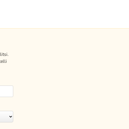
itsi.
elli