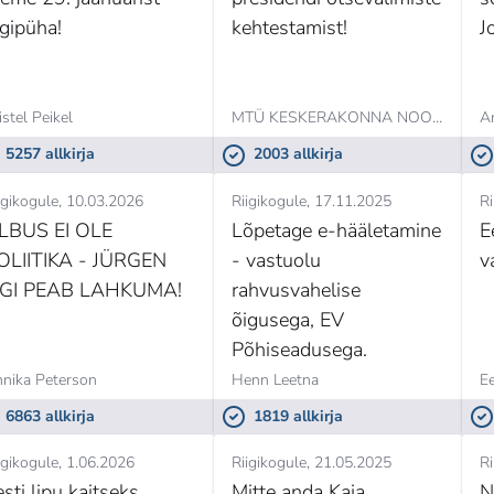
igipüha!
kehtestamist!
J
istel Peikel
MTÜ KESKERAKONNA NOORTEKOGU,
A
5257 allkirja
2003 allkirja
igikogule
10.03.2026
Riigikogule
17.11.2025
Ri
LBUS EI OLE
Lõpetage e-hääletamine
E
OLIITIKA - JÜRGEN
- vastuolu
v
IGI PEAB LAHKUMA!
rahvusvahelise
õigusega, EV
Põhiseadusega.
nika Peterson
Henn Leetna
6863 allkirja
1819 allkirja
igikogule
1.06.2026
Riigikogule
21.05.2025
Ri
sti lipu kaitseks
Mitte anda Kaja
N