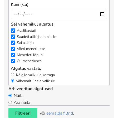
Kuni (k.a)
Sel vahemikul algatus:
Avalikustati
Saadeti allkirjastamisele
Sai allkirju
Võeti menetlusse
Menetleti lõpuni
Oli menetluses
Algatus vastab:
Kõigile valikuile korraga
Vähemalt ühele valikule
Arhiveeritud algatused
Näita
Ära näita
Filtreeri
või
eemalda filtrid
.