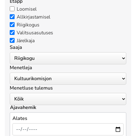
Etapp
Loomisel
Allkirjastamisel
Riigikogus
Valitsusasutuses
Järelkaja
Saaja
Menetleja
Menetluse tulemus
Ajavahemik
Alates