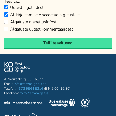
Teavita…
Uutest algatustest
Allkirjastamisele saadetud algatustest
Algatuste menetlusinfost
Algatuste uutest kommentaaridest
Telli teavitused
A. Weizenbergi 39, Tallinn
Email:
info@rahvaalgatus.ee
Telefon:
+372 5564 5216
(E-N 9:00–16:30)
Facebook:
fb.me/rahvaalgatus