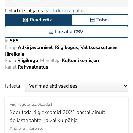
Leitud üks algatus.
Vaata kõiki algatusi
.
Ruudustik
Tabel
Lae alla CSV
Id
565
Etapp
Allkirjastamisel
Riigikogus
Valitsusasutuses
Järelkaja
Saaja
Riigikogu
Menetleja
Kultuurikomisjon
Kanal
Rahvaalgatus
Järjesta
Riigikogule
22.06.2021
Sooritada riigieksamid 2021.aastal ainult
õpilaste tahtel ja valiku põhjal
Andrei Šinkarenko