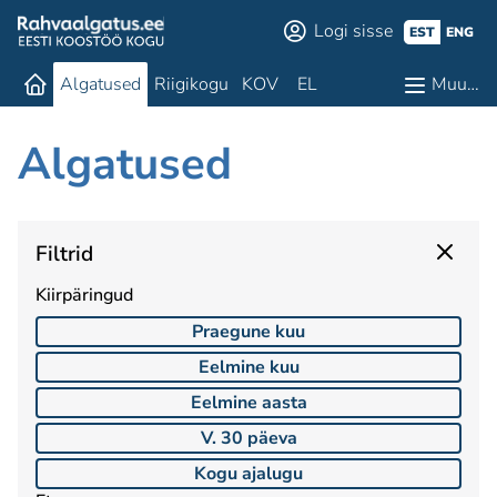
Logi sisse
EST
ENG
Algatused
Riigikogu
KOV
EL
Muu…
Algatused
Filtrid
Kiirpäringud
Praegune kuu
Eelmine kuu
Eelmine aasta
V. 30 päeva
Kogu ajalugu