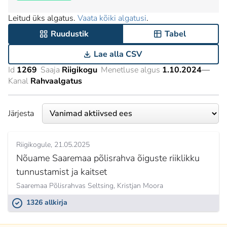
Leitud üks algatus.
Vaata kõiki algatusi
.
Ruudustik
Tabel
Lae alla CSV
Id
1269
Saaja
Riigikogu
Menetluse algus
1.10.2024
—
Kanal
Rahvaalgatus
Järjesta
Riigikogule
21.05.2025
Nõuame Saaremaa põlisrahva õiguste riiklikku
tunnustamist ja kaitset
Saaremaa Põlisrahvas Seltsing,
Kristjan Moora
1326 allkirja