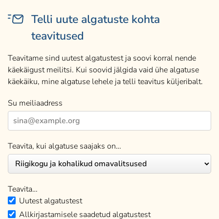
Telli uute algatuste kohta
teavitused
Teavitame sind uutest algatustest ja soovi korral nende
käekäigust meilitsi. Kui soovid jälgida vaid ühe algatuse
käekäiku, mine algatuse lehele ja telli teavitus küljeribalt.
Su meiliaadress
Teavita, kui algatuse saajaks on…
Teavita…
Uutest algatustest
Allkirjastamisele saadetud algatustest