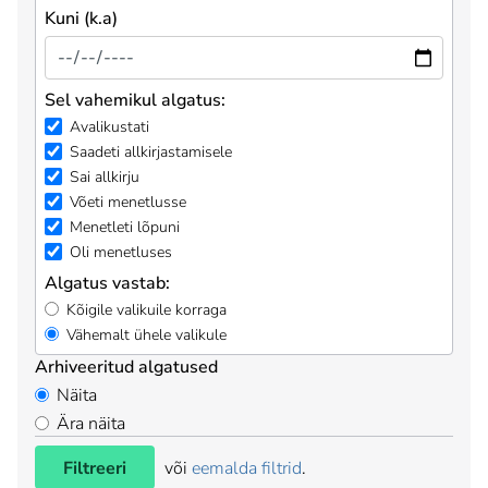
Kuni (k.a)
Sel vahemikul algatus:
Avalikustati
Saadeti allkirjastamisele
Sai allkirju
Võeti menetlusse
Menetleti lõpuni
Oli menetluses
Algatus vastab:
Kõigile valikuile korraga
Vähemalt ühele valikule
Arhiveeritud algatused
Näita
Ära näita
Filtreeri
või
eemalda filtrid
.