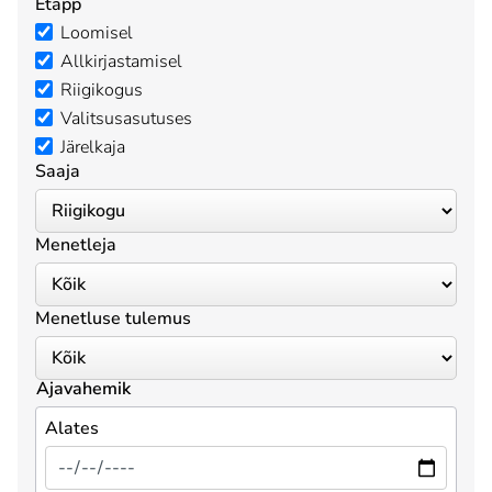
Etapp
Loomisel
Allkirjastamisel
Riigikogus
Valitsusasutuses
Järelkaja
Saaja
Menetleja
Menetluse tulemus
Ajavahemik
Alates