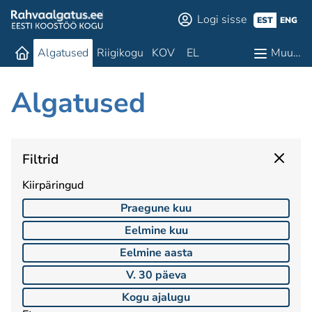
Logi sisse
EST
ENG
Algatused
Riigikogu
KOV
EL
Muu…
Algatused
Filtrid
Kiirpäringud
Praegune kuu
Eelmine kuu
Eelmine aasta
V. 30 päeva
Kogu ajalugu