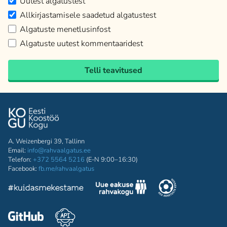
Uutest algatustest
Allkirjastamisele saadetud algatustest
Algatuste menetlusinfost
Algatuste uutest kommentaaridest
Telli teavitused
A. Weizenbergi 39, Tallinn
Email:
info@rahvaalgatus.ee
Telefon:
+372 5564 5216
(E-N 9:00–16:30)
Facebook:
fb.me/rahvaalgatus