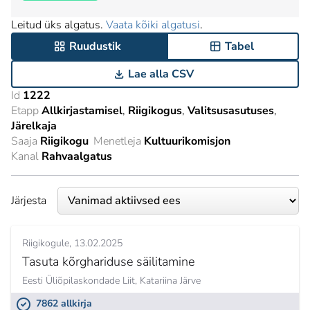
Leitud üks algatus.
Vaata kõiki algatusi
.
Ruudustik
Tabel
Lae alla CSV
Id
1222
Etapp
Allkirjastamisel
Riigikogus
Valitsusasutuses
Järelkaja
Saaja
Riigikogu
Menetleja
Kultuurikomisjon
Kanal
Rahvaalgatus
Järjesta
Riigikogule
13.02.2025
Tasuta kõrghariduse säilitamine
Eesti Üliõpilaskondade Liit,
Katariina Järve
7862 allkirja