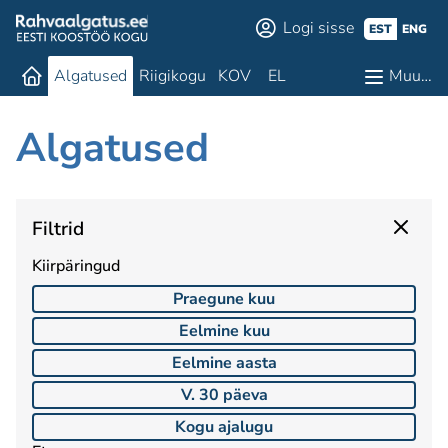
Logi sisse
EST
ENG
Algatused
Riigikogu
KOV
EL
Muu…
Algatused
Filtrid
Kiirpäringud
Praegune kuu
Eelmine kuu
Eelmine aasta
V. 30 päeva
Kogu ajalugu