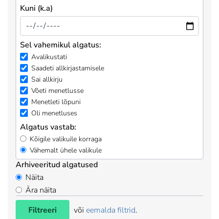
Kuni (k.a)
Sel vahemikul algatus:
Avalikustati
Saadeti allkirjastamisele
Sai allkirju
Võeti menetlusse
Menetleti lõpuni
Oli menetluses
Algatus vastab:
Kõigile valikuile korraga
Vähemalt ühele valikule
Arhiveeritud algatused
Näita
Ära näita
Filtreeri
või
eemalda filtrid
.