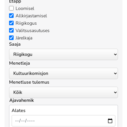
Etapp
Loomisel
Allkirjastamisel
Riigikogus
Valitsusasutuses
Järelkaja
Saaja
Menetleja
Menetluse tulemus
Ajavahemik
Alates