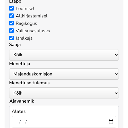
Etapp
Loomisel
Allkirjastamisel
Riigikogus
Valitsusasutuses
Järelkaja
Saaja
Menetleja
Menetluse tulemus
Ajavahemik
Alates