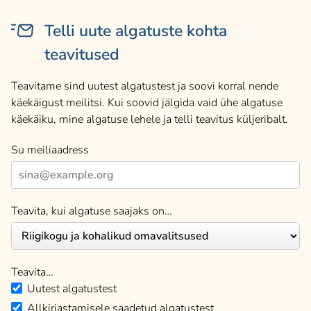
Telli uute algatuste kohta
teavitused
Teavitame sind uutest algatustest ja soovi korral nende
käekäigust meilitsi. Kui soovid jälgida vaid ühe algatuse
käekäiku, mine algatuse lehele ja telli teavitus küljeribalt.
Su meiliaadress
Teavita, kui algatuse saajaks on…
Teavita…
Uutest algatustest
Allkirjastamisele saadetud algatustest