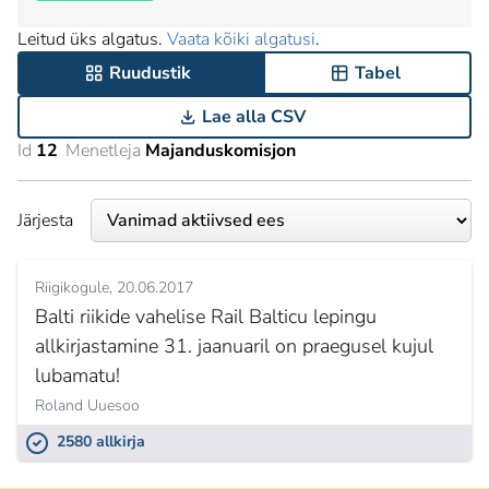
Leitud üks algatus.
Vaata kõiki algatusi
.
Ruudustik
Tabel
Lae alla CSV
Id
12
Menetleja
Majanduskomisjon
Järjesta
Riigikogule
20.06.2017
Balti riikide vahelise Rail Balticu lepingu
allkirjastamine 31. jaanuaril on praegusel kujul
lubamatu!
Roland Uuesoo
2580 allkirja