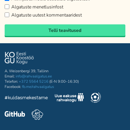
Algatuste menetlusinfost
Algatuste uutest kommentaaridest
Telli teavitused
A. Weizenbergi 39, Tallinn
Email:
info@rahvaalgatus.ee
Telefon:
+372 5564 5216
(E-N 9:00–16:30)
Facebook:
fb.me/rahvaalgatus