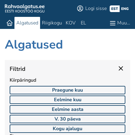
Logi sisse
EST
ENG
Algatused
Riigikogu
KOV
EL
Muu…
Algatused
Filtrid
Kiirpäringud
Praegune kuu
Eelmine kuu
Eelmine aasta
V. 30 päeva
Kogu ajalugu