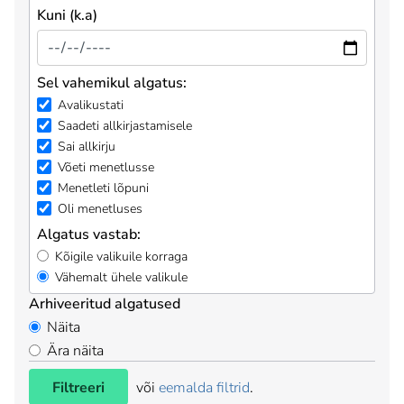
Kuni (k.a)
Sel vahemikul algatus:
Avalikustati
Saadeti allkirjastamisele
Sai allkirju
Võeti menetlusse
Menetleti lõpuni
Oli menetluses
Algatus vastab:
Kõigile valikuile korraga
Vähemalt ühele valikule
Arhiveeritud algatused
Näita
Ära näita
Filtreeri
või
eemalda filtrid
.