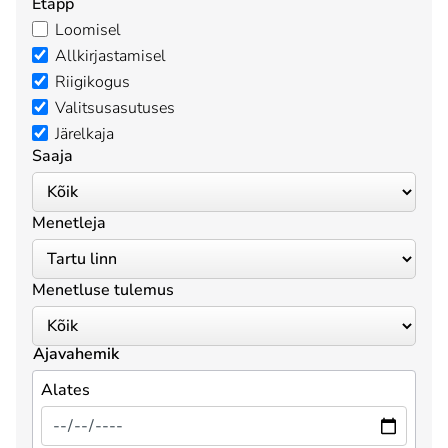
Etapp
Loomisel
Allkirjastamisel
Riigikogus
Valitsusasutuses
Järelkaja
Saaja
Menetleja
Menetluse tulemus
Ajavahemik
Alates