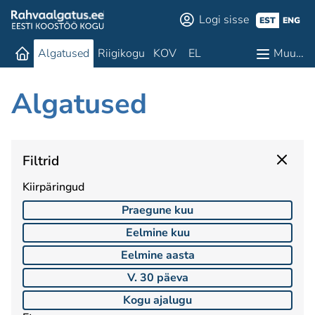
Logi sisse
EST
ENG
Algatused
Riigikogu
KOV
EL
Muu…
Algatused
Filtrid
Kiirpäringud
Praegune kuu
Eelmine kuu
Eelmine aasta
V. 30 päeva
Kogu ajalugu