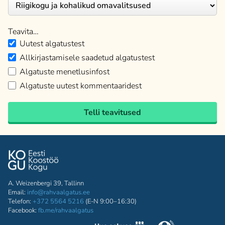
Teavita…
Uutest algatustest
Allkirjastamisele saadetud algatustest
Algatuste menetlusinfost
Algatuste uutest kommentaaridest
Telli teavitused
A. Weizenbergi 39, Tallinn
Email:
info@rahvaalgatus.ee
Telefon:
+372 5564 5216
(E-N 9:00–16:30)
Facebook:
fb.me/rahvaalgatus