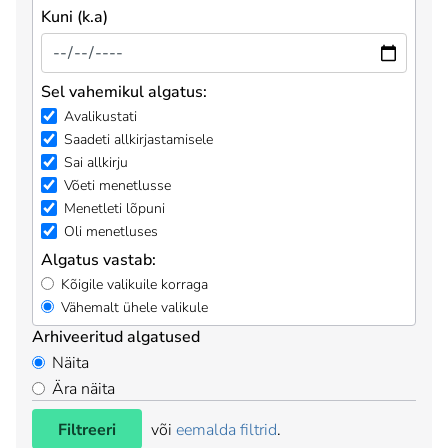
Kuni (k.a)
Sel vahemikul algatus:
Avalikustati
Saadeti allkirjastamisele
Sai allkirju
Võeti menetlusse
Menetleti lõpuni
Oli menetluses
Algatus vastab:
Kõigile valikuile korraga
Vähemalt ühele valikule
Arhiveeritud algatused
Näita
Ära näita
Filtreeri
või
eemalda filtrid
.