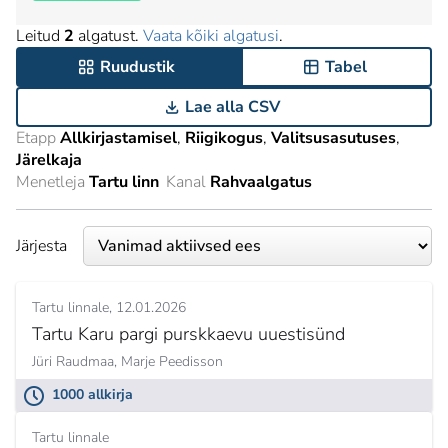
Leitud
2
algatust.
Vaata kõiki algatusi
.
Ruudustik
Tabel
Lae alla CSV
Etapp
Allkirjastamisel
Riigikogus
Valitsusasutuses
Järelkaja
Menetleja
Tartu linn
Kanal
Rahvaalgatus
Järjesta
Tartu linnale
12.01.2026
Tartu Karu pargi purskkaevu uuestisünd
Jüri Raudmaa,
Marje Peedisson
1000 allkirja
Tartu linnale