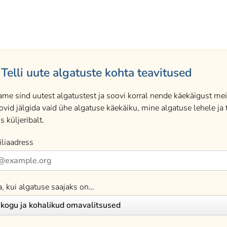
Telli uute algatuste kohta teavitused
ame sind uutest algatustest ja soovi korral nende käekäigust meil
ovid jälgida vaid ühe algatuse käekäiku, mine algatuse lehele ja t
s küljeribalt.
liaadress
a, kui algatuse saajaks on…