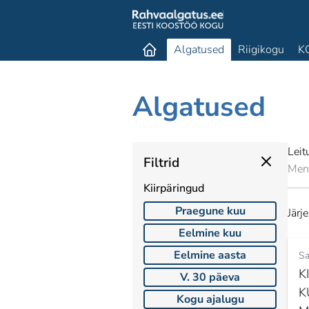
Algatused
Riigikogu
K
Algatused
Leit
Filtrid
Men
Kiirpäringud
Praegune kuu
Järj
Eelmine kuu
Eelmine aasta
Sa
K
V. 30 päeva
K
Kogu ajalugu