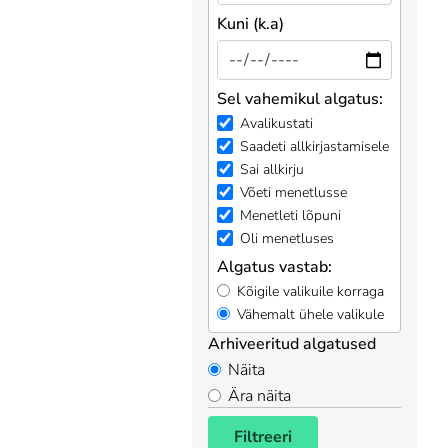
Kuni (k.a)
Sel vahemikul algatus:
Avalikustati
Saadeti allkirjastamisele
Sai allkirju
Võeti menetlusse
Menetleti lõpuni
Oli menetluses
Algatus vastab:
Kõigile valikuile korraga
Vähemalt ühele valikule
Arhiveeritud algatused
Näita
Ära näita
Filtreeri