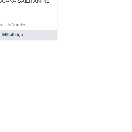
AJAKA SÄILITAMINE
ri-Liis Vunder
545 allkirja