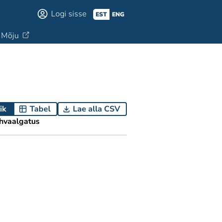
Logi sisse
EST
ENG
Mõju
ik
Tabel
Lae alla CSV
hvaalgatus