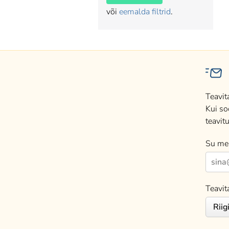
või
eemalda filtrid
.
Teavit
Kui so
teavitu
Su mei
Teavit