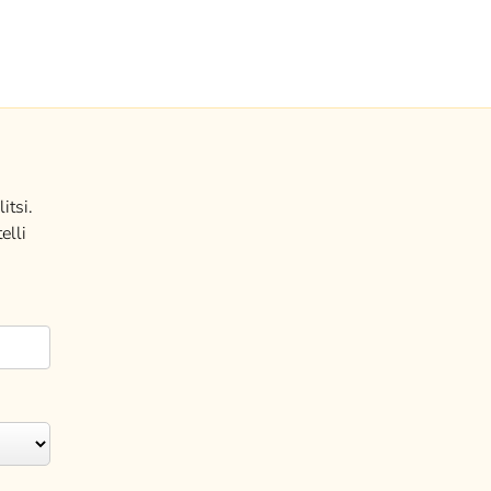
itsi.
elli