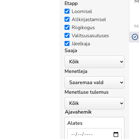
M
Etapp
Loomisel
Allkirjastamisel
Ma
Riigikogus
Valitsusasutuses
Järelkaja
Saaja
Menetleja
Menetluse tulemus
Ajavahemik
Alates