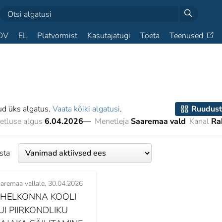
OV
EL
Platvormist
Kasutajatugi
Toeta
Teenused
ud üks algatus.
Vaata kõiki algatusi
.
Ruudust
etluse algus
6.04.2026
—
Menetleja
Saaremaa vald
Kanal
Ra
esta
aremaa vallale
30.04.2026
IHELKONNA KOOLI
UI PIIRKONDLIKU