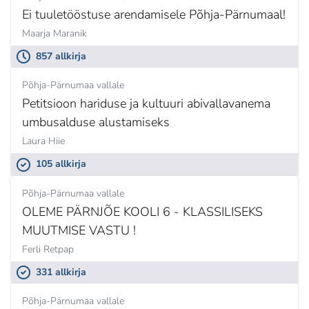
Ei tuuletööstuse arendamisele Põhja-Pärnumaal!
Maarja Maranik
857 allkirja
Põhja-Pärnumaa vallale
Petitsioon hariduse ja kultuuri abivallavanema
umbusalduse alustamiseks
Laura Hiie
105 allkirja
Põhja-Pärnumaa vallale
OLEME PÄRNJÕE KOOLI 6 - KLASSILISEKS
MUUTMISE VASTU !
Ferli Retpap
331 allkirja
Põhja-Pärnumaa vallale