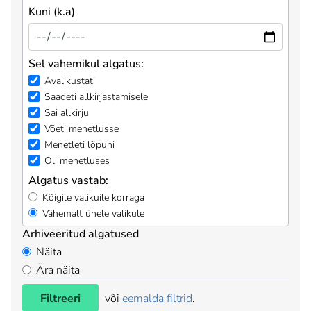
Kuni (k.a)
Sel vahemikul algatus:
Avalikustati
Saadeti allkirjastamisele
Sai allkirju
Võeti menetlusse
Menetleti lõpuni
Oli menetluses
Algatus vastab:
Kõigile valikuile korraga
Vähemalt ühele valikule
Arhiveeritud algatused
Näita
Ära näita
Filtreeri
või
eemalda filtrid
.