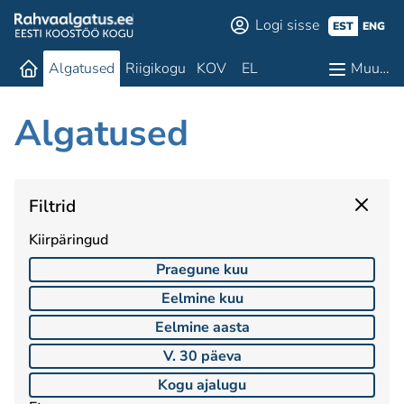
Logi sisse
EST
ENG
Algatused
Riigikogu
KOV
EL
Muu…
Algatused
Filtrid
Kiirpäringud
Praegune kuu
Eelmine kuu
Eelmine aasta
V. 30 päeva
Kogu ajalugu