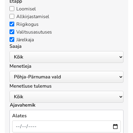
Etapp
Loomisel
Allkirjastamisel
Riigikogus
Valitsusasutuses
Järelkaja
Saaja
Menetleja
Menetluse tulemus
Ajavahemik
Alates