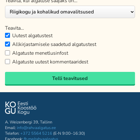
Teavita, kui algatuse saajaks on…
Teavita…
Uutest algatustest
Allkirjastamisele saadetud algatustest
Algatuste menetlusinfost
Algatuste uutest kommentaaridest
Telli teavitused
A. Weizenbergi 39, Tallinn
Email:
info@rahvaalgatus.ee
Telefon:
+372 5564 5216
(E-N 9:00–16:30)
Facebook:
fb.me/rahvaalgatus