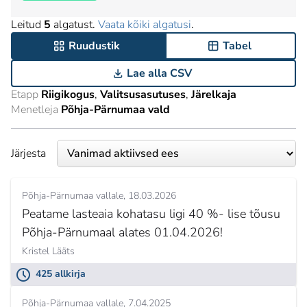
Leitud
5
algatust.
Vaata kõiki algatusi
.
Ruudustik
Tabel
Lae alla CSV
Etapp
Riigikogus
Valitsusasutuses
Järelkaja
Menetleja
Põhja-Pärnumaa vald
Järjesta
Põhja-Pärnumaa vallale
18.03.2026
Peatame lasteaia kohatasu ligi 40 %- lise tõusu
Põhja-Pärnumaal alates 01.04.2026!
Kristel Lääts
425 allkirja
Põhja-Pärnumaa vallale
7.04.2025