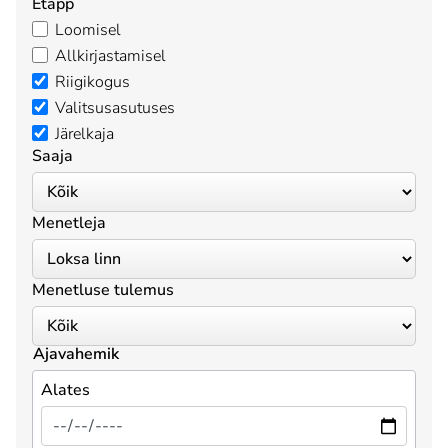
Etapp
Loomisel
Allkirjastamisel
Riigikogus
Valitsusasutuses
Järelkaja
Saaja
Menetleja
Menetluse tulemus
Ajavahemik
Alates