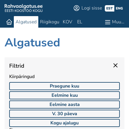
Logi sisse
EST
ENG
Algatused
Riigikogu
KOV
EL
Muu…
Algatused
Filtrid
Kiirpäringud
Praegune kuu
Eelmine kuu
Eelmine aasta
V. 30 päeva
Kogu ajalugu