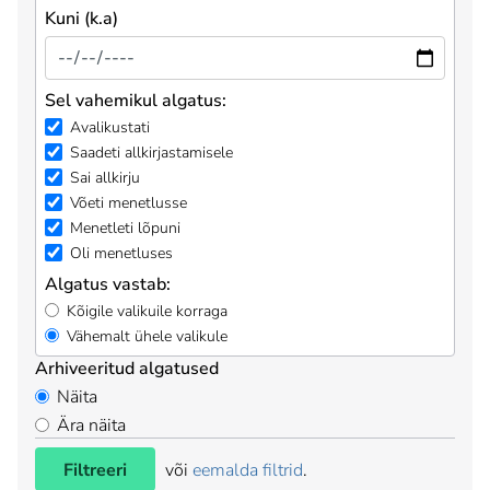
Kuni (k.a)
Sel vahemikul algatus:
Avalikustati
Saadeti allkirjastamisele
Sai allkirju
Võeti menetlusse
Menetleti lõpuni
Oli menetluses
Algatus vastab:
Kõigile valikuile korraga
Vähemalt ühele valikule
Arhiveeritud algatused
Näita
Ära näita
Filtreeri
või
eemalda filtrid
.