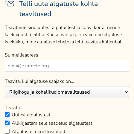
Telli uute algatuste kohta
teavitused
Teavitame sind uutest algatustest ja soovi korral nende
käekäigust meilitsi. Kui soovid jälgida vaid ühe algatuse
käekäiku, mine algatuse lehele ja telli teavitus küljeribalt.
Su meiliaadress
Teavita, kui algatuse saajaks on…
Teavita…
Uutest algatustest
Allkirjastamisele saadetud algatustest
Algatuste menetlusinfost