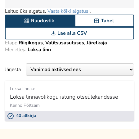
Leitud üks algatus.
Vaata kõiki algatusi
.
Ruudustik
Tabel
Lae alla CSV
Etapp
Riigikogus
Valitsusasutuses
Järelkaja
Menetleja
Loksa linn
Järjesta
Loksa linnale
Loksa linnavolikogu istung otseülekandesse
Kenno Põltsam
40 allkirja