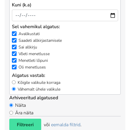
Kuni (k.a)
Sel vahemikul algatus:
Avalikustati
Saadeti allkirjastamisele
Sai allkirju
Võeti menetlusse
Menetleti lõpuni
Oli menetluses
Algatus vastab:
Kõigile valikuile korraga
Vähemalt ühele valikule
Arhiveeritud algatused
Näita
Ära näita
Filtreeri
või
eemalda filtrid
.