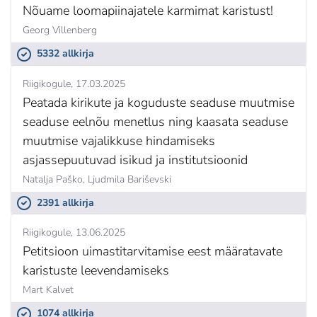
Nõuame loomapiinajatele karmimat karistust!
Georg Villenberg
5332 allkirja
Riigikogule
17.03.2025
Peatada kirikute ja koguduste seaduse muutmise
seaduse eelnõu menetlus ning kaasata seaduse
muutmise vajalikkuse hindamiseks
asjassepuutuvad isikud ja institutsioonid
Natalja Paško,
Ljudmila Bariševski
2391 allkirja
Riigikogule
13.06.2025
Petitsioon uimastitarvitamise eest määratavate
karistuste leevendamiseks
Mart Kalvet
1074 allkirja