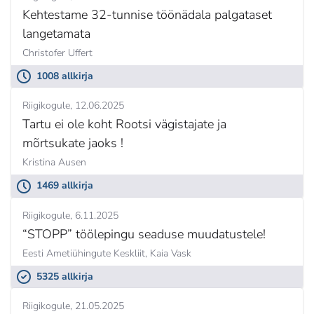
Kehtestame 32-tunnise töönädala palgataset
langetamata
Christofer Uffert
1008 allkirja
Riigikogule
12.06.2025
Tartu ei ole koht Rootsi vägistajate ja
mõrtsukate jaoks !
Kristina Ausen
1469 allkirja
Riigikogule
6.11.2025
“STOPP” töölepingu seaduse muudatustele!
Eesti Ametiühingute Keskliit,
Kaia Vask
5325 allkirja
Riigikogule
21.05.2025