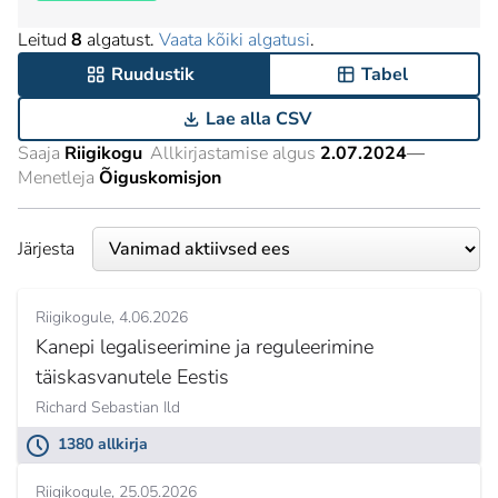
Leitud
8
algatust.
Vaata kõiki algatusi
.
Ruudustik
Tabel
Lae alla CSV
Saaja
Riigikogu
Allkirjastamise algus
2.07.2024
—
Menetleja
Õiguskomisjon
Järjesta
Riigikogule
4.06.2026
Kanepi legaliseerimine ja reguleerimine
täiskasvanutele Eestis
Richard Sebastian Ild
1380 allkirja
Riigikogule
25.05.2026