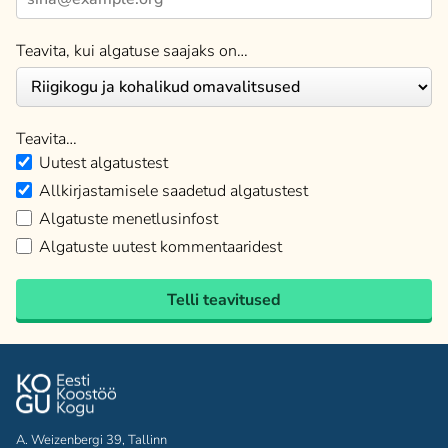
Teavita, kui algatuse saajaks on…
Teavita…
Uutest algatustest
Allkirjastamisele saadetud algatustest
Algatuste menetlusinfost
Algatuste uutest kommentaaridest
Telli teavitused
A. Weizenbergi 39, Tallinn