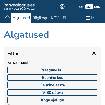
Logi sisse
EST
ENG
Algatused
Riigikogu
KOV
EL
Muu…
Algatused
Filtrid
Kiirpäringud
Praegune kuu
Eelmine kuu
Eelmine aasta
V. 30 päeva
Kogu ajalugu