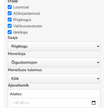
Etapp
Loomisel
Allkirjastamisel
Riigikogus
Valitsusasutuses
Järelkaja
Saaja
Menetleja
Menetluse tulemus
Ajavahemik
Alates