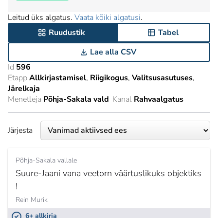
Leitud üks algatus.
Vaata kõiki algatusi
.
Ruudustik
Tabel
Lae alla CSV
Id
596
Etapp
Allkirjastamisel
Riigikogus
Valitsusasutuses
Järelkaja
Menetleja
Põhja-Sakala vald
Kanal
Rahvaalgatus
Järjesta
Põhja-Sakala vallale
Suure-Jaani vana veetorn väärtuslikuks objektiks
!
Rein Murik
6+ allkirja