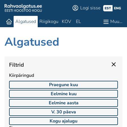
Logi sisse
EST
ENG
Algatused
Riigikogu
KOV
EL
Muu…
Algatused
Filtrid
Kiirpäringud
Praegune kuu
Eelmine kuu
Eelmine aasta
V. 30 päeva
Kogu ajalugu