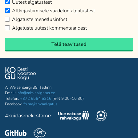
Uutest algatustest
Allkirjastamisele saadetud algatustest
Algatuste menetlusinfost
Algatuste uutest kommentaaridest
Telli teavitused
A. Weizenbergi 39, Tallinn
Email:
info@rahvaalgatus.ee
Telefon:
+372 5564 5216
(E-N 9:00–16:30)
Facebook:
fb.me/rahvaalgatus