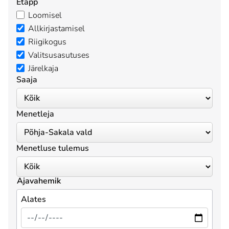
Etapp
Loomisel
Allkirjastamisel
Riigikogus
Valitsusasutuses
Järelkaja
Saaja
Menetleja
Menetluse tulemus
Ajavahemik
Alates