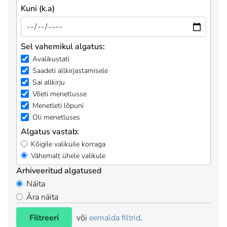
Kuni (k.a)
Sel vahemikul algatus:
Avalikustati
Saadeti allkirjastamisele
Sai allkirju
Võeti menetlusse
Menetleti lõpuni
Oli menetluses
Algatus vastab:
Kõigile valikuile korraga
Vähemalt ühele valikule
Arhiveeritud algatused
Näita
Ära näita
Filtreeri
või
eemalda filtrid
.