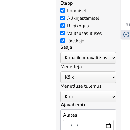
Etapp
Loomisel
Allkirjastamisel
Si
Riigikogus
Valitsusasutuses
Järelkaja
Saaja
Menetleja
Menetluse tulemus
Ajavahemik
Alates