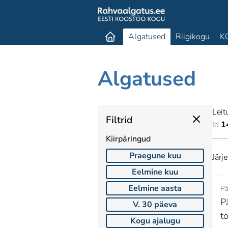
Algatused
Riigikogu
K
Algatused
Leit
Filtrid
Id
1
Kiirpäringud
Praegune kuu
Järj
Eelmine kuu
Eelmine aasta
Pä
P
V. 30 päeva
to
Kogu ajalugu