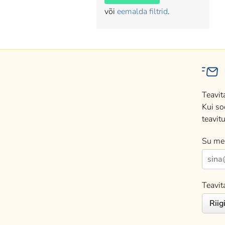
või
eemalda filtrid
.
Teavit
Kui so
teavitu
Su mei
Teavit