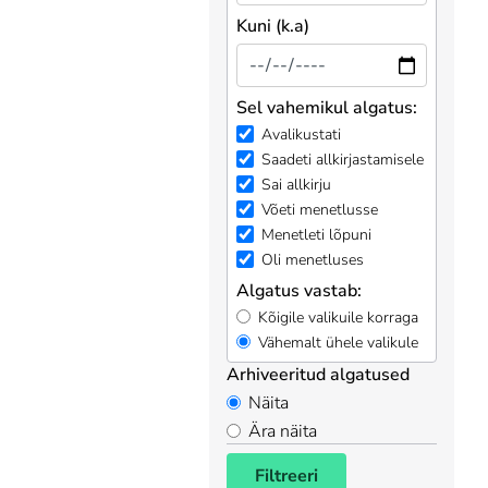
Kuni (k.a)
Sel vahemikul algatus:
Avalikustati
Saadeti allkirjastamisele
Sai allkirju
Võeti menetlusse
Menetleti lõpuni
Oli menetluses
Algatus vastab:
Kõigile valikuile korraga
Vähemalt ühele valikule
Arhiveeritud algatused
Näita
Ära näita
Filtreeri