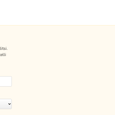
itsi.
elli