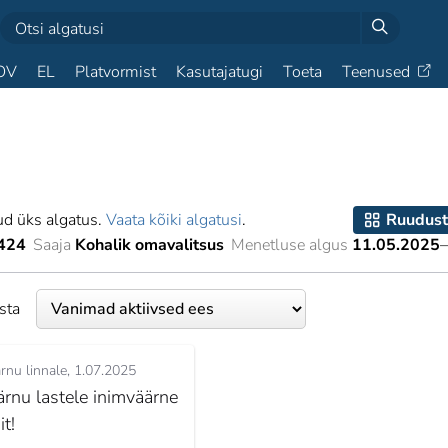
OV
EL
Platvormist
Kasutajatugi
Toeta
Teenused
ud üks algatus.
Vaata kõiki algatusi
.
Ruudust
424
Saaja
Kohalik omavalitsus
Menetluse algus
11.05.2025
esta
rnu linnale
1.07.2025
ärnu lastele inimväärne
it!