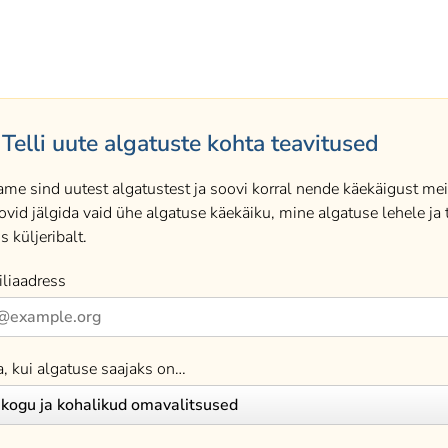
Telli uute algatuste kohta teavitused
ame sind uutest algatustest ja soovi korral nende käekäigust meil
ovid jälgida vaid ühe algatuse käekäiku, mine algatuse lehele ja t
s küljeribalt.
liaadress
a, kui algatuse saajaks on…