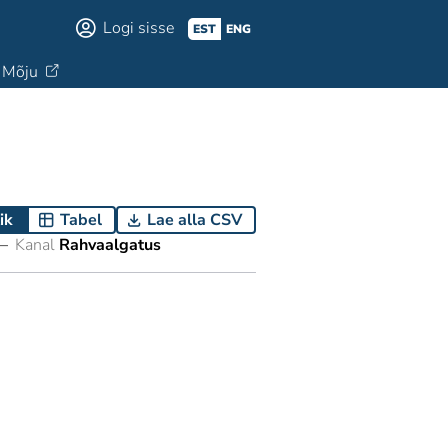
Logi sisse
EST
ENG
Mõju
ik
Tabel
Lae alla CSV
—
Kanal
Rahvaalgatus