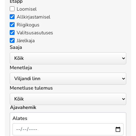
Etapp
Loomisel
Allkirjastamisel
Riigikogus
Valitsusasutuses
Järelkaja
Saaja
Menetleja
Menetluse tulemus
Ajavahemik
Alates