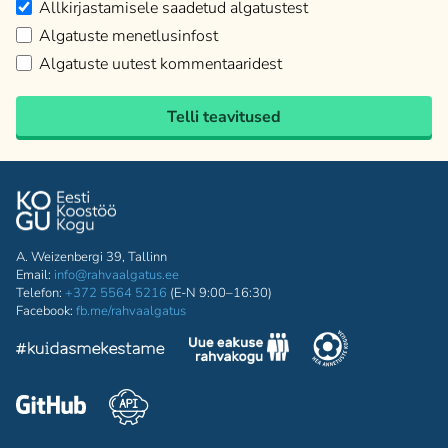
Allkirjastamisele saadetud algatustest
Algatuste menetlusinfost
Algatuste uutest kommentaaridest
Telli teavitused
A. Weizenbergi 39, Tallinn
Email:
info@rahvaalgatus.ee
Telefon:
+372 5564 5216
(E-N 9:00–16:30)
Facebook:
fb.me/rahvaalgatus