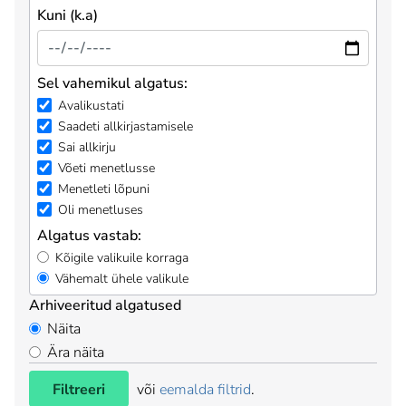
Kuni (k.a)
Sel vahemikul algatus:
Avalikustati
Saadeti allkirjastamisele
Sai allkirju
Võeti menetlusse
Menetleti lõpuni
Oli menetluses
Algatus vastab:
Kõigile valikuile korraga
Vähemalt ühele valikule
Arhiveeritud algatused
Näita
Ära näita
Filtreeri
või
eemalda filtrid
.