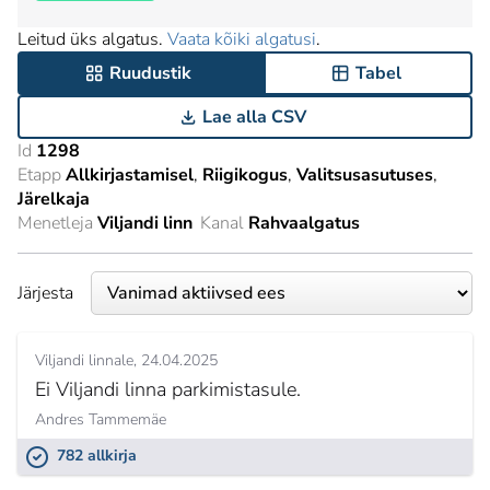
Leitud üks algatus.
Vaata kõiki algatusi
.
Ruudustik
Tabel
Lae alla CSV
Id
1298
Etapp
Allkirjastamisel
Riigikogus
Valitsusasutuses
Järelkaja
Menetleja
Viljandi linn
Kanal
Rahvaalgatus
Järjesta
Viljandi linnale
24.04.2025
Ei Viljandi linna parkimistasule.
Andres Tammemäe
782 allkirja