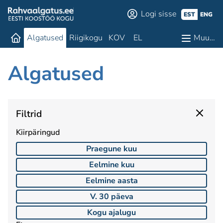
Logi sisse
EST
ENG
Algatused
Riigikogu
KOV
EL
Muu…
Algatused
Filtrid
Kiirpäringud
Praegune kuu
Eelmine kuu
Eelmine aasta
V. 30 päeva
Kogu ajalugu