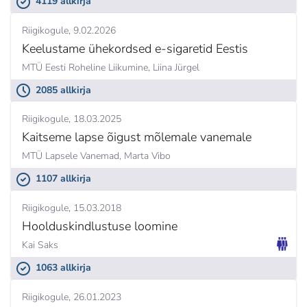
4119 allkirja
Riigikogule
9.02.2026
Keelustame ühekordsed e-sigaretid Eestis
MTÜ Eesti Roheline Liikumine,
Liina Jürgel
2085 allkirja
Riigikogule
18.03.2025
Kaitseme lapse õigust mõlemale vanemale
MTÜ Lapsele Vanemad,
Marta Vibo
1107 allkirja
Riigikogule
15.03.2018
Hoolduskindlustuse loomine
Kai Saks
1063 allkirja
Riigikogule
26.01.2023