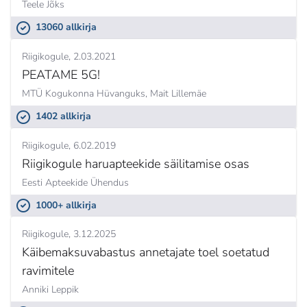
Teele Jõks
13060 allkirja
Riigikogule
2.03.2021
PEATAME 5G!
MTÜ Kogukonna Hüvanguks,
Mait Lillemäe
1402 allkirja
Riigikogule
6.02.2019
Riigikogule haruapteekide säilitamise osas
Eesti Apteekide Ühendus
1000+ allkirja
Riigikogule
3.12.2025
Käibemaksuvabastus annetajate toel soetatud
ravimitele
Anniki Leppik