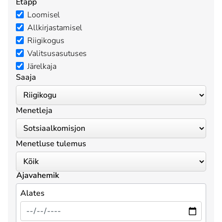
Etapp
Loomisel
Allkirjastamisel
Riigikogus
Valitsusasutuses
Järelkaja
Saaja
Menetleja
Menetluse tulemus
Ajavahemik
Alates