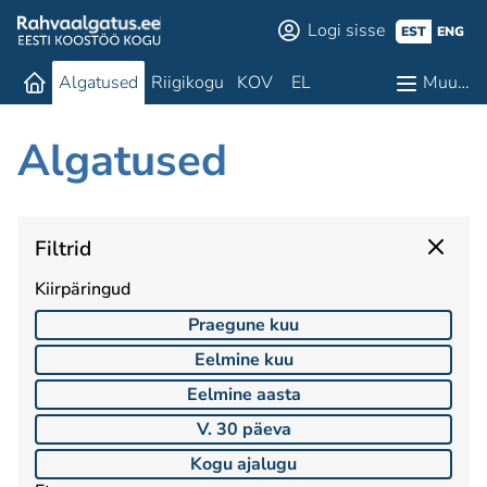
Logi sisse
EST
ENG
Algatused
Riigikogu
KOV
EL
Muu…
Algatused
Filtrid
Kiirpäringud
Praegune kuu
Eelmine kuu
Eelmine aasta
V. 30 päeva
Kogu ajalugu