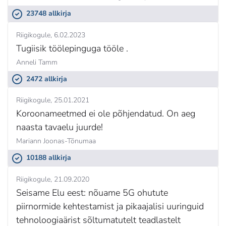
23748 allkirja
Riigikogule
6.02.2023
Tugiisik töölepinguga tööle .
Anneli Tamm
2472 allkirja
Riigikogule
25.01.2021
Koroonameetmed ei ole põhjendatud. On aeg
naasta tavaelu juurde!
Mariann Joonas-Tõnumaa
10188 allkirja
Riigikogule
21.09.2020
Seisame Elu eest: nõuame 5G ohutute
piirnormide kehtestamist ja pikaajalisi uuringuid
tehnoloogiaärist sõltumatutelt teadlastelt