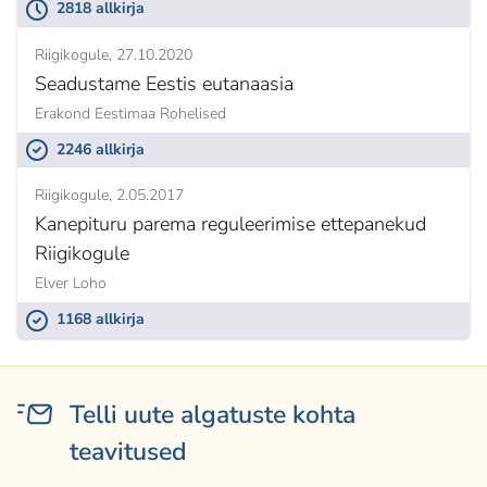
2818 allkirja
Riigikogule
27.10.2020
Seadustame Eestis eutanaasia
Erakond Eestimaa Rohelised
2246 allkirja
Riigikogule
2.05.2017
Kanepituru parema reguleerimise ettepanekud
Riigikogule
Elver Loho
1168 allkirja
Telli uute algatuste kohta
teavitused