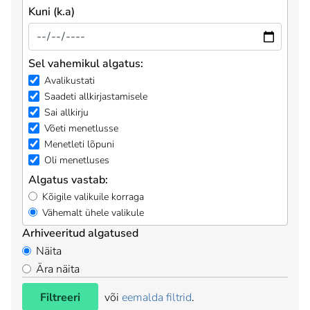
Kuni (k.a)
Sel vahemikul algatus:
Avalikustati
Saadeti allkirjastamisele
Sai allkirju
Võeti menetlusse
Menetleti lõpuni
Oli menetluses
Algatus vastab:
Kõigile valikuile korraga
Vähemalt ühele valikule
Arhiveeritud algatused
Näita
Ära näita
Filtreeri
või
eemalda filtrid
.