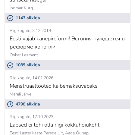
Ingmar Kurg
1143 allkirja
Riigikogule
3.12.2019
Eesti vajab kanepireformi! Эстония нуждается в
реформе конопли!
Oskar Lesment
1089 allkirja
Riigikogule
14.01.2026
Menstruaaltooted käibemaksuvabaks
Mareli Järve
4798 allkirja
Riigikogule
17.10.2023
Lapsed ei tohi olla riigi kokkuhoiukoht
Eesti Lasterikaste Perede Liit,
Aage Õunap