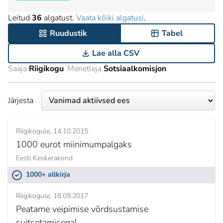
Leitud
36
algatust.
Vaata kõiki algatusi
.
Ruudustik
Tabel
Lae alla CSV
Saaja
Riigikogu
Menetleja
Sotsiaalkomisjon
Järjesta
Riigikogule
14.10.2015
1000 eurot miinimumpalgaks
Eesti Keskerakond
1000+ allkirja
Riigikogule
18.09.2017
Peatame veipimise võrdsustamise
suitsetamisega!