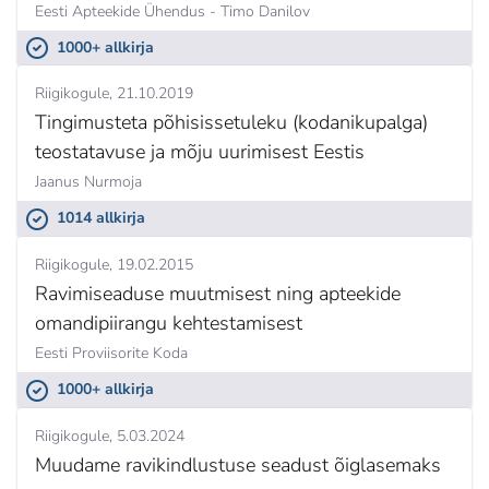
Eesti Apteekide Ühendus - Timo Danilov
1000+ allkirja
Riigikogule
21.10.2019
Tingimusteta põhisissetuleku (kodanikupalga)
teostatavuse ja mõju uurimisest Eestis
Jaanus Nurmoja
1014 allkirja
Riigikogule
19.02.2015
Ravimiseaduse muutmisest ning apteekide
omandipiirangu kehtestamisest
Eesti Proviisorite Koda
1000+ allkirja
Riigikogule
5.03.2024
Muudame ravikindlustuse seadust õiglasemaks