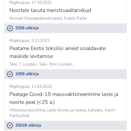
Riigikogule
27.10.2021
Noortele tasuta menstruaaltarvikud
Noored Sotsiaaldemokraadid,
Eveliis Padar
3256 allkirja
Riigikogule
2.11.2021
Peatame Eestis toksilisi aineid sisaldavate
maskide levitamise
Teilo T. London,
Teilo Tõnn London
1059 allkirja
Riigikogule
11.03.2022
Peatage Covid-19 massvaktsineerimine laste ja
noorte peal (<25 a.)
Mittetulundusühing Laste tervise ja heaolu kaitseks,
Katrin
Pantsošnik
20028 allkirja