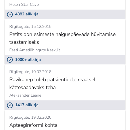
Helen Star Cave
4882 allkirja
Riigikogule
15.12.2015
Petitsioon esimeste haiguspäevade hüvitamise
taastamiseks
Eesti Ametiühingute Keskliit
1000+ allkirja
Riigikogule
10.07.2018
Ravikanep tuleb patsientidele reaalselt
kättesaadavaks teha
Aleksander Laane
1417 allkirja
Riigikogule
19.02.2020
Apteegireformi kohta