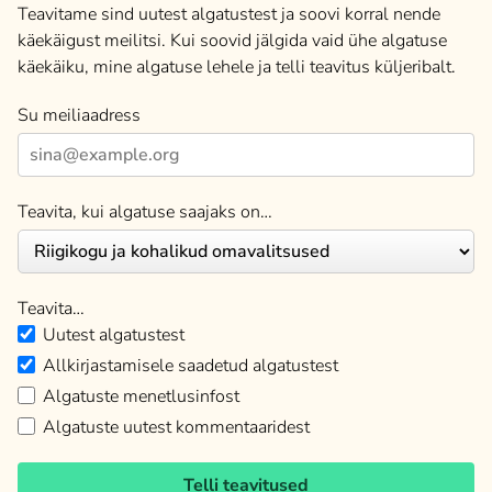
Teavitame sind uutest algatustest ja soovi korral nende
käekäigust meilitsi. Kui soovid jälgida vaid ühe algatuse
käekäiku, mine algatuse lehele ja telli teavitus küljeribalt.
Su meiliaadress
Teavita, kui algatuse saajaks on…
Teavita…
Uutest algatustest
Allkirjastamisele saadetud algatustest
Algatuste menetlusinfost
Algatuste uutest kommentaaridest
Telli teavitused