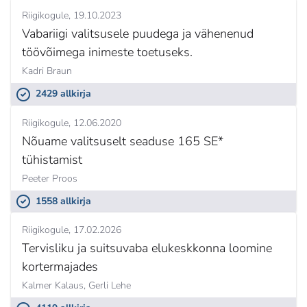
Riigikogule
19.10.2023
Vabariigi valitsusele puudega ja vähenenud
töövõimega inimeste toetuseks.
Kadri Braun
2429 allkirja
Riigikogule
12.06.2020
Nõuame valitsuselt seaduse 165 SE*
tühistamist
Peeter Proos
1558 allkirja
Riigikogule
17.02.2026
Tervisliku ja suitsuvaba elukeskkonna loomine
kortermajades
Kalmer Kalaus,
Gerli Lehe