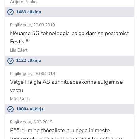
Artjom Pähkel
1483 allkirja
Riigikogule
23.09.2019
Nõuame 5G tehnoloogia paigaldamise peatamist
Eestis!*
Liis Ellert
1122 allkirja
Riigikogule
25.06.2018
Valga Haigla AS sünnitusosakonna sulgemise
vastu
Märt Sults
1000+ allkirja
Riigikogule
6.03.2015
Pöördumine tööealiste puudega inimeste,
töövõimetuspensionäride ja omastehooldajate