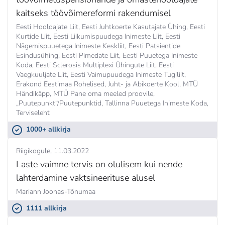
kaitseks töövõimereformi rakendumisel
Eesti Hooldajate Liit, Eesti Juhtkoerte Kasutajate Ühing, Eesti
Kurtide Liit, Eesti Liikumispuudega Inimeste Liit, Eesti
Nägemispuuetega Inimeste Keskliit, Eesti Patsientide
Esindusühing, Eesti Pimedate Liit, Eesti Puuetega Inimeste
Koda, Eesti Sclerosis Multiplexi Ühingute Liit, Eesti
Vaegkuuljate Liit, Eesti Vaimupuudega Inimeste Tugiliit,
Erakond Eestimaa Rohelised, Juht- ja Abikoerte Kool, MTÜ
Händikäpp, MTÜ Pane oma meeled proovile,
„Puutepunkt“/Puutepunktid, Tallinna Puuetega Inimeste Koda,
Terviseleht
1000+ allkirja
Riigikogule
11.03.2022
Laste vaimne tervis on olulisem kui nende
lahterdamine vaktsineerituse alusel
Mariann Joonas-Tõnumaa
1111 allkirja