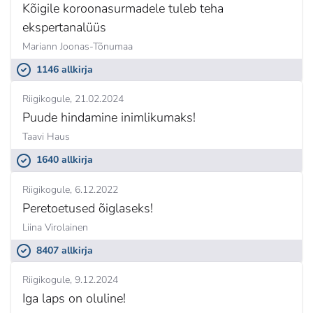
Kõigile koroonasurmadele tuleb teha
ekspertanalüüs
Mariann Joonas-Tõnumaa
1146 allkirja
Riigikogule
21.02.2024
Puude hindamine inimlikumaks!
Taavi Haus
1640 allkirja
Riigikogule
6.12.2022
Peretoetused õiglaseks!
Liina Virolainen
8407 allkirja
Riigikogule
9.12.2024
Iga laps on oluline!