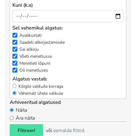
Kuni (k.a)
Sel vahemikul algatus:
Avalikustati
Saadeti allkirjastamisele
Sai allkirju
Võeti menetlusse
Menetleti lõpuni
Oli menetluses
Algatus vastab:
Kõigile valikuile korraga
Vähemalt ühele valikule
Arhiveeritud algatused
Näita
Ära näita
Filtreeri
või
eemalda filtrid
.