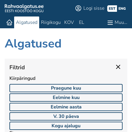
Logi sisse
EST
ENG
Algatused
Riigikogu
KOV
EL
Muu…
Algatused
Filtrid
Kiirpäringud
Praegune kuu
Eelmine kuu
Eelmine aasta
V. 30 päeva
Kogu ajalugu