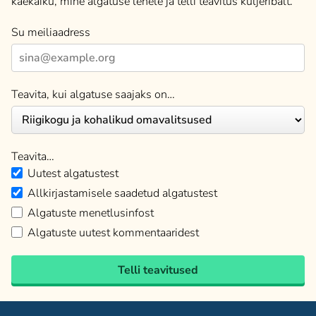
käekäiku, mine algatuse lehele ja telli teavitus küljeribalt.
Su meiliaadress
Teavita, kui algatuse saajaks on…
Teavita…
Uutest algatustest
Allkirjastamisele saadetud algatustest
Algatuste menetlusinfost
Algatuste uutest kommentaaridest
Telli teavitused