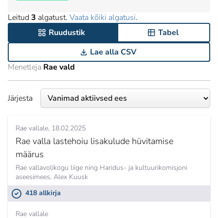
Leitud
3
algatust.
Vaata kõiki algatusi
.
Ruudustik
Tabel
Lae alla CSV
Menetleja
Rae vald
Järjesta
Rae vallale
18.02.2025
Rae valla lastehoiu lisakulude hüvitamise
määrus
Rae vallavolikogu liige ning Haridus- ja kultuurikomisjoni
aseesimees,
Alex Kuusk
418 allkirja
Rae vallale