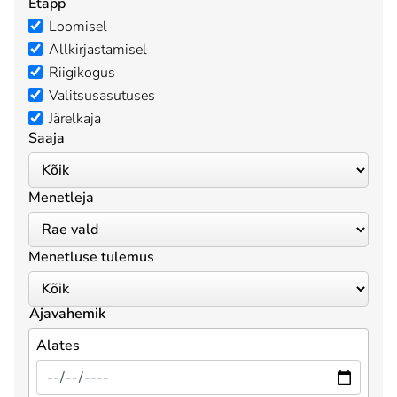
Etapp
Loomisel
Allkirjastamisel
Riigikogus
Valitsusasutuses
Järelkaja
Saaja
Menetleja
Menetluse tulemus
Ajavahemik
Alates