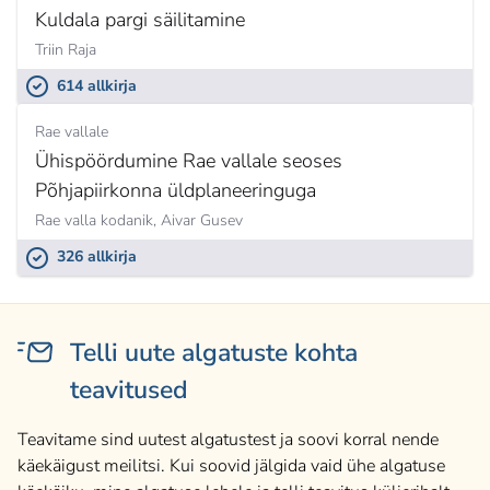
Kuldala pargi säilitamine
Triin Raja
614 allkirja
Rae vallale
Ühispöördumine Rae vallale seoses
Põhjapiirkonna üldplaneeringuga
Rae valla kodanik,
Aivar Gusev
326 allkirja
Telli uute algatuste kohta
teavitused
Teavitame sind uutest algatustest ja soovi korral nende
käekäigust meilitsi. Kui soovid jälgida vaid ühe algatuse