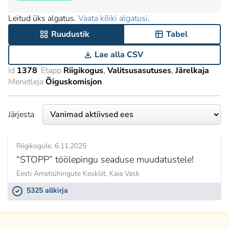
Leitud üks algatus.
Vaata kõiki algatusi
.
Ruudustik
Tabel
Lae alla CSV
Id
1378
Etapp
Riigikogus
Valitsusasutuses
Järelkaja
Menetleja
Õiguskomisjon
Järjesta
Riigikogule
6.11.2025
“STOPP” töölepingu seaduse muudatustele!
Eesti Ametiühingute Keskliit,
Kaia Vask
5325 allkirja