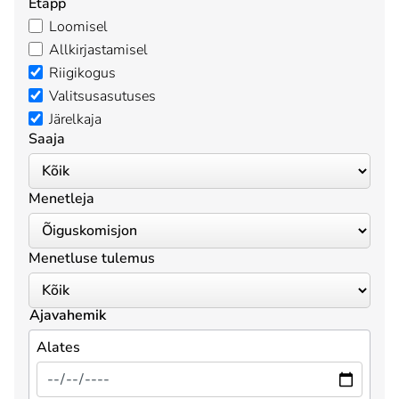
Etapp
Loomisel
Allkirjastamisel
Riigikogus
Valitsusasutuses
Järelkaja
Saaja
Menetleja
Menetluse tulemus
Ajavahemik
Alates