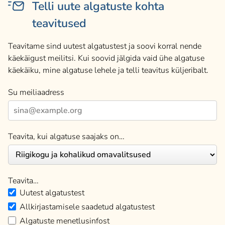
Telli uute algatuste kohta
teavitused
Teavitame sind uutest algatustest ja soovi korral nende
käekäigust meilitsi. Kui soovid jälgida vaid ühe algatuse
käekäiku, mine algatuse lehele ja telli teavitus küljeribalt.
Su meiliaadress
Teavita, kui algatuse saajaks on…
Teavita…
Uutest algatustest
Allkirjastamisele saadetud algatustest
Algatuste menetlusinfost