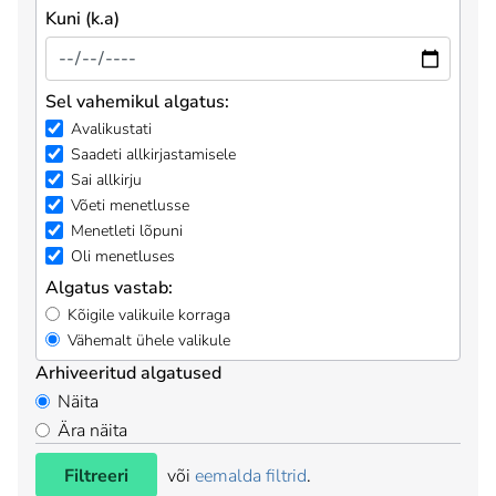
Kuni (k.a)
Sel vahemikul algatus:
Avalikustati
Saadeti allkirjastamisele
Sai allkirju
Võeti menetlusse
Menetleti lõpuni
Oli menetluses
Algatus vastab:
Kõigile valikuile korraga
Vähemalt ühele valikule
Arhiveeritud algatused
Näita
Ära näita
Filtreeri
või
eemalda filtrid
.