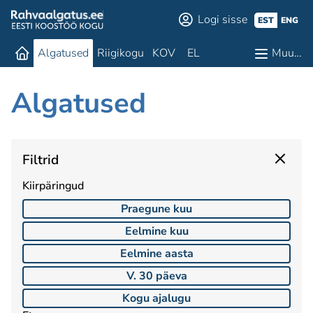
Logi sisse
EST
ENG
Algatused
Riigikogu
KOV
EL
Muu…
Algatused
Filtrid
Kiirpäringud
Praegune kuu
Eelmine kuu
Eelmine aasta
V. 30 päeva
Kogu ajalugu