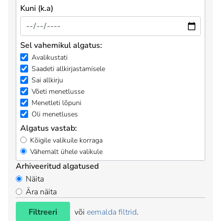
Kuni (k.a)
Sel vahemikul algatus:
Avalikustati
Saadeti allkirjastamisele
Sai allkirju
Võeti menetlusse
Menetleti lõpuni
Oli menetluses
Algatus vastab:
Kõigile valikuile korraga
Vähemalt ühele valikule
Arhiveeritud algatused
Näita
Ära näita
Filtreeri
või
eemalda filtrid
.