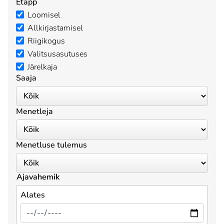
Etapp
Loomisel
Allkirjastamisel
Riigikogus
Valitsusasutuses
Järelkaja
Saaja
Menetleja
Menetluse tulemus
Ajavahemik
Alates