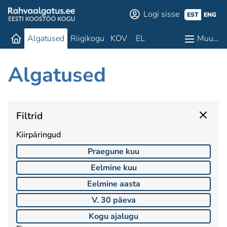
Logi sisse
EST
ENG
Algatused
Riigikogu
KOV
EL
Muu…
Algatused
Filtrid
Kiirpäringud
Praegune kuu
Eelmine kuu
Eelmine aasta
V. 30 päeva
Kogu ajalugu