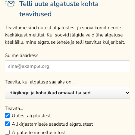
Telli uute algatuste kohta
teavitused
Teavitame sind uutest algatustest ja soovi korral nende
käekäigust meilitsi. Kui soovid jälgida vaid ühe algatuse
käekäiku, mine algatuse lehele ja telli teavitus küljeribalt.
Su meiliaadress
Teavita, kui algatuse saajaks on…
Teavita…
Uutest algatustest
Allkirjastamisele saadetud algatustest
Algatuste menetlusinfost