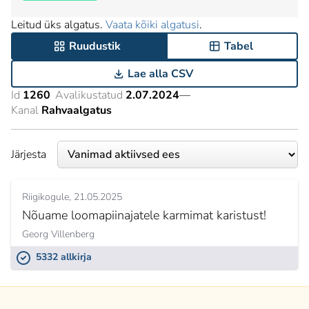
Leitud üks algatus.
Vaata kõiki algatusi
.
Ruudustik
Tabel
Lae alla CSV
Id
1260
Avalikustatud
2.07.2024
—
Kanal
Rahvaalgatus
Järjesta
Riigikogule
21.05.2025
Nõuame loomapiinajatele karmimat karistust!
Georg Villenberg
5332 allkirja