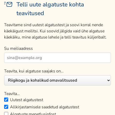
Telli uute algatuste kohta
teavitused
Teavitame sind uutest algatustest ja soovi korral nende
käekäigust meilitsi. Kui soovid jälgida vaid ühe algatuse
käekäiku, mine algatuse lehele ja telli teavitus küljeribalt.
Su meiliaadress
Teavita, kui algatuse saajaks on…
Teavita…
Uutest algatustest
Allkirjastamisele saadetud algatustest
Algatuste menetlusinfost