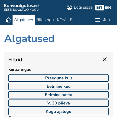
Logi sisse
EST
ENG
Algatused
Riigikogu
KOV
EL
Muu…
Algatused
Filtrid
Kiirpäringud
Praegune kuu
Eelmine kuu
Eelmine aasta
V. 30 päeva
Kogu ajalugu