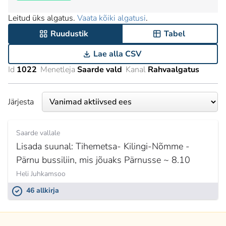
Leitud üks algatus.
Vaata kõiki algatusi
.
Ruudustik
Tabel
Lae alla CSV
Id
1022
Menetleja
Saarde vald
Kanal
Rahvaalgatus
Järjesta
Saarde vallale
Lisada suunal: Tihemetsa- Kilingi-Nõmme -
Pärnu bussiliin, mis jõuaks Pärnusse ~ 8.10
Heli Juhkamsoo
46 allkirja