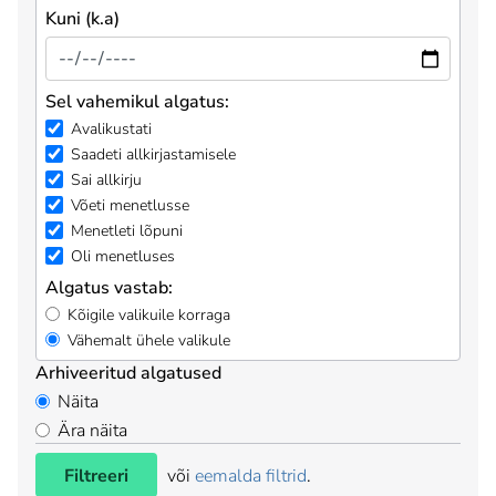
Kuni (k.a)
Sel vahemikul algatus:
Avalikustati
Saadeti allkirjastamisele
Sai allkirju
Võeti menetlusse
Menetleti lõpuni
Oli menetluses
Algatus vastab:
Kõigile valikuile korraga
Vähemalt ühele valikule
Arhiveeritud algatused
Näita
Ära näita
Filtreeri
või
eemalda filtrid
.