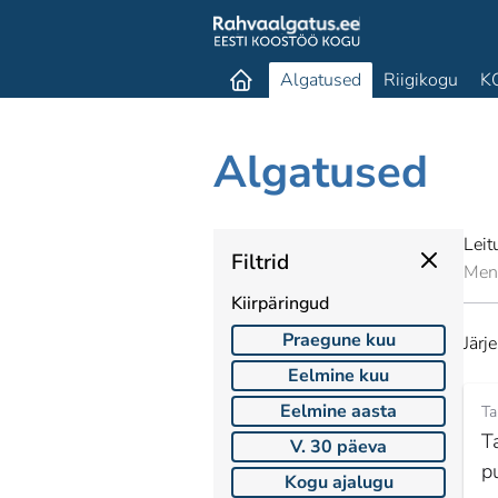
Algatused
Riigikogu
K
Algatused
Lei
Filtrid
Mene
Kiirpäringud
Praegune kuu
Järj
Eelmine kuu
Eelmine aasta
Ta
T
V. 30 päeva
p
Kogu ajalugu