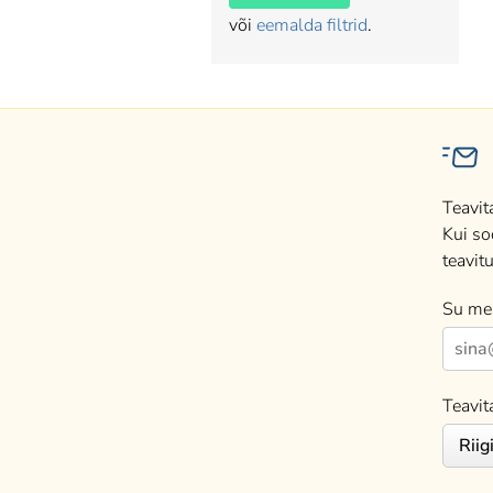
või
eemalda filtrid
.
Teavit
Kui so
teavitu
Su mei
Teavit