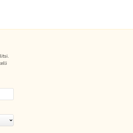
itsi.
elli