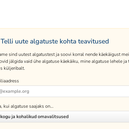
Telli uute algatuste kohta teavitused
ame sind uutest algatustest ja soovi korral nende käekäigust meil
ovid jälgida vaid ühe algatuse käekäiku, mine algatuse lehele ja t
s küljeribalt.
liaadress
a, kui algatuse saajaks on…