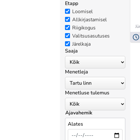
Etapp
Loomisel
Allkirjastamisel
Jü
Riigikogus
Valitsusasutuses
Järelkaja
Saaja
Menetleja
Menetluse tulemus
Ajavahemik
Alates