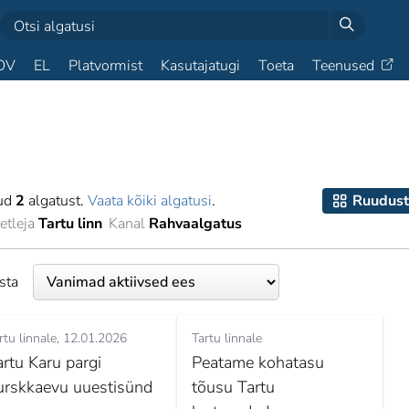
OV
EL
Platvormist
Kasutajatugi
Toeta
Teenused
tud
2
algatust.
Vaata kõiki algatusi
.
Ruudust
tleja
Tartu linn
Kanal
Rahvaalgatus
esta
rtu linnale
12.01.2026
Tartu linnale
artu Karu pargi
Peatame kohatasu
urskkaevu uuestisünd
tõusu Tartu