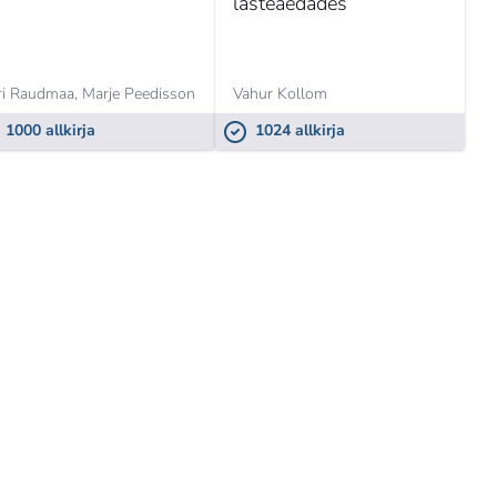
lasteaedades
ri Raudmaa,
Marje Peedisson
Vahur Kollom
1000 allkirja
1024 allkirja