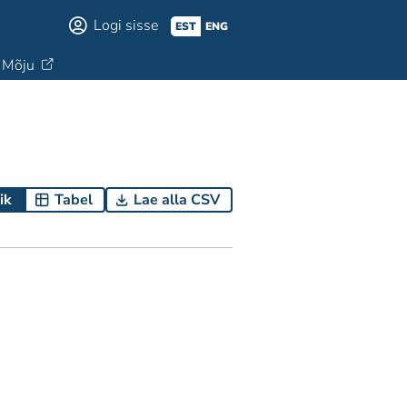
Logi sisse
EST
ENG
Mõju
ik
Tabel
Lae alla CSV