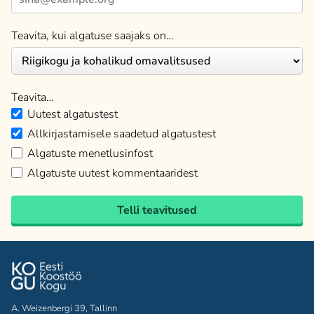
Teavita, kui algatuse saajaks on…
Teavita…
Uutest algatustest
Allkirjastamisele saadetud algatustest
Algatuste menetlusinfost
Algatuste uutest kommentaaridest
Telli teavitused
A. Weizenbergi 39, Tallinn