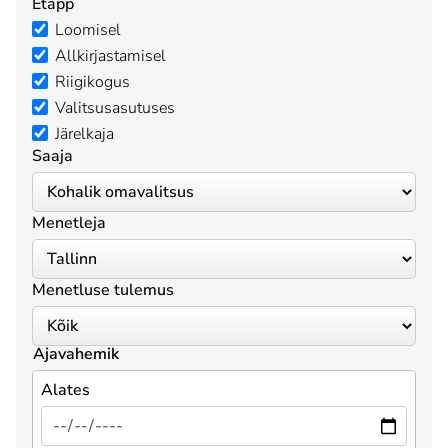
Etapp
Loomisel
Allkirjastamisel
Riigikogus
Valitsusasutuses
Järelkaja
Saaja
Menetleja
Menetluse tulemus
Ajavahemik
Alates