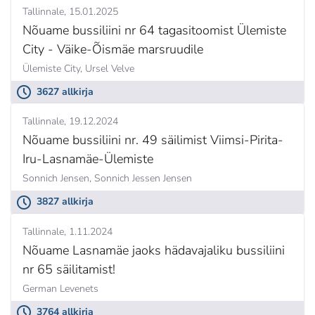
Tallinnale
15.01.2025
Nõuame bussiliini nr 64 tagasitoomist Ülemiste
City - Väike-Õismäe marsruudile
Ülemiste City,
Ursel Velve
3627 allkirja
Tallinnale
19.12.2024
Nõuame bussiliini nr. 49 säilimist Viimsi-Pirita-
Iru-Lasnamäe-Ülemiste
Sonnich Jensen,
Sonnich Jessen Jensen
3827 allkirja
Tallinnale
1.11.2024
Nõuame Lasnamäe jaoks hädavajaliku bussiliini
nr 65 säilitamist!
German Levenets
3764 allkirja