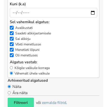
Kuni (k.a)
Sel vahemikul algatus:
Avalikustati
Saadeti allkirjastamisele
Sai allkirju
Võeti menetlusse
Menetleti lõpuni
Oli menetluses
Algatus vastab:
Kõigile valikuile korraga
Vähemalt ühele valikule
Arhiveeritud algatused
Näita
Ära näita
Filtreeri
või
eemalda filtrid
.