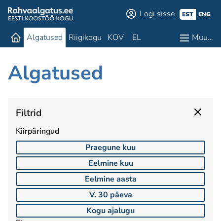
Logi sisse
EST
ENG
Algatused
Riigikogu
KOV
EL
Muu…
Algatused
Filtrid
Kiirpäringud
Praegune kuu
Eelmine kuu
Eelmine aasta
V. 30 päeva
Kogu ajalugu