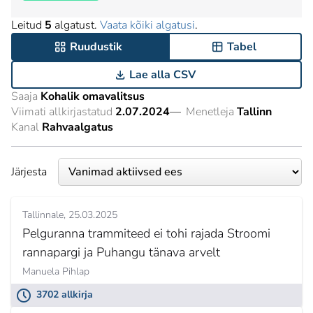
Leitud
5
algatust.
Vaata kõiki algatusi
.
Ruudustik
Tabel
Lae alla CSV
Saaja
Kohalik omavalitsus
Viimati allkirjastatud
2.07.2024
—
Menetleja
Tallinn
Kanal
Rahvaalgatus
Järjesta
Tallinnale
25.03.2025
Pelguranna trammiteed ei tohi rajada Stroomi
rannapargi ja Puhangu tänava arvelt
Manuela Pihlap
3702 allkirja