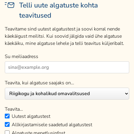
Telli uute algatuste kohta
teavitused
Teavitame sind uutest algatustest ja soovi korral nende
käekäigust meilitsi. Kui soovid jälgida vaid ühe algatuse
käekäiku, mine algatuse lehele ja telli teavitus küljeribalt.
Su meiliaadress
Teavita, kui algatuse saajaks on…
Teavita…
Uutest algatustest
Allkirjastamisele saadetud algatustest
Algatuste menetlusinfost