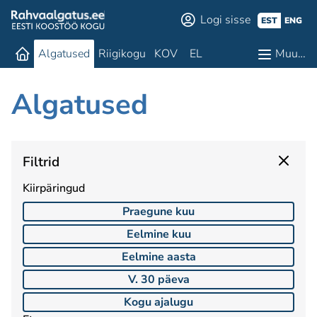
Logi sisse
EST
ENG
Algatused
Riigikogu
KOV
EL
Muu…
Algatused
Filtrid
Kiirpäringud
Praegune kuu
Eelmine kuu
Eelmine aasta
V. 30 päeva
Kogu ajalugu