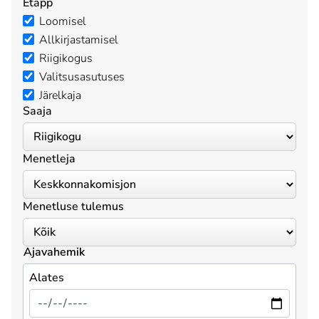
Etapp
Loomisel
Allkirjastamisel
Riigikogus
Valitsusasutuses
Järelkaja
Saaja
Menetleja
Menetluse tulemus
Ajavahemik
Alates