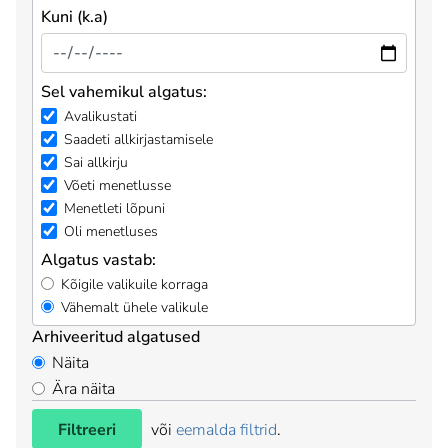
Kuni (k.a)
Sel vahemikul algatus:
Avalikustati
Saadeti allkirjastamisele
Sai allkirju
Võeti menetlusse
Menetleti lõpuni
Oli menetluses
Algatus vastab:
Kõigile valikuile korraga
Vähemalt ühele valikule
Arhiveeritud algatused
Näita
Ära näita
Filtreeri
või
eemalda filtrid
.