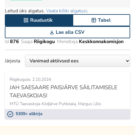
Leitud üks algatus.
Vaata kõiki algatusi
.
Ruudustik
Tabel
Lae alla CSV
Id
876
Saaja
Riigikogu
Menetleja
Keskkonnakomisjon
Järjesta
Riigikogule
2.10.2024
JAH SAESAARE PAISJÄRVE SÄILITAMISELE
TAEVASKOJAS!
MTÜ Taevaskoja-Kiidjärve Puhkeala,
Margus Lillo
5309+ allkirja