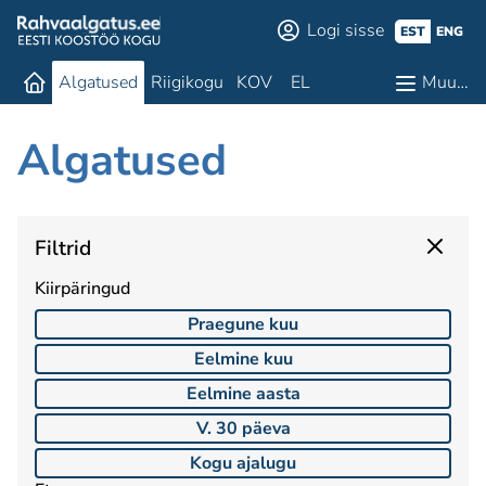
Logi sisse
EST
ENG
Algatused
Riigikogu
KOV
EL
Muu…
Algatused
Filtrid
Kiirpäringud
Praegune kuu
Eelmine kuu
Eelmine aasta
V. 30 päeva
Kogu ajalugu