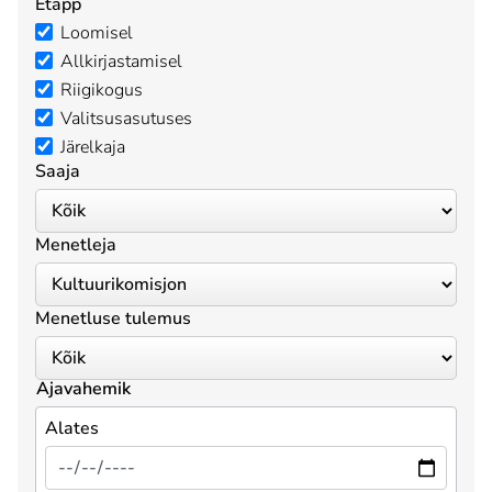
Etapp
Loomisel
Allkirjastamisel
Riigikogus
Valitsusasutuses
Järelkaja
Saaja
Menetleja
Menetluse tulemus
Ajavahemik
Alates