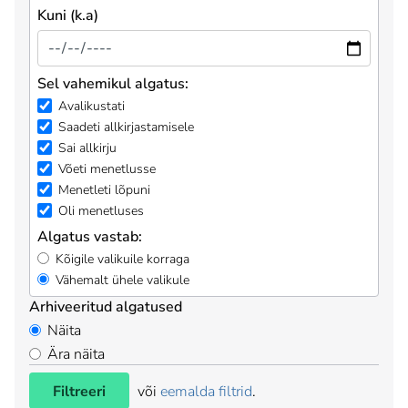
Kuni (k.a)
Sel vahemikul algatus:
Avalikustati
Saadeti allkirjastamisele
Sai allkirju
Võeti menetlusse
Menetleti lõpuni
Oli menetluses
Algatus vastab:
Kõigile valikuile korraga
Vähemalt ühele valikule
Arhiveeritud algatused
Näita
Ära näita
Filtreeri
või
eemalda filtrid
.