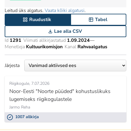
Leitud üks algatus.
Vaata kõiki algatusi
.
Ruudustik
Tabel
Lae alla CSV
Id
1291
Viimati allkirjastatud
1.09.2024
—
Menetleja
Kultuurikomisjon
Kanal
Rahvaalgatus
Järjesta
Riigikogule
7.07.2026
Noor-Eesti "Noorte püüded" kohustuslikuks
lugemiseks riigikogulastele
Jarmo Reha
1007 allkirja