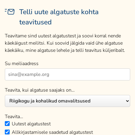
Telli uute algatuste kohta
teavitused
Teavitame sind uutest algatustest ja soovi korral nende
käekäigust meilitsi. Kui soovid jälgida vaid ühe algatuse
käekäiku, mine algatuse lehele ja telli teavitus küljeribalt.
Su meiliaadress
Teavita, kui algatuse saajaks on…
Teavita…
Uutest algatustest
Allkirjastamisele saadetud algatustest