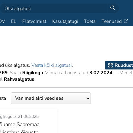
OV
EL
Platvormist
Kasutajatugi
Toeta
Teenused
ud üks algatus.
Vaata kõiki algatusi
.
Ruudust
269
Saaja
Riigikogu
Viimati allkirjastatud
3.07.2024
—
Menetl
al
Rahvaalgatus
esta
igikogule
21.05.2025
õuame Saaremaa
õlisrahva õiguste