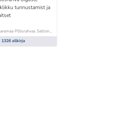
iklikku tunnustamist ja
itset
Saaremaa Põlisrahvas Seltsing,
Kristjan Moora
1326 allkirja