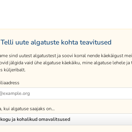
Telli uute algatuste kohta teavitused
ame sind uutest algatustest ja soovi korral nende käekäigust meil
ovid jälgida vaid ühe algatuse käekäiku, mine algatuse lehele ja t
s küljeribalt.
liaadress
a, kui algatuse saajaks on…