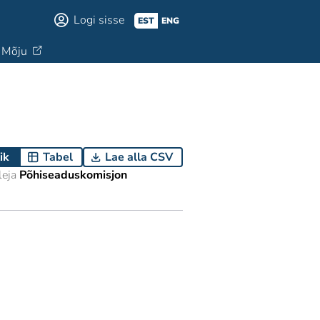
Logi sisse
EST
ENG
Mõju
ik
Tabel
Lae alla CSV
eja
Põhiseaduskomisjon