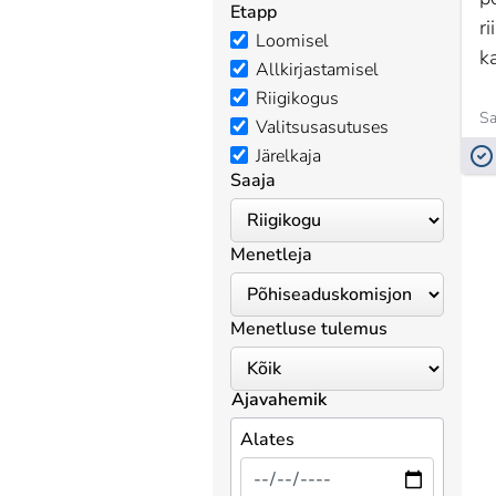
Etapp
ri
Loomisel
ka
Allkirjastamisel
Riigikogus
Valitsusasutuses
Järelkaja
Saaja
Menetleja
Menetluse tulemus
Ajavahemik
Alates