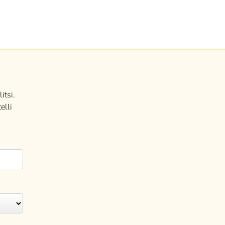
itsi.
elli