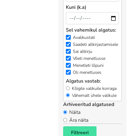
Kuni (k.a)
Sel vahemikul algatus:
Avalikustati
Saadeti allkirjastamisele
Sai allkirju
Võeti menetlusse
Menetleti lõpuni
Oli menetluses
Algatus vastab:
Kõigile valikuile korraga
Vähemalt ühele valikule
Arhiveeritud algatused
Näita
Ära näita
Filtreeri