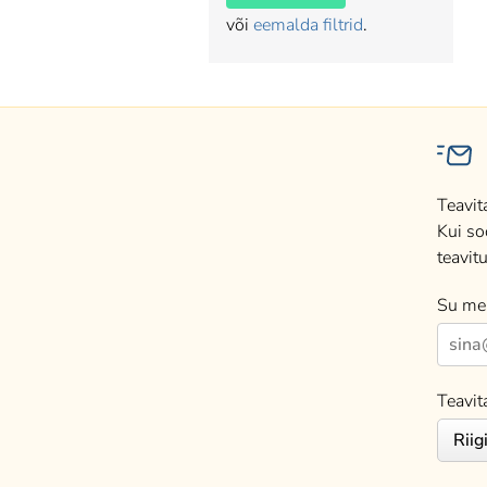
või
eemalda filtrid
.
Teavit
Kui so
teavitu
Su mei
Teavit