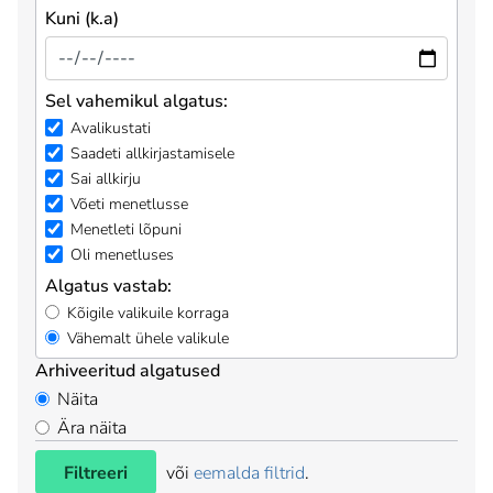
Kuni (k.a)
Sel vahemikul algatus:
Avalikustati
Saadeti allkirjastamisele
Sai allkirju
Võeti menetlusse
Menetleti lõpuni
Oli menetluses
Algatus vastab:
Kõigile valikuile korraga
Vähemalt ühele valikule
Arhiveeritud algatused
Näita
Ära näita
Filtreeri
või
eemalda filtrid
.