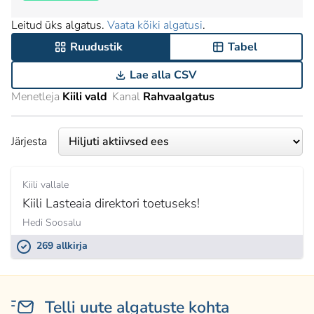
Leitud üks algatus.
Vaata kõiki algatusi
.
Ruudustik
Tabel
Lae alla CSV
Menetleja
Kiili vald
Kanal
Rahvaalgatus
Järjesta
Kiili vallale
Kiili Lasteaia direktori toetuseks!
Hedi Soosalu
269 allkirja
Telli uute algatuste kohta