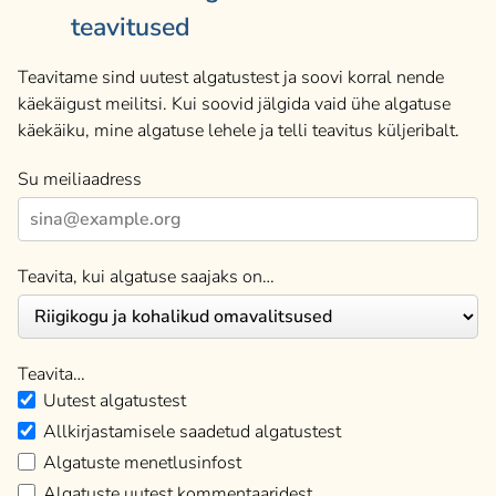
teavitused
Teavitame sind uutest algatustest ja soovi korral nende
käekäigust meilitsi. Kui soovid jälgida vaid ühe algatuse
käekäiku, mine algatuse lehele ja telli teavitus küljeribalt.
Su meiliaadress
Teavita, kui algatuse saajaks on…
Teavita…
Uutest algatustest
Allkirjastamisele saadetud algatustest
Algatuste menetlusinfost
Algatuste uutest kommentaaridest