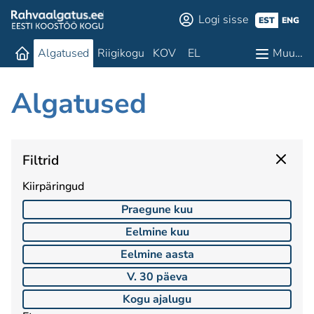
Logi sisse
EST
ENG
Algatused
Riigikogu
KOV
EL
Muu…
Algatused
Filtrid
Kiirpäringud
Praegune kuu
Eelmine kuu
Eelmine aasta
V. 30 päeva
Kogu ajalugu