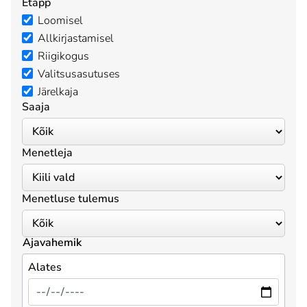
Etapp
Loomisel
Allkirjastamisel
Riigikogus
Valitsusasutuses
Järelkaja
Saaja
Menetleja
Menetluse tulemus
Ajavahemik
Alates