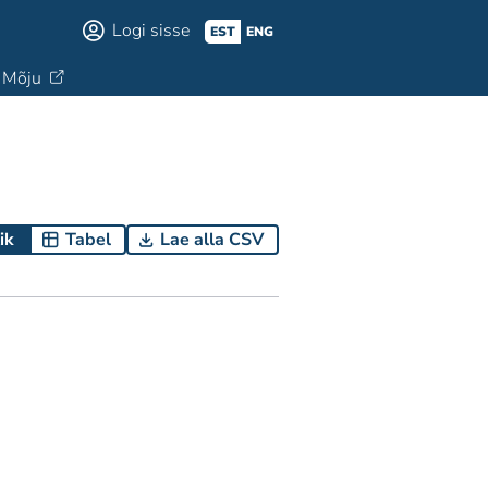
Logi sisse
EST
ENG
Mõju
ik
Tabel
Lae alla CSV