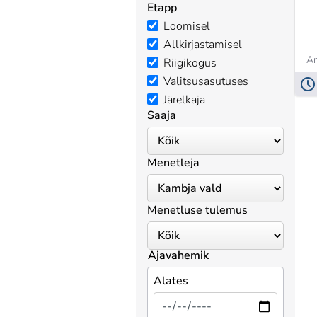
Etapp
Loomisel
Allkirjastamisel
An
Riigikogus
Valitsusasutuses
Järelkaja
Saaja
Menetleja
Menetluse tulemus
Ajavahemik
Alates