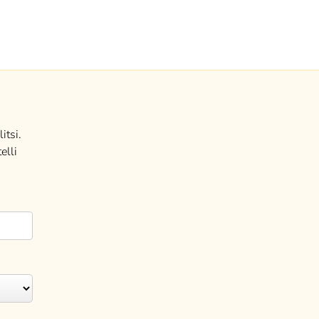
itsi.
elli