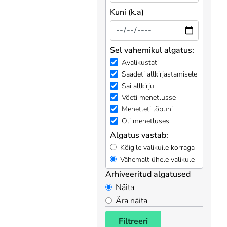
Kuni (k.a)
Sel vahemikul algatus:
Avalikustati
Saadeti allkirjastamisele
Sai allkirju
Võeti menetlusse
Menetleti lõpuni
Oli menetluses
Algatus vastab:
Kõigile valikuile korraga
Vähemalt ühele valikule
Arhiveeritud algatused
Näita
Ära näita
Filtreeri