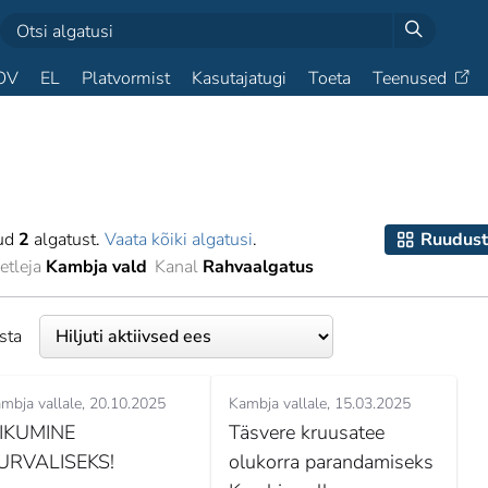
OV
EL
Platvormist
Kasutajatugi
Toeta
Teenused
tud
2
algatust.
Vaata kõiki algatusi
.
Ruudust
tleja
Kambja vald
Kanal
Rahvaalgatus
esta
mbja vallale
20.10.2025
Kambja vallale
15.03.2025
IIKUMINE
Täsvere kruusatee
URVALISEKS!
olukorra parandamiseks