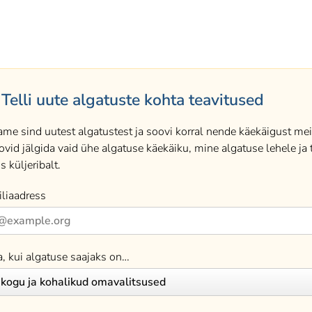
Telli uute algatuste kohta teavitused
ame sind uutest algatustest ja soovi korral nende käekäigust meil
ovid jälgida vaid ühe algatuse käekäiku, mine algatuse lehele ja t
s küljeribalt.
liaadress
a, kui algatuse saajaks on…