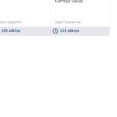
Kambja vallas
dra Valgerist
Sigrit Saaremaa
135 allkirja
113 allkirja