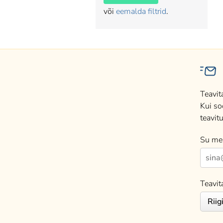
või
eemalda filtrid
.
Teavit
Kui so
teavitu
Su mei
Teavit