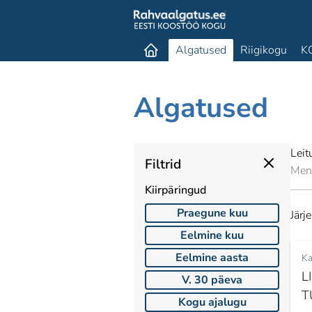
Algatused
Riigikogu
K
Algatused
Lei
Filtrid
Mene
Kiirpäringud
Praegune kuu
Järj
Eelmine kuu
Eelmine aasta
Ka
L
V. 30 päeva
T
Kogu ajalugu