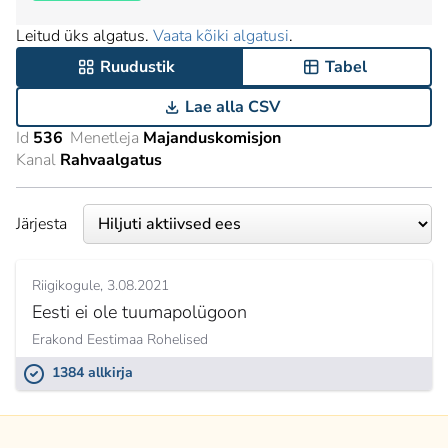
Leitud üks algatus.
Vaata kõiki algatusi
.
Ruudustik
Tabel
Lae alla CSV
Id
536
Menetleja
Majanduskomisjon
Kanal
Rahvaalgatus
Järjesta
Riigikogule
3.08.2021
Eesti ei ole tuumapolügoon
Erakond Eestimaa Rohelised
1384 allkirja