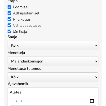
Etapp
Loomisel
Allkirjastamisel
Riigikogus
Valitsusasutuses
Järelkaja
Saaja
Menetleja
Menetluse tulemus
Ajavahemik
Alates