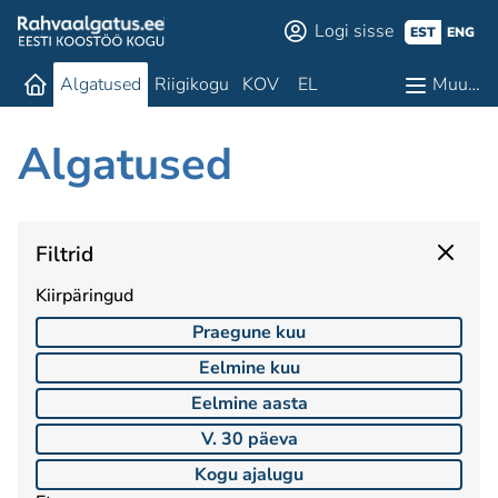
Logi sisse
EST
ENG
Algatused
Riigikogu
KOV
EL
Muu…
Algatused
Filtrid
Kiirpäringud
Praegune kuu
Eelmine kuu
Eelmine aasta
V. 30 päeva
Kogu ajalugu