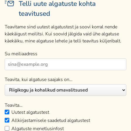
Telli uute algatuste kohta
teavitused
Teavitame sind uutest algatustest ja soovi korral nende
käekäigust meilitsi. Kui soovid jälgida vaid ühe algatuse
käekäiku, mine algatuse lehele ja telli teavitus küljeribalt.
Su meiliaadress
Teavita, kui algatuse saajaks on…
Teavita…
Uutest algatustest
Allkirjastamisele saadetud algatustest
Algatuste menetlusinfost