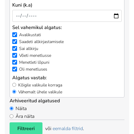
Kuni (k.a)
Sel vahemikul algatus:
Avalikustati
Saadeti allkirjastamisele
Sai allkirju
Võeti menetlusse
Menetleti lõpuni
Oli menetluses
Algatus vastab:
Kõigile valikuile korraga
Vähemalt ühele valikule
Arhiveeritud algatused
Näita
Ära näita
Filtreeri
või
eemalda filtrid
.