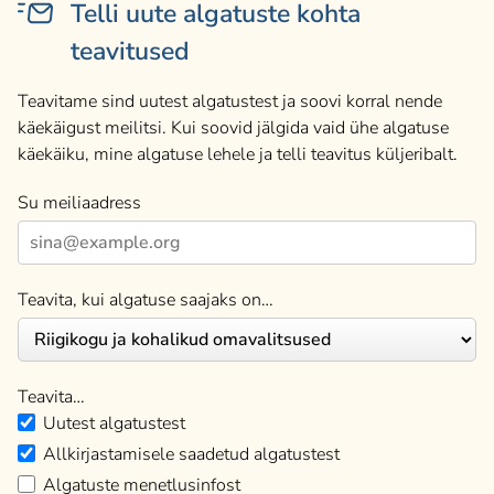
Telli uute algatuste kohta
teavitused
Teavitame sind uutest algatustest ja soovi korral nende
käekäigust meilitsi. Kui soovid jälgida vaid ühe algatuse
käekäiku, mine algatuse lehele ja telli teavitus küljeribalt.
Su meiliaadress
Teavita, kui algatuse saajaks on…
Teavita…
Uutest algatustest
Allkirjastamisele saadetud algatustest
Algatuste menetlusinfost