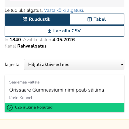
Leitud üks algatus.
Vaata kõiki algatusi
.
Ruudustik
Tabel
Lae alla CSV
Id
1840
Avalikustatud
4.05.2026
—
Kanal
Rahvaalgatus
Järjesta
Saaremaa vallale
Orissaare Gümnaasiumi nimi peab säilima
Karin Koppel
626 allkirja kogutud