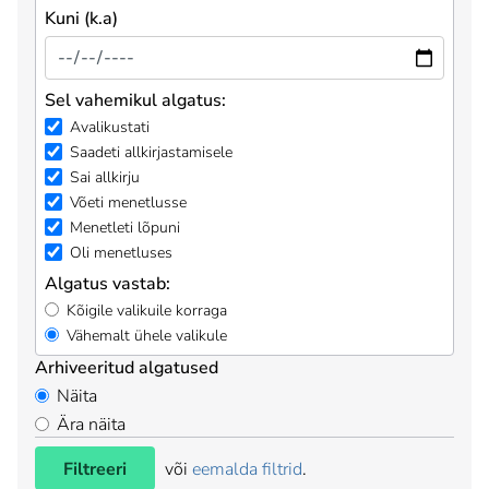
Kuni (k.a)
Sel vahemikul algatus:
Avalikustati
Saadeti allkirjastamisele
Sai allkirju
Võeti menetlusse
Menetleti lõpuni
Oli menetluses
Algatus vastab:
Kõigile valikuile korraga
Vähemalt ühele valikule
Arhiveeritud algatused
Näita
Ära näita
Filtreeri
või
eemalda filtrid
.