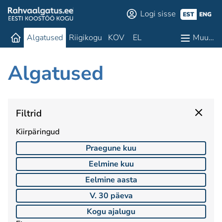
Logi sisse
EST
ENG
Algatused
Riigikogu
KOV
EL
Muu…
Algatused
Filtrid
Kiirpäringud
Praegune kuu
Eelmine kuu
Eelmine aasta
V. 30 päeva
Kogu ajalugu