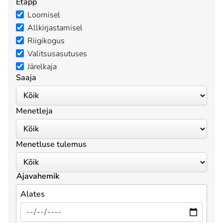
Etapp
Loomisel
Allkirjastamisel
Riigikogus
Valitsusasutuses
Järelkaja
Saaja
Menetleja
Menetluse tulemus
Ajavahemik
Alates