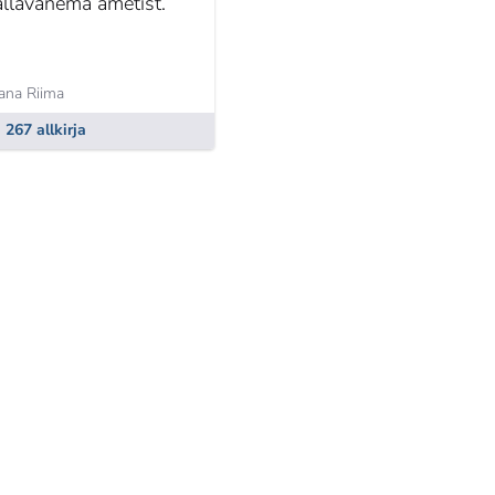
allavanema ametist.
ana Riima
267 allkirja