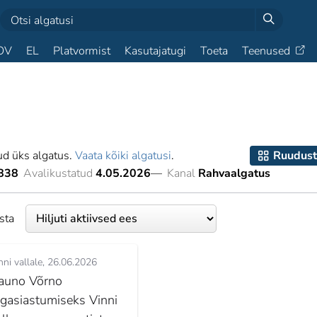
OV
EL
Platvormist
Kasutajatugi
Toeta
Teenused
ud üks algatus.
Vaata kõiki algatusi
.
Ruudust
838
Avalikustatud
4.05.2026
—
Kanal
Rahvaalgatus
esta
nni vallale
26.06.2026
auno Võrno
agasiastumiseks Vinni