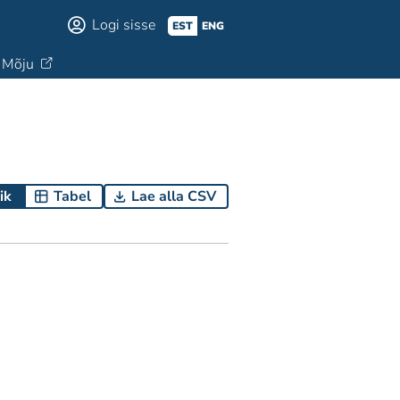
Logi sisse
EST
ENG
Mõju
ik
Tabel
Lae alla CSV