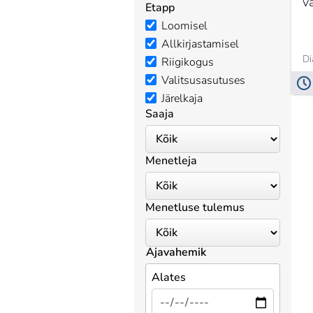
v
Etapp
Loomisel
Allkirjastamisel
Di
Riigikogus
Valitsusasutuses
Järelkaja
Saaja
Menetleja
Menetluse tulemus
Ajavahemik
Alates