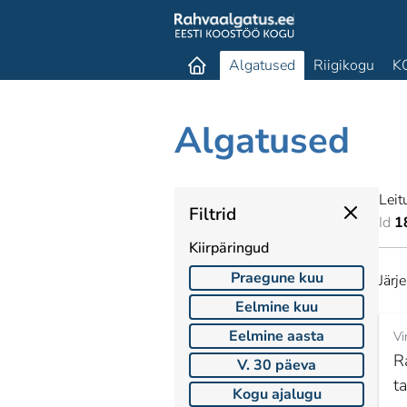
Algatused
Riigikogu
K
Algatused
Leit
Filtrid
Id
1
Kiirpäringud
Praegune kuu
Järj
Eelmine kuu
Eelmine aasta
Vi
R
V. 30 päeva
t
Kogu ajalugu