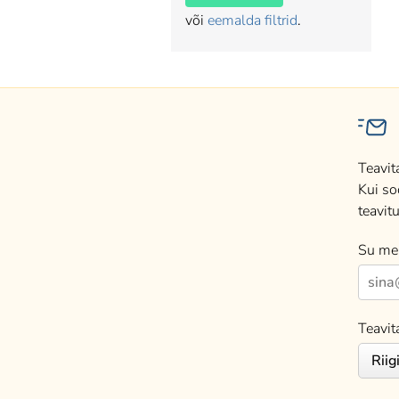
või
eemalda filtrid
.
Teavit
Kui so
teavitu
Su mei
Teavit