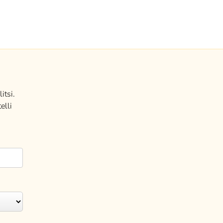
itsi.
elli