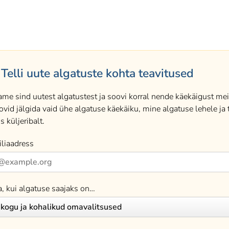
Telli uute algatuste kohta teavitused
ame sind uutest algatustest ja soovi korral nende käekäigust meil
ovid jälgida vaid ühe algatuse käekäiku, mine algatuse lehele ja t
s küljeribalt.
liaadress
a, kui algatuse saajaks on…