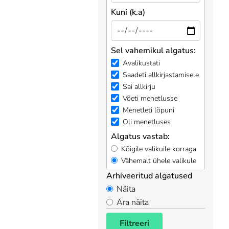
Kuni (k.a)
Sel vahemikul algatus:
Avalikustati
Saadeti allkirjastamisele
Sai allkirju
Võeti menetlusse
Menetleti lõpuni
Oli menetluses
Algatus vastab:
Kõigile valikuile korraga
Vähemalt ühele valikule
Arhiveeritud algatused
Näita
Ära näita
Filtreeri