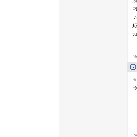
Jõ
P
l
J
t
Me
Ru
R
Jo