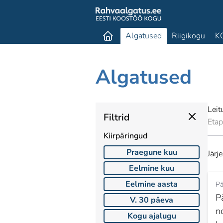
Algatused
Riigikogu
K
Algatused
Lei
Filtrid
Eta
Kiirpäringud
Praegune kuu
Järj
Eelmine kuu
Eelmine aasta
Pä
P
V. 30 päeva
n
Kogu ajalugu