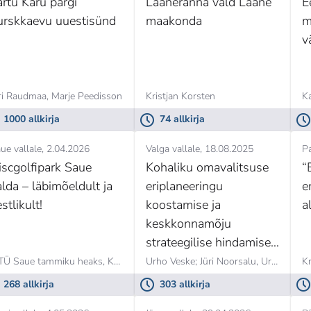
artu Karu pargi
Lääneranna vald Lääne
E
h
urskkaevu uuestisünd
maakonda
m
v
ri Raudmaa,
Marje Peedisson
Kristjan Korsten
K
1000 allkirja
74 allkirja
ue vallale
2.04.2026
Valga vallale
18.08.2025
Pa
iscgolfipark Saue
Kohaliku omavalitsuse
“
alda – läbimõeldult ja
eriplaneeringu
e
stlikult!
koostamise ja
a
keskkonnamõju
strateegilise hindamise
lõpetamine
Ü Saue tammiku heaks,
Kadri Katariina Johanson
Urho Veske; Jüri Noorsalu,
Urho Veske
Kr
268 allkirja
303 allkirja