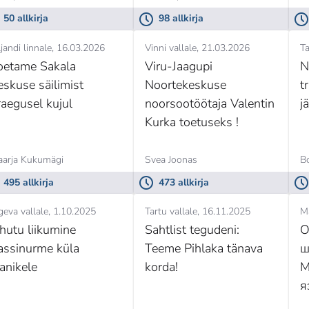
50 allkirja
98 allkirja
ljandi linnale
16.03.2026
Vinni vallale
21.03.2026
Ta
oetame Sakala
Viru-Jaagupi
N
eskuse säilimist
Noortekeskuse
t
raegusel kujul
noorsootöötaja Valentin
j
Kurka toetuseks !
arja Kukumägi
Svea Joonas
B
495 allkirja
473 allkirja
geva vallale
1.10.2025
Tartu vallale
16.11.2025
M
hutu liikumine
Sahtlist tegudeni:
О
assinurme küla
Teeme Pihlaka tänava
ш
lanikele
korda!
М
я