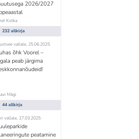
uutusega 2026/2027
ppeaastal
ret Kotka
232 allkirja
stvee vallale
25.06.2025
uhas õhk Voorel –
igala peab järgima
eskkonnanõudeid!
avi Mägi
44 allkirja
ri vallale
27.03.2025
uuleparkide
laneeringute peatamine