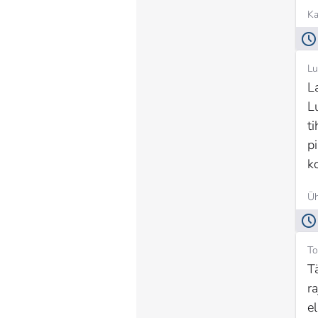
Ka
Lu
L
L
t
pi
k
Üh
To
T
r
e