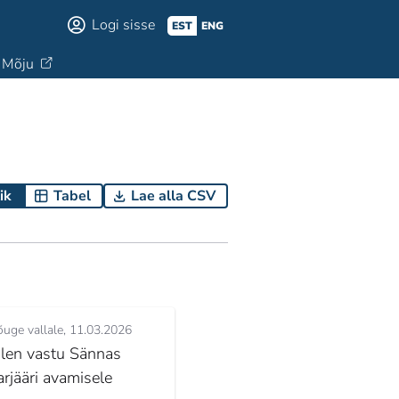
Logi sisse
EST
ENG
Mõju
ik
Tabel
Lae alla CSV
uge vallale
11.03.2026
len vastu Sännas
arjääri avamisele