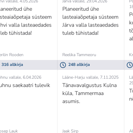
hvi vallale
4.05.2026
Järva vallale
29.04.2026
P
1
laneeritud ühe
Planeeritud ühe
P
asteaiaõpetaja süsteem
lasteaiaõpetaja süsteem
k
õhvi valla lasteaedades
Järva valla lasteaedades
t
uleb tühistada!
tuleb tühistada!
a
rilin Rooden
Reelika Tammeoru
Kr
316 allkirja
248 allkirja
hnu vallale
6.04.2026
Lääne-Harju vallale
7.11.2025
Lä
2
uhnu saekaatri tulevik
Tänavavalgustus Kulna
T
küla, Tammermaa
n
asumis.
osep Lauk
Jaak Sirp
A