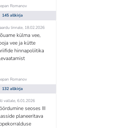
tepan Romanov
145 allkirja
aardu linnale
18.02.2026
õuame külma vee,
ooja vee ja kütte
ariifide hinnapoliitika
levaatamist
tepan Romanov
132 allkirja
ili vallale
6.01.2026
öördumine seoses III
lasside planeeritava
ppekorralduse