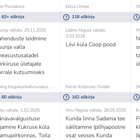
ie Poolakess
Eliisa Univer
S
63+ allkirja
118 allkirja
unja vallale
25.11.2025
Lääne-Nigula vallale
M
2.03.2026
ahenduste leidmine
N
Liivi küla Coop pood
uunja valla
s
iheasustusaladel
t
irkiiruse ületajate
ü
orrale kutsumiseks
ing Kogukonnaturundus,
Aivar Karus
Kersti Koiduste-Tünder
S
60 allkirja
162 allkirja
ila vallale
1.02.2026
Viru-Nigula vallale
28.05.2025
Ki
änavavalgustuse
Kunda linna Sadama tee
P
ajamine Kukruse küla
säilitamine (põhjapoolne
k
lamupiirkonnas, Toila
osa) seoses Kunda
õ