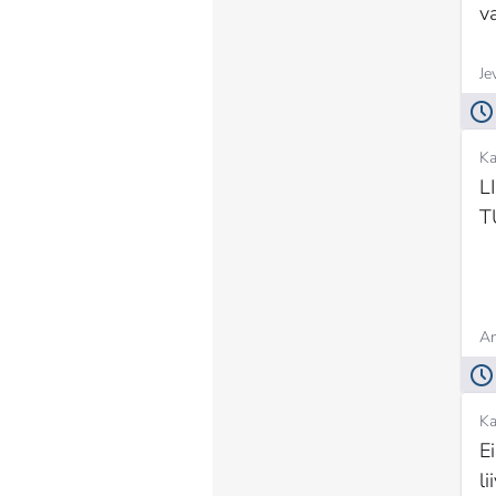
va
Je
Ka
L
T
An
Ka
E
li