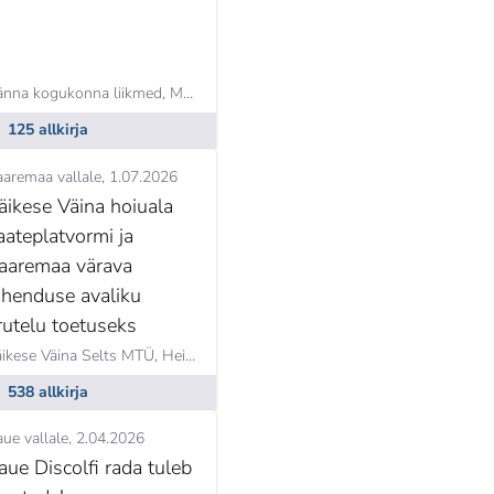
ller
änna kogukonna liikmed,
Maarika Niidumaa
125 allkirja
aaremaa vallale
1.07.2026
äikese Väina hoiuala
aateplatvormi ja
aaremaa värava
ahenduse avaliku
rutelu toetuseks
 Tõnumaa
ikese Väina Selts MTÜ,
Heiki Hanso
538 allkirja
ue vallale
2.04.2026
aue Discolfi rada tuleb