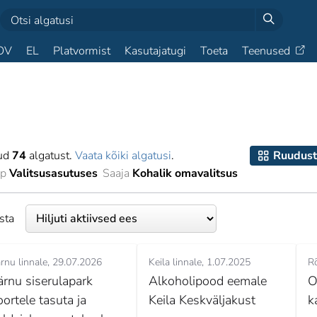
OV
EL
Platvormist
Kasutajatugi
Toeta
Teenused
tud
74
algatust.
Vaata kõiki algatusi
.
Ruudust
pp
Valitsusasutuses
Saaja
Kohalik omavalitsus
esta
rnu linnale
29.07.2026
Keila linnale
1.07.2025
Rõ
ärnu siserulapark
Alkoholipood eemale
O
oortele tasuta ja
Keila Keskväljakust
k