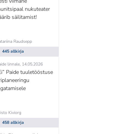
esti viimane
uve mitte arvestades
unitsipaal nukuteater
äärib säilitamist!
atariina Raudsepp
445 allkirja
ide linnale
14.05.2026
Ei” Paide tuuletööstuse
riplaneeringu
lgatamisele
isto Kiviorg
458 allkirja