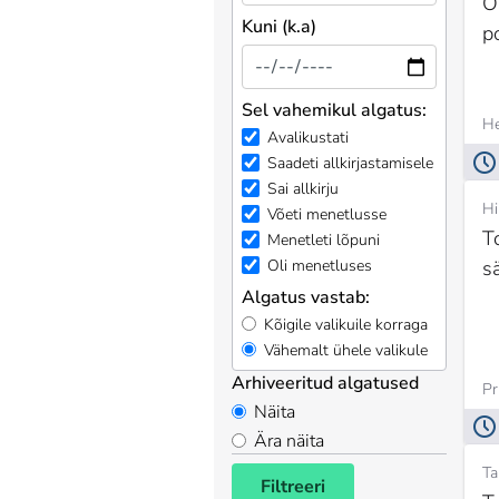
O
Kuni (k.a)
po
Sel vahemikul algatus:
He
Avalikustati
Saadeti allkirjastamisele
Sai allkirju
Hi
Võeti menetlusse
T
Menetleti lõpuni
sä
Oli menetluses
Algatus vastab:
Kõigile valikuile korraga
Vähemalt ühele valikule
Arhiveeritud algatused
Pr
Näita
Ära näita
Ta
Filtreeri