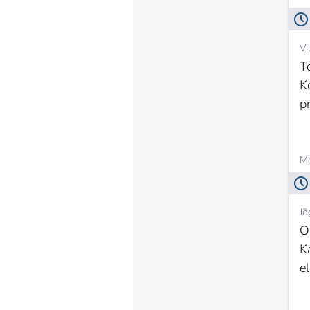
Vi
T
K
p
Ma
Jõ
O
K
e