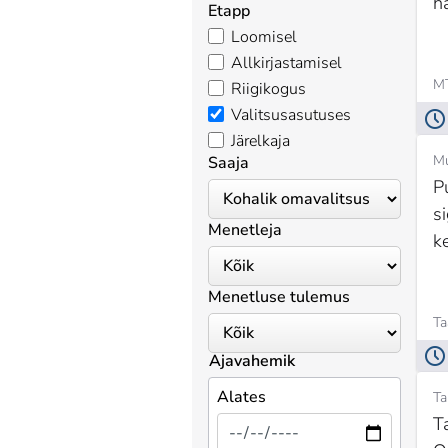
h
Etapp
Loomisel
Allkirjastamisel
MT
Riigikogus
Valitsusasutuses
Järelkaja
Mu
Saaja
P
s
Menetleja
k
Menetluse tulemus
Ta
Ajavahemik
Alates
Ta
T