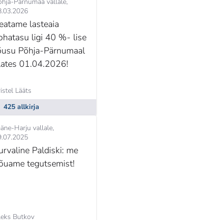
õhja-Pärnumaa vallale
8.03.2026
eatame lasteaia
ohatasu ligi 40 %- lise
õusu Põhja-Pärnumaal
lates 01.04.2026!
istel Lääts
425 allkirja
äne-Harju vallale
9.07.2025
urvaline Paldiski: me
õuame tegutsemist!
leks Butkov