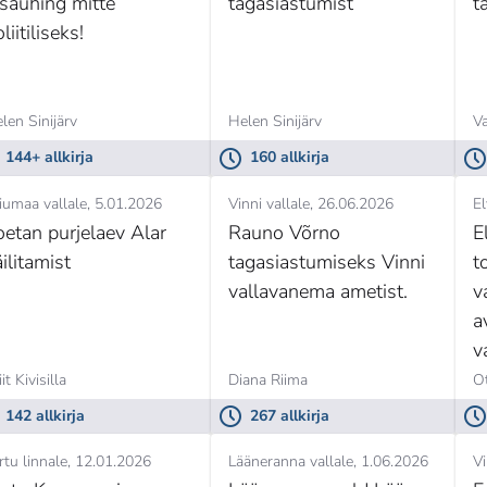
saühing mitte
tagasiastumist
t
liitiliseks!
len Sinijärv
Helen Sinijärv
V
144+ allkirja
160 allkirja
iumaa vallale
5.01.2026
Vinni vallale
26.06.2026
El
oetan purjelaev Alar
Rauno Võrno
E
ilitamist
tagasiastumiseks Vinni
t
vallavanema ametist.
v
a
v
k
iit Kivisilla
Diana Riima
O
e
142 allkirja
267 allkirja
j
rtu linnale
12.01.2026
Lääneranna vallale
1.06.2026
Vi
n