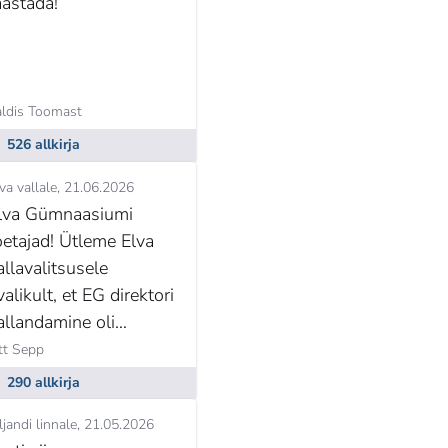
aastada!
aldis Toomast
526 allkirja
va vallale
21.06.2026
lva Gümnaasiumi
oetajad! Ütleme Elva
allavalitsusele
valikult, et EG direktori
allandamine oli
orraldatud
tt Sepp
bapädevalt, kiirustades
290 allkirja
a õpilaste, õpetajate
ljandi linnale
21.05.2026
ing lastevanemate