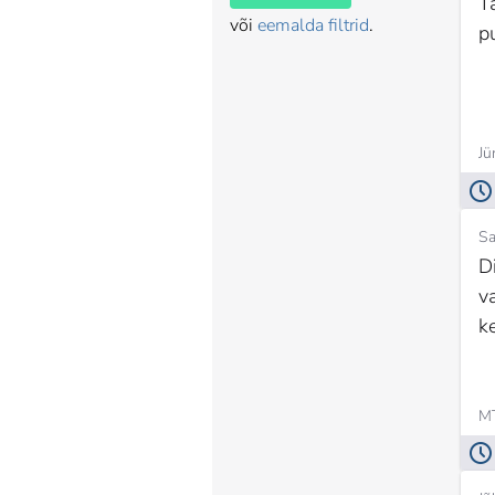
T
või
eemalda filtrid
.
p
Jü
Sa
D
v
ke
MT