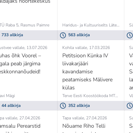
aldajaks noortekeskus
Ü Raba 5,
Rasmus Paimre
Haridus- ja Kultuuriselts Läte,
Pille Ke
S
733 allkirja
563 allkirja
stvee vallale
13.07.2026
Kohila vallale
17.03.2026
S
uhas õhk Voorel –
Petitsioon Künka IV
V
igala peab järgima
liivakarjääri
v
eskkonnanõudeid!
kavandamise
S
peatamiseks Mälivere
l
külas
a
avi Mägi
Terve Eesti Koostöökoda MTÜ,
Hando
Vä
44 allkirja
352 allkirja
pa vallale
27.04.2026
Tapa vallale
27.04.2026
Sa
amsalu Perearstid
Nõuame Riho Telli
S