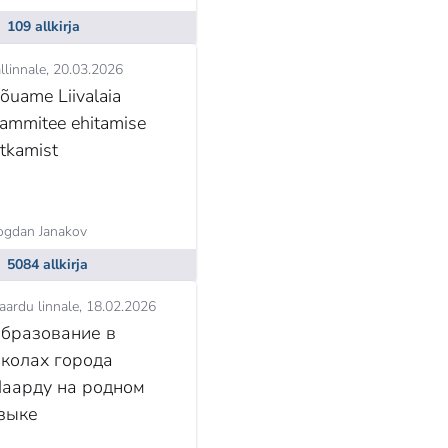
109 allkirja
llinnale
20.03.2026
õuame Liivalaia
rammitee ehitamise
ätkamist
ogdan Janakov
5084 allkirja
aardu linnale
18.02.2026
бразование в
колах города
аарду на родном
зыке