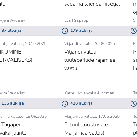
ld.
sadama laiendamisega.
m
õ
vgeni Avdejev
Elis Riispapp
Si
37 allkirja
179 allkirja
mbja vallale
20.10.2025
Viljandi vallale
26.08.2025
Mu
IIKUMINE
Viljandi valda
P
URVALISEKS!
tuuleparkide rajamise
s
vastu
k
dra Valgerist
Katre Hovancaks-Lindman
Ta
135 allkirja
428 allkirja
drina vallale
18.06.2025
Märjamaa vallale
17.06.2025
Tü
i Tagapere
Ei tuuletööstusele
T
ivakarjäärile!
Märjamaa vallas!
p