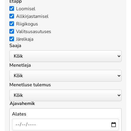
Etapp
Loomisel
Allkirjastamisel
Riigikogus
Valitsusasutuses
Järelkaja
Saaja
Menetleja
Menetluse tulemus
Ajavahemik
Alates