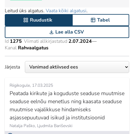
Leitud üks algatus.
Vaata kõiki algatusi
.
Ruudustik
Tabel
Lae alla CSV
Id
1275
Viimati allkirjastatud
2.07.2024
—
Kanal
Rahvaalgatus
Järjesta
Riigikogule
17.03.2025
Peatada kirikute ja koguduste seaduse muutmise
seaduse eelnõu menetlus ning kaasata seaduse
muutmise vajalikkuse hindamiseks
asjassepuutuvad isikud ja institutsioonid
Natalja Paško,
Ljudmila Bariševski