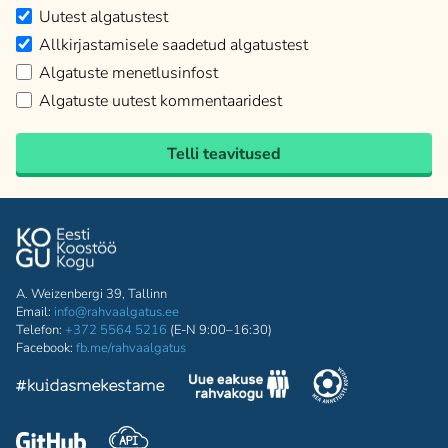
Uutest algatustest
Allkirjastamisele saadetud algatustest
Algatuste menetlusinfost
Algatuste uutest kommentaaridest
Telli teavitused
A. Weizenbergi 39, Tallinn
Email:
info@rahvaalgatus.ee
Telefon:
+372 5564 5216
(E-N 9:00–16:30)
Facebook:
fb.me/rahvaalgatus