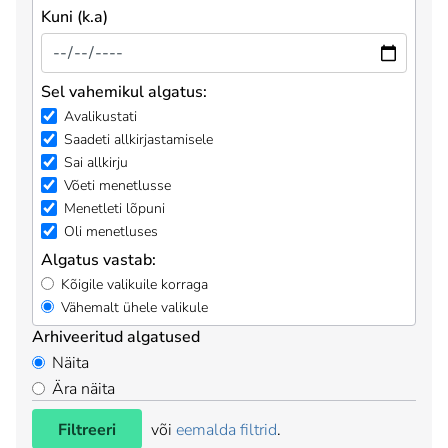
Kuni (k.a)
Sel vahemikul algatus:
Avalikustati
Saadeti allkirjastamisele
Sai allkirju
Võeti menetlusse
Menetleti lõpuni
Oli menetluses
Algatus vastab:
Kõigile valikuile korraga
Vähemalt ühele valikule
Arhiveeritud algatused
Näita
Ära näita
Filtreeri
või
eemalda filtrid
.