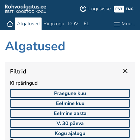
Logi sisse
EST
ENG
Algatused
Riigikogu
KOV
EL
Muu…
Algatused
Filtrid
Kiirpäringud
Praegune kuu
Eelmine kuu
Eelmine aasta
V. 30 päeva
Kogu ajalugu