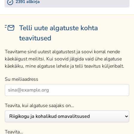
2391 allkirja
Telli uute algatuste kohta
teavitused
Teavitame sind uutest algatustest ja soovi korral nende
käekäigust meilitsi. Kui soovid jälgida vaid ühe algatuse
käekäiku, mine algatuse lehele ja telli teavitus küljeribalt.
Su meiliaadress
Teavita, kui algatuse saajaks on…
Teavita…