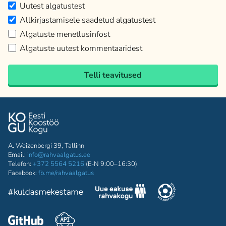
Uutest algatustest
Allkirjastamisele saadetud algatustest
Algatuste menetlusinfost
Algatuste uutest kommentaaridest
Telli teavitused
A. Weizenbergi 39, Tallinn
Email:
info@rahvaalgatus.ee
Telefon:
+372 5564 5216
(E-N 9:00–16:30)
Facebook:
fb.me/rahvaalgatus