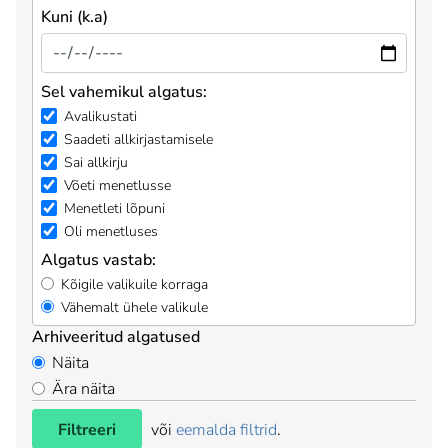
Kuni (k.a)
Sel vahemikul algatus:
Avalikustati
Saadeti allkirjastamisele
Sai allkirju
Võeti menetlusse
Menetleti lõpuni
Oli menetluses
Algatus vastab:
Kõigile valikuile korraga
Vähemalt ühele valikule
Arhiveeritud algatused
Näita
Ära näita
Filtreeri
või
eemalda filtrid
.