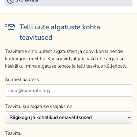
179 allkirja
Telli uute algatuste kohta
teavitused
Teavitame sind uutest algatustest ja soovi korral nende
käekäigust meilitsi. Kui soovid jälgida vaid ühe algatuse
käekäiku, mine algatuse lehele ja telli teavitus küljeribalt.
Su meiliaadress
Teavita, kui algatuse saajaks on…
Teavita…