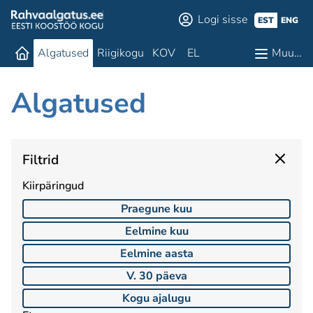
Logi sisse
EST
ENG
Algatused
Riigikogu
KOV
EL
Muu…
Algatused
Filtrid
Kiirpäringud
Praegune kuu
Eelmine kuu
Eelmine aasta
V. 30 päeva
Kogu ajalugu