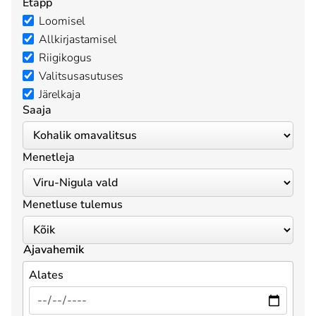
Etapp
Loomisel
Allkirjastamisel
Riigikogus
Valitsusasutuses
Järelkaja
Saaja
Menetleja
Menetluse tulemus
Ajavahemik
Alates