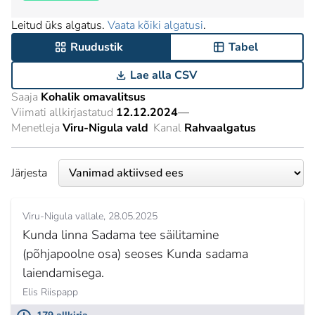
Leitud üks algatus.
Vaata kõiki algatusi
.
Ruudustik
Tabel
Lae alla CSV
Saaja
Kohalik omavalitsus
Viimati allkirjastatud
12.12.2024
—
Menetleja
Viru-Nigula vald
Kanal
Rahvaalgatus
Järjesta
Viru-Nigula vallale
28.05.2025
Kunda linna Sadama tee säilitamine
(põhjapoolne osa) seoses Kunda sadama
laiendamisega.
Elis Riispapp