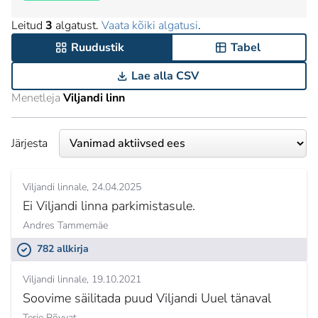
Leitud
3
algatust.
Vaata kõiki algatusi
.
Ruudustik
Tabel
Lae alla CSV
Menetleja
Viljandi linn
Järjesta
Viljandi linnale
24.04.2025
Ei Viljandi linna parkimistasule.
Andres Tammemäe
782 allkirja
Viljandi linnale
19.10.2021
Soovime säilitada puud Viljandi Uuel tänaval
Terje Põvvat