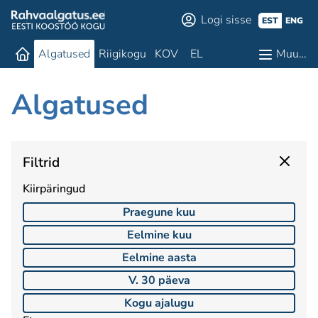
Logi sisse
EST
ENG
Algatused
Riigikogu
KOV
EL
Muu…
Algatused
Filtrid
Kiirpäringud
Praegune kuu
Eelmine kuu
Eelmine aasta
V. 30 päeva
Kogu ajalugu