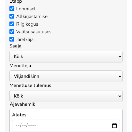
Etapp
Loomisel
Allkirjastamisel
Riigikogus
Valitsusasutuses
Järelkaja
Saaja
Menetleja
Menetluse tulemus
Ajavahemik
Alates