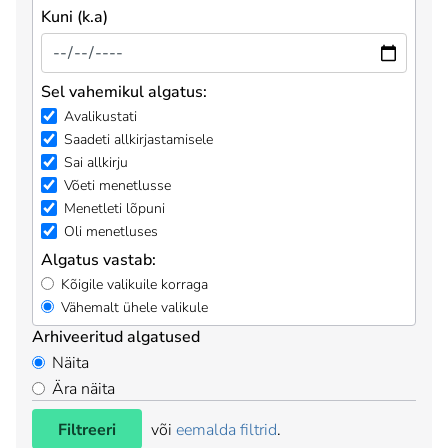
Kuni (k.a)
Sel vahemikul algatus:
Avalikustati
Saadeti allkirjastamisele
Sai allkirju
Võeti menetlusse
Menetleti lõpuni
Oli menetluses
Algatus vastab:
Kõigile valikuile korraga
Vähemalt ühele valikule
Arhiveeritud algatused
Näita
Ära näita
Filtreeri
või
eemalda filtrid
.