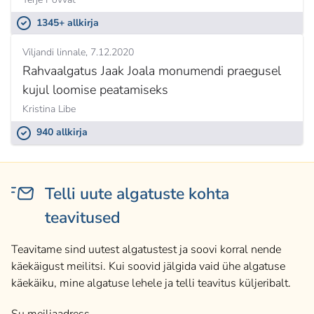
1345+ allkirja
Viljandi linnale
7.12.2020
Rahvaalgatus Jaak Joala monumendi praegusel
kujul loomise peatamiseks
Kristina Libe
940 allkirja
Telli uute algatuste kohta
teavitused
Teavitame sind uutest algatustest ja soovi korral nende
käekäigust meilitsi. Kui soovid jälgida vaid ühe algatuse
käekäiku, mine algatuse lehele ja telli teavitus küljeribalt.
Su meiliaadress